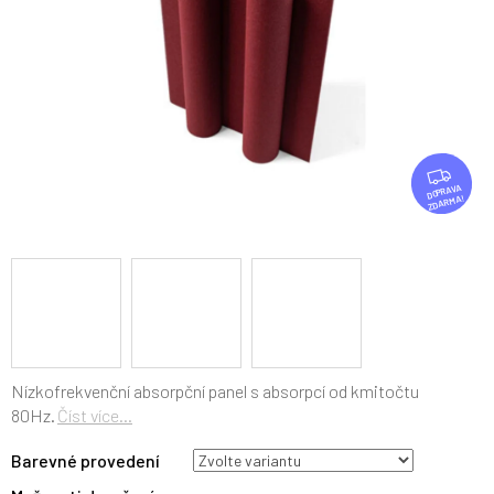
Z
D
ZDARMA
A
R
M
A
Nízkofrekvenční absorpční panel s absorpcí od kmitočtu
80Hz.
Číst více...
Barevné provedení