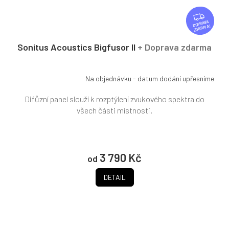
Z
D
ZDARMA
A
R
Sonitus Acoustics Bigfusor II
+ Doprava zdarma
M
A
Na objednávku - datum dodání upřesníme
Difůzní panel slouží k rozptýlení zvukového spektra do
všech části místnosti.
3 790 Kč
od
DETAIL