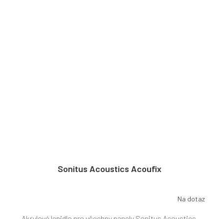
Sonitus Acoustics Acoufix
Na dotaz
Akrylové lepidlo pro všechny panely Sonitus Acoustics.