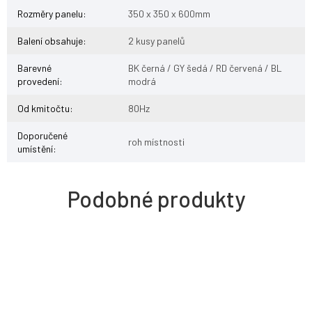
Rozměry panelu
:
350 x 350 x 600mm
Balení obsahuje
:
2 kusy panelů
Barevné
BK černá / GY šedá / RD červená / BL
provedení
:
modrá
Od kmitočtu
:
80Hz
Doporučené
roh místnosti
umístění
: