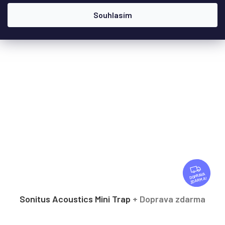
DETAIL
Souhlasím
Z
D
ZDARMA
A
R
Sonitus Acoustics Mini Trap
+ Doprava zdarma
M
A