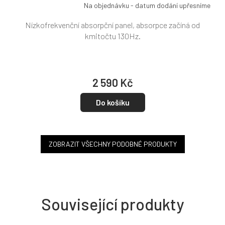
Na objednávku - datum dodání upřesníme
Nízkofrekvenční absorpční panel, absorpce začíná od
kmitočtu 130Hz.
2 590 Kč
Do košíku
ZOBRAZIT VŠECHNY PODOBNÉ PRODUKTY
Související produkty