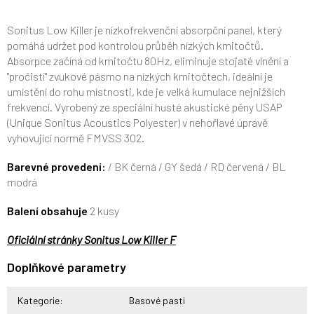
Sonitus Low Killer je nízkofrekvenční absorpční panel, který
pomáhá udržet pod kontrolou průběh nízkých kmitočtů.
Absorpce začíná od kmitočtu 80Hz, eliminuje stojaté vlnění a
"pročistí" zvukové pásmo na nízkých kmitočtech, ideální je
umístění do rohu místnosti, kde je velká kumulace nejnižších
frekvencí. Vyrobený ze speciální husté akustické pěny USAP
(Unique Sonitus Acoustics Polyester) v nehořlavé úpravě
vyhovující normě FMVSS 302.
Barevné provedení:
/ BK černá / GY šedá / RD červená / BL
modrá
Balení obsahuje
2 kusy
Oficiální stránky Sonitus Low Killer F
Doplňkové parametry
Kategorie
:
Basové pasti