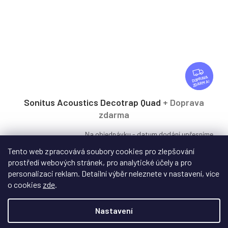
Z
D
ZDARMA
A
R
Sonitus Acoustics Decotrap Quad
+ Doprava
M
zdarma
A
Na objednávku - datum dodání upřesníme
Tento web zpracovává soubory cookies pro zlepšování
Polouzavřený Bass Trap, nízkofrekvenční absorpční panel
prostředí webových stránek, pro analytické účely a pro
pro regulaci průběhu nízkých...
personalizaci reklam. Detailní výběr neleznete v nastavení, více
o cookies
zde
.
Nastavení
5 890 Kč
od