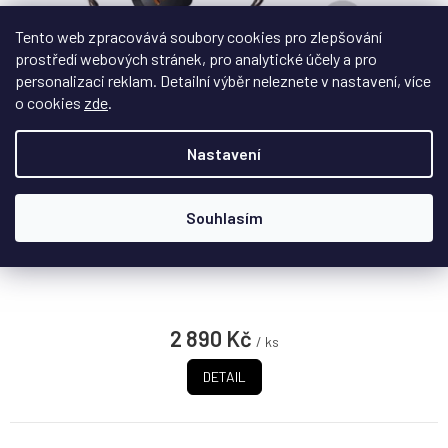
Tento web zpracovává soubory cookies pro zlepšování
Z
prostředí webových stránek, pro analytické účely a pro
D
personalizaci reklam. Detailní výběr neleznete v nastavení, více
ZDARMA
A
o cookies
zde
.
R
Fosi Audio IM4 otevřená in-ear sluchátka
M
A
Nastavení
Na objednávku - datum dodání upřesníme
Souhlasím
Otevřená in-ear sluchátka s 10mm měničem, vzdušnou
zvukovou scénou a vysokým komfortem. Vyvážený...
2 890 Kč
/ ks
DETAIL