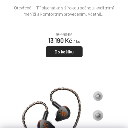
Otevřená HiFi sluchátka s širokou scénou, kvalitními
měniči a komfortním provedením. Včetně...
16 490 Kč
13 190 Kč
/ ks
Do košíku