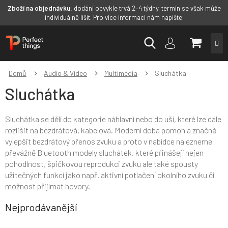
Zboží na objednávku:
dodání obvykle trvá 2–4 týdny, termín se však může
individuálně lišit. Pro více informací nám napište.
Přejít
NÁKUP
na
obsah
KOŠÍK
Domů
Audio & Video
Multimédia
Sluchátka
Sluchátka
Sluchátka se dělí do kategorie náhlavní nebo do uší, které lze dále
rozlišit na bezdrátová, kabelová. Moderní doba pomohla značně
vylepšit bezdrátový přenos zvuku a proto v nabídce nalezneme
převážně Bluetooth modely sluchátek, které přinášejí nejen
pohodlnost, špičkovou reprodukci zvuku ale také spousty
užitečných funkcí jako např. aktivní potlačení okolního zvuku či
možnost přijímat hovory.
Nejprodávanější