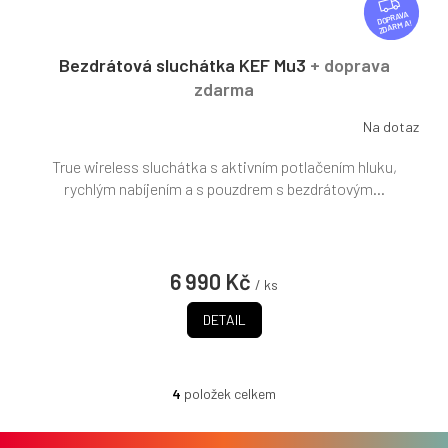
D
ZDARMA
A
R
Bezdrátová sluchátka KEF Mu3
+ doprava
M
zdarma
A
Na dotaz
True wireless sluchátka s aktivním potlačením hluku,
rychlým nabíjením a s pouzdrem s bezdrátovým...
6 990 Kč
/ ks
DETAIL
4
položek celkem
O
v
l
Z