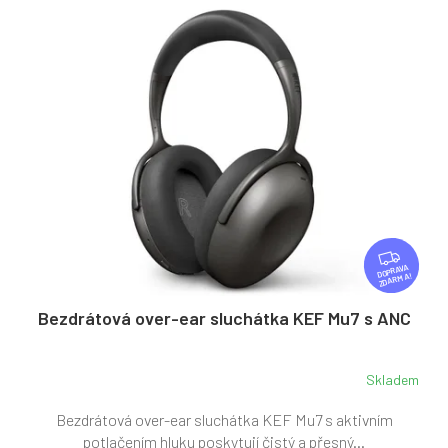
Z
D
ZDARMA
A
R
Bezdrátová over-ear sluchátka KEF Mu7 s ANC
M
A
Skladem
Bezdrátová over-ear sluchátka KEF Mu7 s aktivním
potlačením hluku poskytují čistý a přesný...