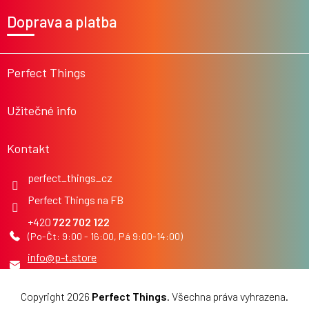
á
á
Doprava a platba
d
p
a
a
c
t
í
í
Perfect Things
p
r
v
Užitečné info
k
y
v
Kontakt
ý
p
i
perfect_things_cz
s
Perfect Things na FB
u
722 702 122
info
@
p-t.store
Copyright 2026
Perfect Things
. Všechna práva vyhrazena.