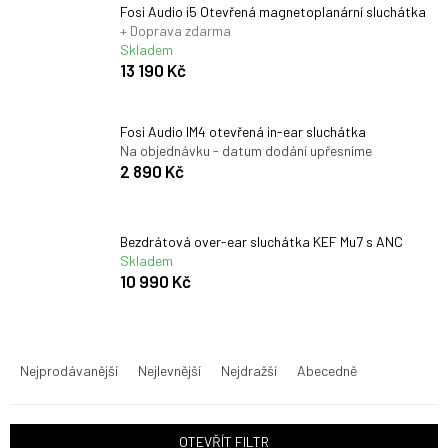
Fosi Audio i5 Otevřená magnetoplanární sluchátka
+ Doprava zdarma
Skladem
13 190 Kč
Fosi Audio IM4 otevřená in-ear sluchátka
Na objednávku - datum dodání upřesníme
2 890 Kč
Bezdrátová over-ear sluchátka KEF Mu7 s ANC
Skladem
10 990 Kč
Ř
a
Nejprodávanější
Nejlevnější
Nejdražší
Abecedně
z
e
n
OTEVŘÍT FILTR