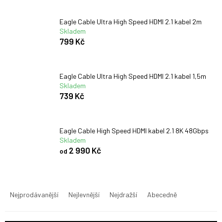
Eagle Cable Ultra High Speed HDMI 2.1 kabel 2m
Skladem
799 Kč
Eagle Cable Ultra High Speed HDMI 2.1 kabel 1,5m
Skladem
739 Kč
Eagle Cable High Speed HDMI kabel 2.1 8K 48Gbps
Skladem
2 990 Kč
od
Ř
a
Nejprodávanější
Nejlevnější
Nejdražší
Abecedně
z
e