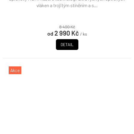
vláken a trojitým stíněním a s...
8 490 Kč
2 990 Kč
od
/ ks
DETAIL
Akce