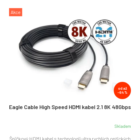
Akce
od
až
–64 %
Eagle Cable High Speed HDMI kabel 2.1 8K 48Gbps
Skladem
Špičkový HDMI kabel s technologií ultra rychlých optických