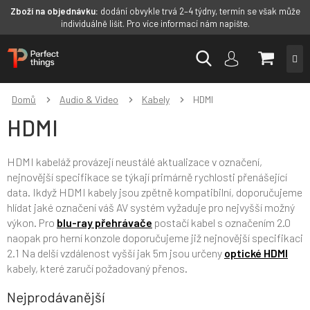
Zboží na objednávku:
dodání obvykle trvá 2–4 týdny, termín se však může
individuálně lišit. Pro více informací nám napište.
Přejít
NÁKUP
na
obsah
KOŠÍK
Domů
Audio & Video
Kabely
HDMI
HDMI
HDMI kabeláž provázejí neustálé aktualizace v označení,
nejnovější specifikace se týkají primárně rychlosti přenášející
data. Ikdyž HDMI kabely jsou zpětně kompatibilní, doporučujeme
hlídat jaké označení váš AV systém vyžaduje pro nejvyšší možný
výkon. Pro
blu-ray přehrávače
postačí kabel s označením 2.0
naopak pro herní konzole doporučujeme již nejnovější specifikaci
2.1 Na delší vzdálenost vyšší jak 5m jsou určeny
optické HDMI
kabely, které zaručí požadovaný přenos.
Nejprodávanější