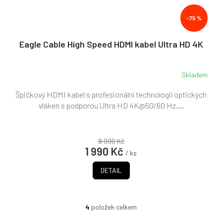
–75 %
Eagle Cable High Speed HDMI kabel Ultra HD 4K
Skladem
Špičkový HDMI kabel s profesionální technologií optických
vláken s podporou Ultra HD 4K@50/60 Hz....
8 090 Kč
1 990 Kč
/ ks
DETAIL
4
položek celkem
O
v