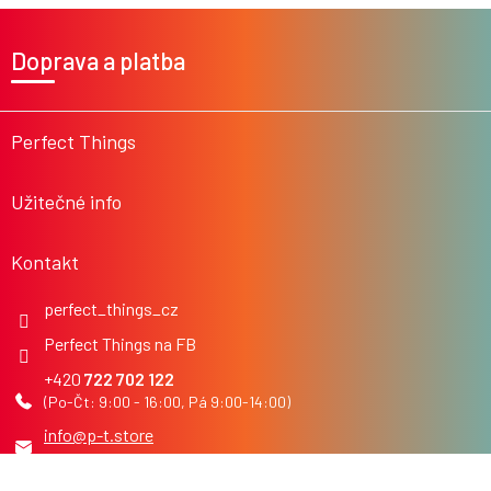
l
Z
á
á
Doprava a platba
d
p
a
a
c
t
í
í
Perfect Things
p
r
v
Užitečné info
k
y
v
Kontakt
ý
p
i
perfect_things_cz
s
Perfect Things na FB
u
722 702 122
info
@
p-t.store