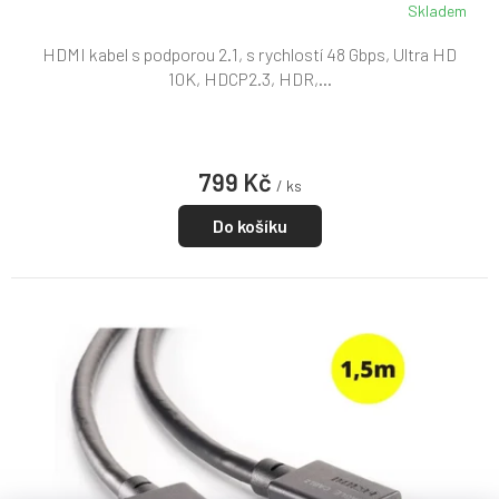
Skladem
Průměrné
hodnocení
HDMI kabel s podporou 2.1, s rychlostí 48 Gbps, Ultra HD
produktu
je
10K, HDCP2.3, HDR,...
5,0
z
5
hvězdiček.
799 Kč
/ ks
Do košíku