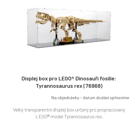
s
k
p
t
r
ů
o
d
u
k
t
ů
Displej box pro LEGO® Dinosauří fosilie:
Tyrannosaurus rex (76968)
Na objednávku - datum dodání upřesníme
Velký transparentní displej box určený pro propracovaný
LEGO® model Tyrannosaurus rex.