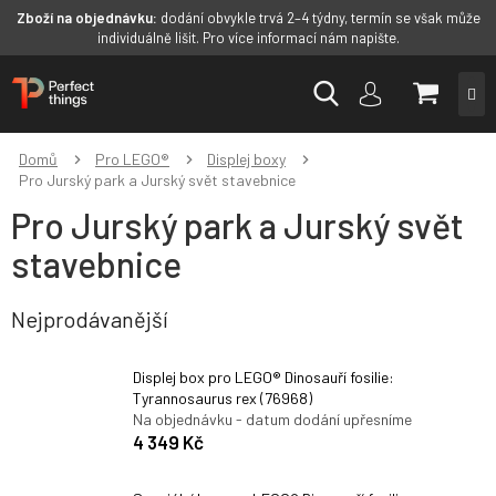
Zboží na objednávku:
dodání obvykle trvá 2–4 týdny, termín se však může
individuálně lišit. Pro více informací nám napište.
Přejít
NÁKUP
na
obsah
KOŠÍK
Domů
Pro LEGO®
Displej boxy
Pro Jurský park a Jurský svět stavebnice
Pro Jurský park a Jurský svět
stavebnice
Nejprodávanější
Displej box pro LEGO® Dinosauří fosilie:
Tyrannosaurus rex (76968)
Na objednávku - datum dodání upřesníme
4 349 Kč