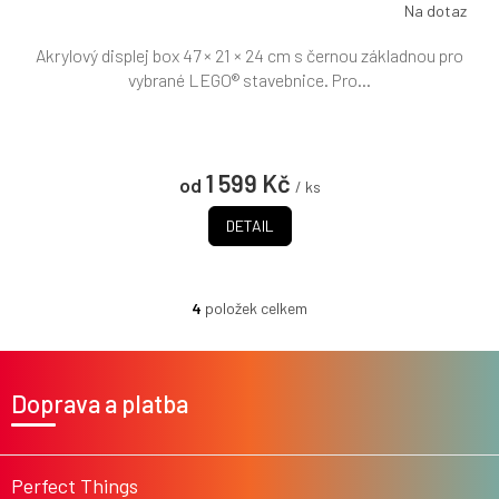
Na dotaz
Akrylový displej box 47 × 21 × 24 cm s černou základnou pro
vybrané LEGO® stavebnice. Pro...
1 599 Kč
od
/ ks
DETAIL
4
položek celkem
O
v
l
Z
á
á
Doprava a platba
d
p
a
a
c
t
í
í
Perfect Things
p