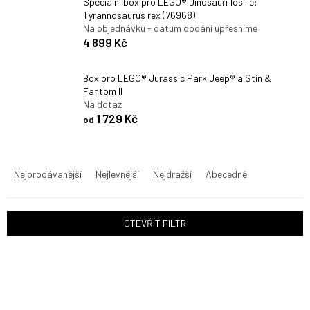
Speciální box pro LEGO® Dinosauří fosilie:
Tyrannosaurus rex (76968)
Na objednávku - datum dodání upřesníme
4 899 Kč
Box pro LEGO® Jurassic Park Jeep® a Stín &
Fantom II
Na dotaz
1 729 Kč
od
Ř
a
Nejprodávanější
Nejlevnější
Nejdražší
Abecedně
z
e
n
OTEVŘÍT FILTR
í
p
V
r
ý
o
p
d
i
u