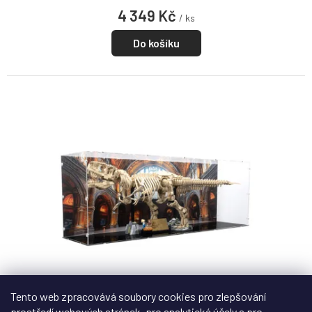
4 349 Kč
/ ks
Do košíku
Tento web zpracovává soubory cookies pro zlepšování
prostředí webových stránek, pro analytické účely a pro