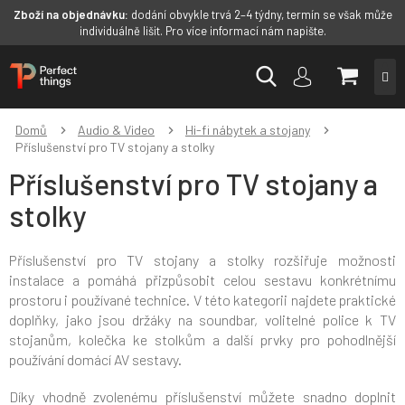
Zboží na objednávku:
dodání obvykle trvá 2–4 týdny, termín se však může
individuálně lišit. Pro více informací nám napište.
Přejít
NÁKUP
na
obsah
KOŠÍK
Domů
Audio & Video
Hi-fi nábytek a stojany
Příslušenství pro TV stojany a stolky
Příslušenství pro TV stojany a
stolky
Příslušenství pro TV stojany a stolky rozšiřuje možnosti
instalace a pomáhá přizpůsobit celou sestavu konkrétnímu
prostoru i používané technice. V této kategorii najdete praktické
doplňky, jako jsou držáky na soundbar, volitelné police k TV
stojanům, kolečka ke stolkům a další prvky pro pohodlnější
používání domácí AV sestavy.
Díky vhodně zvolenému příslušenství můžete snadno doplnit