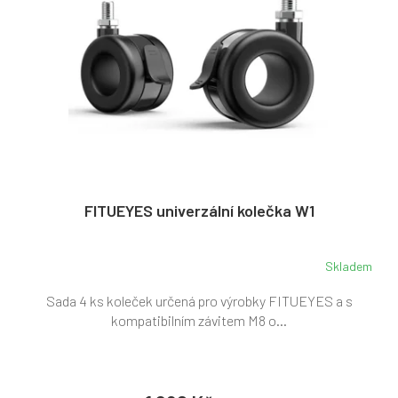
k
p
t
r
ů
o
d
u
k
t
ů
FITUEYES univerzální kolečka W1
Skladem
Sada 4 ks koleček určená pro výrobky FITUEYES a s
kompatibilním závitem M8 o...