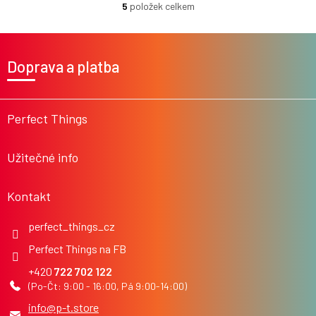
5
položek celkem
O
v
l
Z
á
á
Doprava a platba
d
p
a
a
c
t
í
í
Perfect Things
p
r
v
Užitečné info
k
y
v
Kontakt
ý
p
i
perfect_things_cz
s
Perfect Things na FB
u
722 702 122
info
@
p-t.store