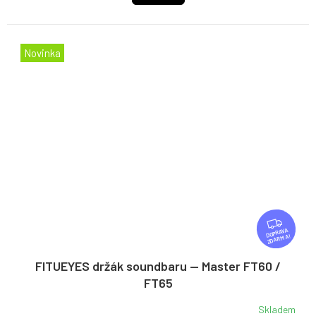
Novinka
Z
D
ZDARMA
A
R
FITUEYES držák soundbaru — Master FT60 /
M
FT65
A
Skladem