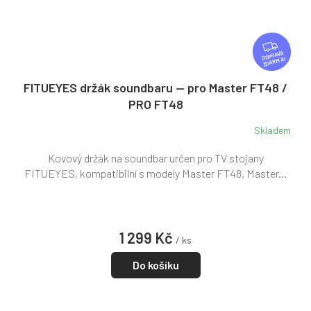
Z
D
ZDARMA
A
R
FITUEYES držák soundbaru — pro Master FT48 /
M
PRO FT48
A
Skladem
Kovový držák na soundbar určen pro TV stojany
FITUEYES, kompatibilní s modely Master FT48, Master...
1 299 Kč
/ ks
Do košíku