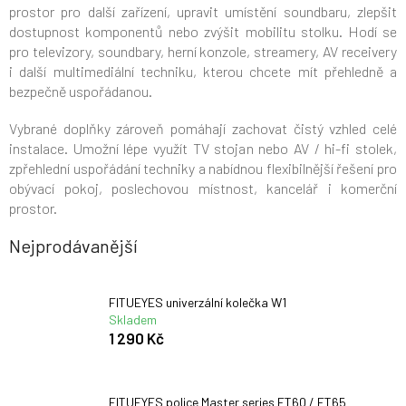
prostor pro další zařízení, upravit umístění soundbaru, zlepšit
dostupnost komponentů nebo zvýšit mobilitu stolku. Hodí se
pro televizory, soundbary, herní konzole, streamery, AV receivery
i další multimediální techniku, kterou chcete mít přehledně a
bezpečně uspořádanou.
Vybrané doplňky zároveň pomáhají zachovat čistý vzhled celé
instalace. Umožní lépe využít TV stojan nebo AV / hi-fi stolek,
zpřehlední uspořádání techniky a nabídnou flexibilnější řešení pro
obývací pokoj, poslechovou místnost, kancelář i komerční
prostor.
Nejprodávanější
FITUEYES univerzální kolečka W1
Skladem
1 290 Kč
FITUEYES police Master series FT60 / FT65