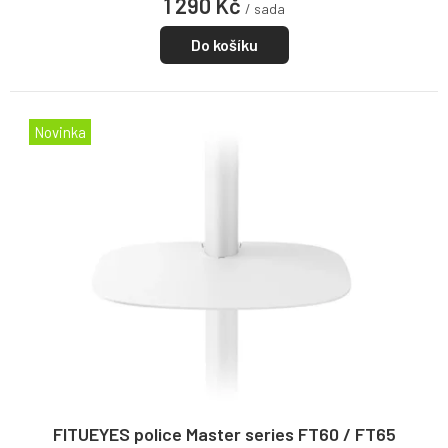
1 290 Kč
/ sada
Do košíku
Novinka
FITUEYES police Master series FT60 / FT65