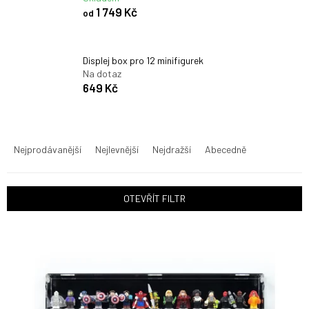
1 749 Kč
od
Displej box pro 12 minifigurek
Na dotaz
649 Kč
Ř
a
Nejprodávanější
Nejlevnější
Nejdražší
Abecedně
z
e
n
OTEVŘÍT FILTR
í
p
V
r
ý
o
p
d
i
u
s
k
p