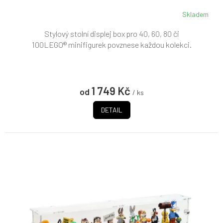
Skladem
Stylový stolní displej box pro 40, 60, 80 či
100LEGO® minifigurek povznese každou kolekci.
1 749 Kč
od
/ ks
DETAIL