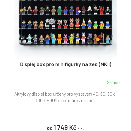
t
r
ů
o
d
u
k
t
ů
Displej box pro minifigurky na zeď (MKII)
Skladem
Průměrné
hodnocení
Akrylový displej box určený pro vystavení 40, 60, 80 či
produktu
je
100 LEGO® minifigurek na zeď.
5,0
z
5
hvězdiček.
1 749 Kč
od
/ ks