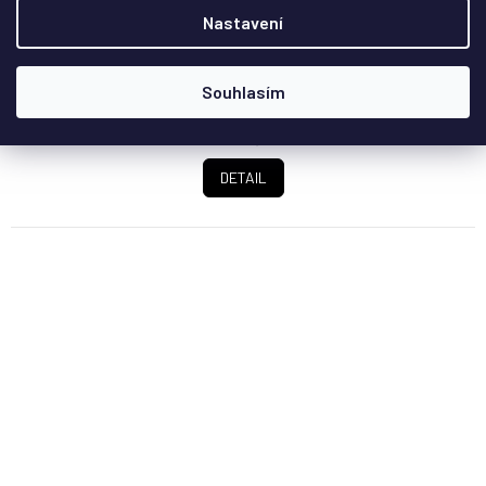
Akrylový displej box určený pro vystavení LEGO®
Nastavení
minifigurek (box neobsahuje základní desku 32x32).
Souhlasím
969 Kč
/ ks
DETAIL