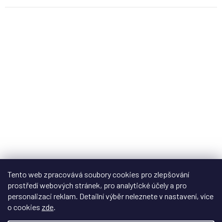
Tento web zpracovává soubory cookies pro zlepšování
Displej box LEGO® minifigurky
prostředí webových stránek, pro analytické účely a pro
personalizaci reklam. Detailní výběr neleznete v nastavení, více
o cookies
zde
.
Na dotaz