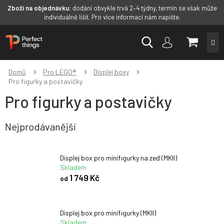
Zboží na objednávku:
dodání obvykle trvá 2–4 týdny, termín se však může
individuálně lišit. Pro více informací nám napište.
Přejít
NÁKUP
na
obsah
KOŠÍK
Domů
Pro LEGO®
Displej boxy
Pro figurky a postavičky
Pro figurky a postavičky
Nejprodávanější
Displej box pro minifigurky na zeď (MKII)
Skladem
1 749 Kč
od
Displej box pro minifigurky (MKII)
Skladem