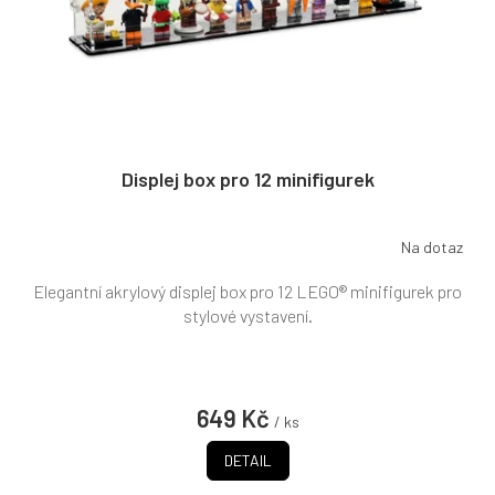
Displej box pro 12 minifigurek
Na dotaz
Průměrné
hodnocení
Elegantní akrylový displej box pro 12 LEGO® minifigurek pro
produktu
je
stylové vystavení.
5,0
z
5
hvězdiček.
649 Kč
/ ks
DETAIL