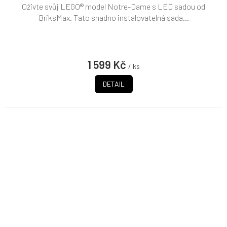
Oživte svůj LEGO® model Notre-Dame s LED sadou od
BriksMax. Tato snadno instalovatelná sada...
1 599 Kč
/ ks
DETAIL