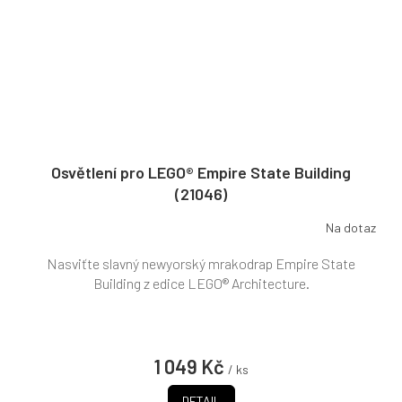
Osvětlení pro LEGO® Empire State Building
(21046)
Na dotaz
Nasviťte slavný newyorský mrakodrap Empire State
Building z edice LEGO® Architecture.
1 049 Kč
/ ks
DETAIL