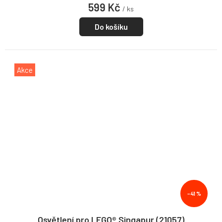
599 Kč
/ ks
Do košíku
Akce
–41 %
Osvětlení pro LEGO® Singapur (21057)