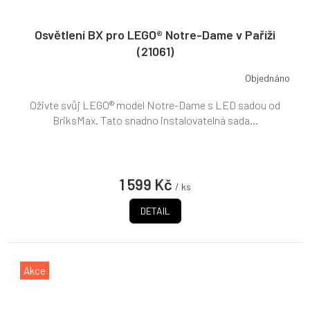
Osvětlení BX pro LEGO® Notre-Dame v Paříži
(21061)
Objednáno
Oživte svůj LEGO® model Notre-Dame s LED sadou od
BriksMax. Tato snadno instalovatelná sada...
1 599 Kč
/ ks
DETAIL
Akce