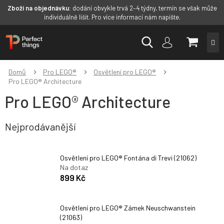
Zboží na objednávku:
dodání obvykle trvá 2–4 týdny, termín se však může
individuálně lišit. Pro více informací nám napište.
Přejít
NÁKUP
na
obsah
KOŠÍK
Domů
Pro LEGO®
Osvětlení pro LEGO®
Pro LEGO® Architecture
Pro LEGO® Architecture
Nejprodávanější
Osvětlení pro LEGO® Fontána di Trevi (21062)
Na dotaz
899 Kč
Osvětlení pro LEGO® Zámek Neuschwanstein
(21063)