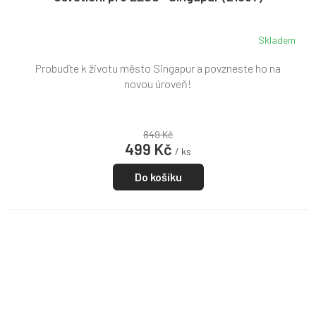
Skladem
Probuďte k životu město Singapur a povzneste ho na
novou úroveň!
849 Kč
499 Kč
/ ks
Do košíku