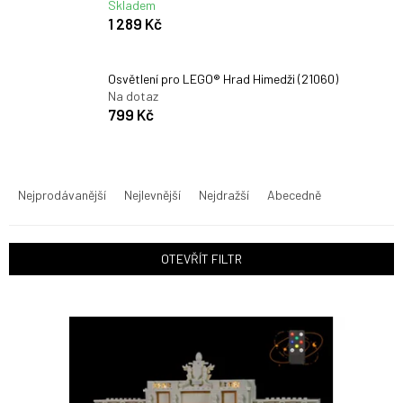
Skladem
1 289 Kč
Osvětlení pro LEGO® Hrad Himedži (21060)
Na dotaz
799 Kč
Ř
a
Nejprodávanější
Nejlevnější
Nejdražší
Abecedně
z
e
n
OTEVŘÍT FILTR
í
p
V
r
ý
o
p
d
i
u
s
k
p