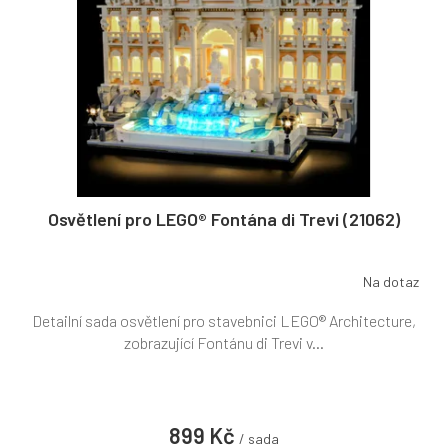
t
r
ů
o
d
u
k
t
ů
Osvětlení pro LEGO® Fontána di Trevi (21062)
Na dotaz
Detailní sada osvětlení pro stavebnici LEGO® Architecture,
zobrazující Fontánu di Trevi v...
899 Kč
/ sada