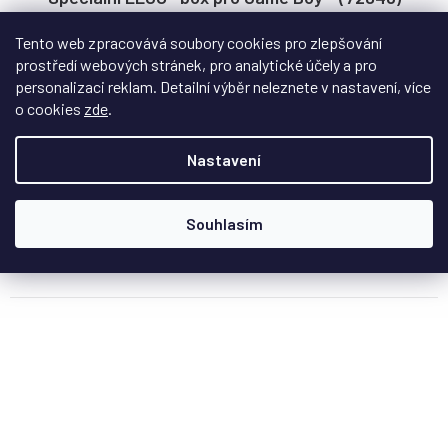
Tento web zpracovává soubory cookies pro zlepšování
Na dotaz
prostředí webových stránek, pro analytické účely a pro
personalizaci reklam. Detailní výběr neleznete v nastavení, více
Stylová vitrína pro LEGO® Super Mario Game Boy (72046) s
o cookies
zde
.
retro potiskem. Kvalitní akrylát,...
Nastavení
929 Kč
/ ks
Souhlasím
DETAIL