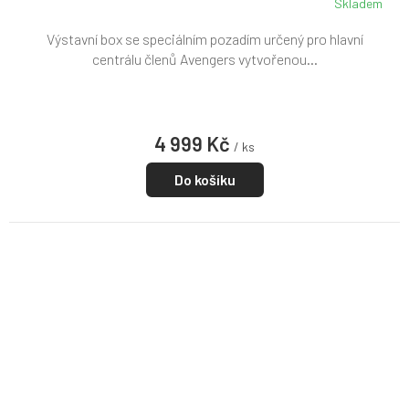
Skladem
Výstavní box se speciálním pozadím určený pro hlavní
centrálu členů Avengers vytvořenou...
4 999 Kč
/ ks
Do košíku