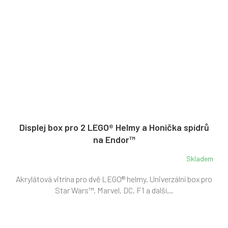
Displej box pro 2 LEGO® Helmy a Honička spídrů
na Endor™
Skladem
Akrylátová vitrína pro dvě LEGO® helmy. Univerzální box pro
Star Wars™, Marvel, DC, F1 a další...