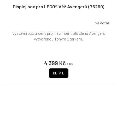
Displej box pro LEGO® Věž Avengerů (76269)
Na dotaz
Výstavní box určený pro hlavní centrálu členů Avengers
vytvořenou Tonym Starkem.
4 399 Kč
/ ks
DETAIL