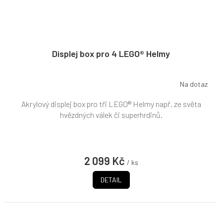
Displej box pro 4 LEGO® Helmy
Na dotaz
Akrylový displej box pro tři LEGO® Helmy např. ze světa
hvězdných válek či superhrdinů.
2 099 Kč
/ ks
DETAIL