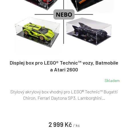
t
r
ů
o
d
u
k
t
ů
Displej box pro LEGO® Technic™ vozy, Batmobile
a Atari 2600
Skladem
Průměrné
hodnocení
Stylový akrylový box vhodný pro LEGO® Technic™ Bugatti
produktu
je
Chiron, Ferrari Daytona SP3, Lamborghini...
5,0
z
5
hvězdiček.
2 999 Kč
/ ks