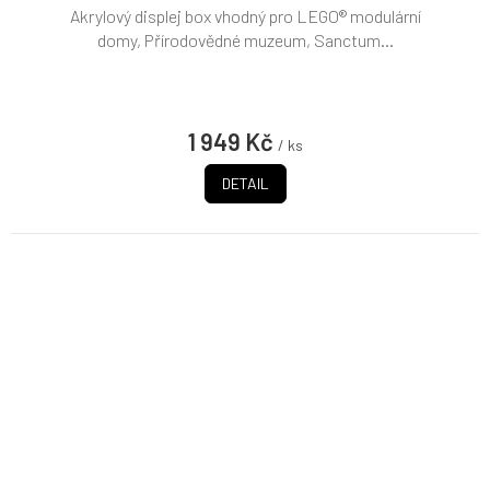
Akrylový displej box vhodný pro LEGO® modulární
domy, Přírodovědné muzeum, Sanctum...
1 949 Kč
/ ks
DETAIL