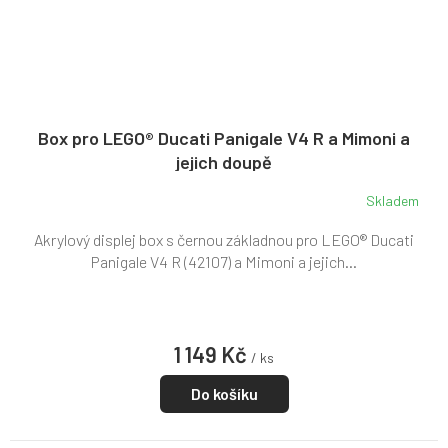
Box pro LEGO® Ducati Panigale V4 R a Mimoni a
jejich doupě
Skladem
Akrylový displej box s černou základnou pro LEGO® Ducati
Panigale V4 R (42107) a Mimoni a jejich...
1 149 Kč
/ ks
Do košíku