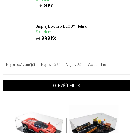
1 649 Kč
Displej box pro LEGO® Helmu
Skladem
949 Kč
od
Ř
a
Nejprodávanější
Nejlevnější
Nejdražší
Abecedně
z
e
n
OTEVŘÍT FILTR
í
p
V
r
ý
o
p
d
i
u
s
k
p