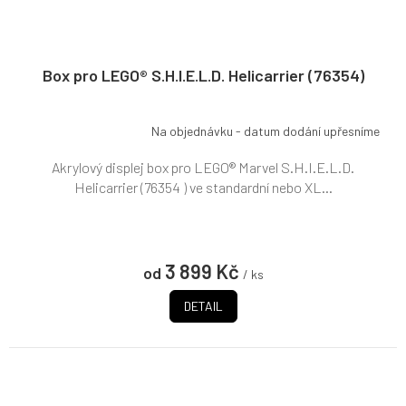
Box pro LEGO® S.H.I.E.L.D. Helicarrier (76354)
Na objednávku - datum dodání upřesníme
Akrylový displej box pro LEGO® Marvel S.H.I.E.L.D.
Helicarrier (76354 ) ve standardní nebo XL...
3 899 Kč
od
/ ks
DETAIL