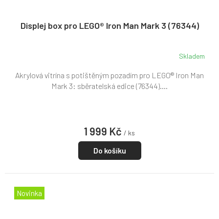
Displej box pro LEGO® Iron Man Mark 3 (76344)
Skladem
Akrylová vitrína s potištěným pozadím pro LEGO® Iron Man
Mark 3: sběratelská edice (76344)....
1 999 Kč
/ ks
Do košíku
Novinka