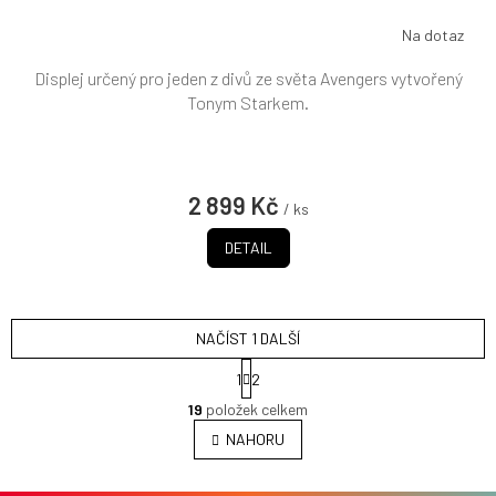
Na dotaz
Displej určený pro jeden z divů ze světa Avengers vytvořený
Tonym Starkem.
2 899 Kč
/ ks
DETAIL
NAČÍST 1 DALŠÍ
S
1
2
t
O
r
19
položek celkem
v
á
l
NAHORU
n
á
k
d
o