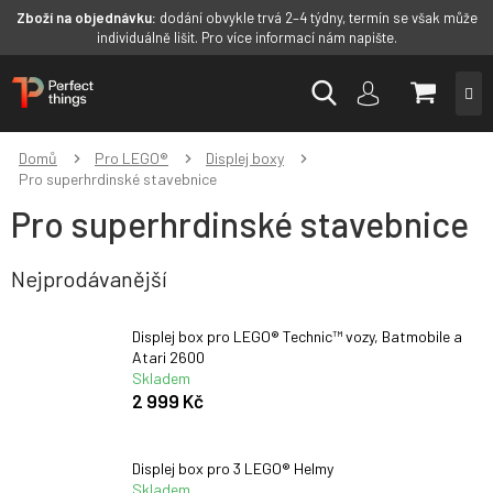
Zboží na objednávku:
dodání obvykle trvá 2–4 týdny, termín se však může
individuálně lišit. Pro více informací nám napište.
Přejít
NÁKUP
na
obsah
KOŠÍK
Domů
Pro LEGO®
Displej boxy
Pro superhrdinské stavebnice
Pro superhrdinské stavebnice
Nejprodávanější
Displej box pro LEGO® Technic™ vozy, Batmobile a
Atari 2600
Skladem
2 999 Kč
Displej box pro 3 LEGO® Helmy
Skladem