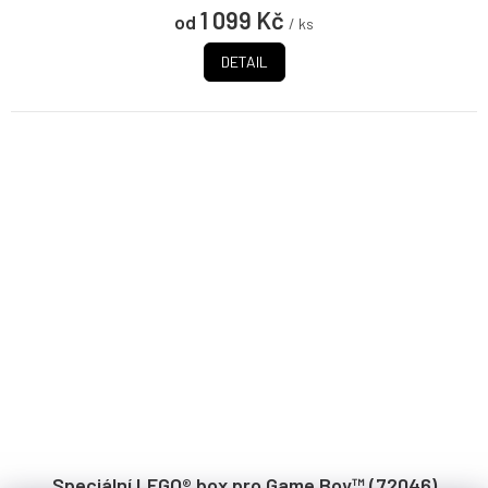
1 099 Kč
od
/ ks
DETAIL
Speciální LEGO® box pro Game Boy™ (72046)