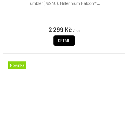
Tumbler (76240), Millennium Falcon™...
2 299 Kč
/ ks
DETAIL
Novinka