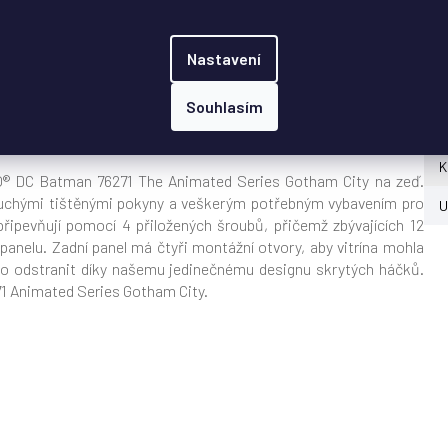
ze
Nastavení
Souhlasím
Do
trínovým řešením
K
GO® DC Batman 76271 The Animated Series Gotham City na zeď.
uchými tištěnými pokyny a veškerým potřebným vybavením pro
U
připevňují pomocí 4 přiložených šroubů, přičemž zbývajících 12
panelu. Zadní panel má čtyři montážní otvory, aby vitrína mohla
dno odstranit díky našemu jedinečnému designu skrytých háčků.
271 Animated Series Gotham City.