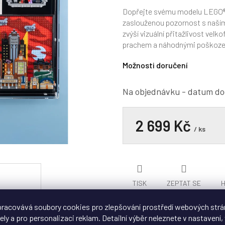
hodnocení
produktu
Dopřejte svému modelu LEGO®
je
zaslouženou pozornost s naší
0,0
zvýší vizuální přitažlivost vel
z
prachem a náhodnými poškoze
5
hvězdiček.
Možnosti doručení
Na objednávku - datum do
2 699 Kč
/ ks
TISK
ZEPTAT SE
H
racovává soubory cookies pro zlepšování prostředí webových strá
ely a pro personalizaci reklam. Detailní výběr neleznete v nastavení, 