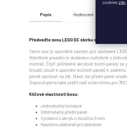
cookies
zde
.
Popis
Hodnocení
Disku
Předveďte svou LEGO DC sbírku s prémiovým vi
Tento box je speciálně navržen pro vystavení LE
Nástěnné pouzdro je dodáváno rozložené s jednod
montáž. Čtyři průhledné akrylové boční panely se 
šroubů slouží k upevnění bočních panelů k zadnímu 
pevně spočívat na zdi. Navíc lze přední panel sna
Doporučujeme také zvážit naši stolní vitrínu pro 76
Klíčové vlastnosti boxu:
Jednoduchá instalace
Odnímatelný přední panel
Vyrobeno z akrylu o tloušťce 3 mm
Navrženo sběrateli pro sběratele