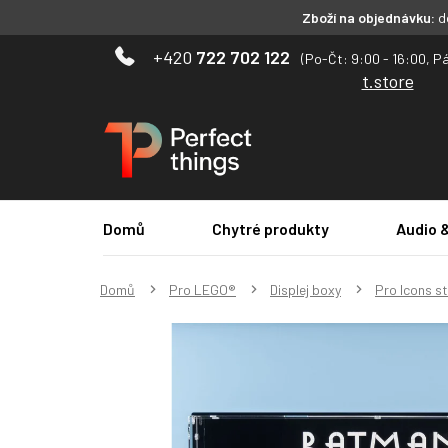
Zboží na objednávku:
do
Přejít
722 702 122
na
t.store
obsah
Domů
Chytré produkty
Audio 
Domů
Pro LEGO®
Displej boxy
Pro Icons s