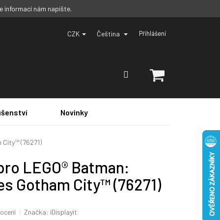
ce informací nám napište.
CZK
Čeština
Přihlášení
NÁKUPNÍ
KOŠÍK
ušenství
Novinky
City™ (76271)
pro LEGO® Batman:
es Gotham City™ (76271)
ocení
Značka:
iDisplayit