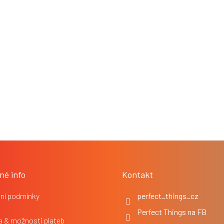
né info
Kontakt
ní podmínky
perfect_things_cz
Perfect Things na FB
 & možnosti plateb