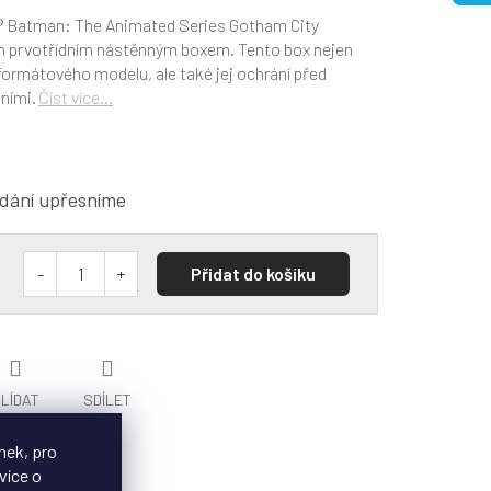
 Batman: The Animated Series Gotham City
m prvotřídním nástěnným boxem. Tento box nejen
koformátového modelu, ale také jej ochrání před
ními.
Číst více...
dání upřesníme
Přidat do košíku
LÍDAT
SDÍLET
nek, pro
více o