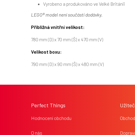
Vyrobeno a produkováno ve Velké Británii
LEGO® model není součástí dodávky.
Přibližná vnitřní velikost:
780 mm (D) x 70 mm (Š) x 470 mm (V)
Velikost boxu:
790 mm (D) x 90 mm (Š) x 480 mm (V)
Z
á
p
Perfect Things
Užiteč
a
t
Hodnocení obchodu
Obchod
í
O nás
Doprava