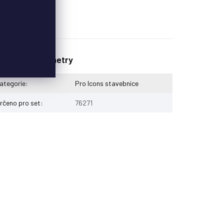
plňkové parametry
ategorie
:
Pro Icons stavebnice
rčeno pro set
:
76271