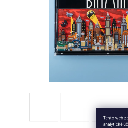
Tento web zp
analytické úč