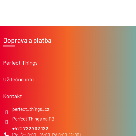
Z
á
Doprava a platba
p
a
t
í
Perfect Things
Užitečné info
Kontakt
perfect_things_cz
Perfect Things na FB
722 702 122