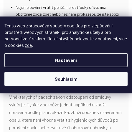
Nejsme povinni vrátit peněžní prostředky dříve, než
obdržíme zboží zpět nebo než nám prokážete, že jste zboží
odeslali.
Tento web zpracovává soubory cookies pro zlepšování
Zásilky zaslané na dobírku nebo na výdejní místa
prostředí webových stránek, pro analytické účely a pro
nepřebíráme.
personalizaci reklam. Detailní výběr neleznete v nastavení, více
o cookies
zde
.
Nastavení
Kdy nelze odstoupit od smlouvy do
Souhlasím
14 dnů?
V některých případech zákon odstoupení od smlouvy
vylučuje. Typicky se může jednat například o zboží
upravené podle přání zákazníka, zboží dodané v uzavřeném
obalu, které není vhodné vrátit z hygienických důvodů po
porušení obalu, nebo zvukové či obrazové nahrávky a