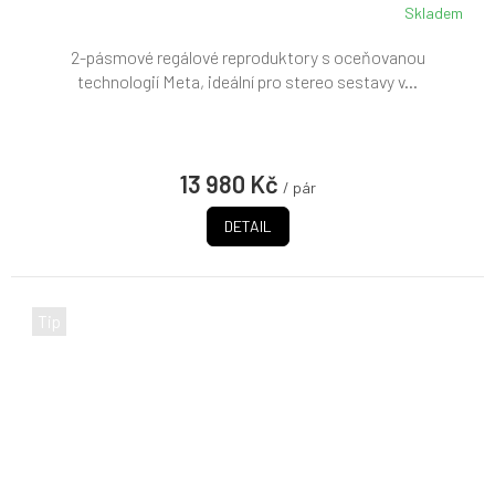
Skladem
2-pásmové regálové reproduktory s oceňovanou
technologií Meta, ideální pro stereo sestavy v...
13 980 Kč
/ pár
DETAIL
Tip