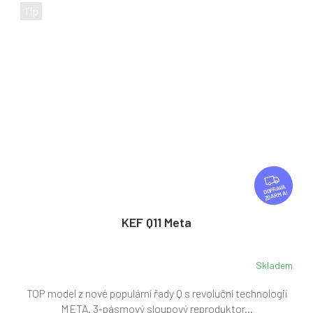
Tip
Z
D
ZDARMA
A
R
KEF Q11 Meta
M
A
Skladem
TOP model z nové populární řady Q s revoluční technologií
META. 3-pásmový sloupový reproduktor...