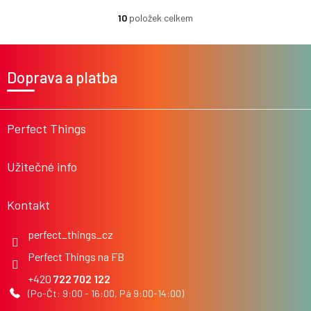
10
položek celkem
O
v
l
Z
á
á
Doprava a platba
d
p
a
a
c
t
í
í
Perfect Things
p
r
v
Užitečné info
k
y
v
Kontakt
ý
p
i
perfect_things_cz
s
Perfect Things na FB
u
722 702 122