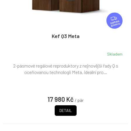
Z
D
ZDARMA
A
R
Kef Q3 Meta
M
A
Skladem
2-pásmové regálové reproduktory z nejnovější řady Q s
oceňovanou technologií Meta, ideální pro...
17 980 Kč
/ pár
DETAIL