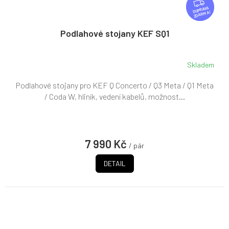
D
ZDARMA
A
R
Podlahové stojany KEF SQ1
M
A
Skladem
Podlahové stojany pro KEF Q Concerto / Q3 Meta / Q1 Meta
/ Coda W, hliník, vedení kabelů, možnost...
7 990 Kč
/ pár
DETAIL