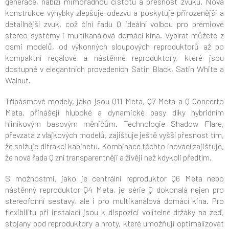
generace, nabízí mimořádnou čistotu a přesnost zvuku. Nová
konstrukce výhybky zlepšuje odezvu a poskytuje přirozenější a
detailnější zvuk, což činí řadu Q ideální volbou pro prémiové
stereo systémy i multikanálová domácí kina. Vybírat můžete z
osmi modelů, od výkonných sloupových reproduktorů až po
kompaktní regálové a nástěnné reproduktory, které jsou
dostupné v elegantních provedeních Satin Black, Satin White a
Walnut.
Třípásmové modely, jako jsou Q11 Meta, Q7 Meta a Q Concerto
Meta, přinášejí hluboké a dynamické basy díky hybridním
hliníkovým basovým měničům. Technologie Shadow Flare,
převzatá z vlajkových modelů, zajišťuje ještě vyšší přesnost tím,
že snižuje difrakci kabinetu. Kombinace těchto inovací zajišťuje,
že nová řada Q zní transparentněji a živěji než kdykoli předtím.
S možnostmi, jako je centrální reproduktor Q6 Meta nebo
nástěnný reproduktor Q4 Meta, je série Q dokonalá nejen pro
stereofonní sestavy, ale i pro multikanálová domácí kina. Pro
flexibilitu při instalaci jsou k dispozici volitelné držáky na zeď,
stojany pod reproduktory a hroty, které umožňují optimalizovat