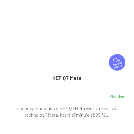
Z
D
ZDARMA
A
R
KEF Q7 Meta
M
A
Skladem
Sloupový reproduktor KEF Q7 Meta využívá revoluční
technologii Meta, která eliminuje až 99 %...