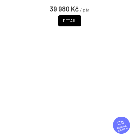
39 980 Kč
/ pár
DETAIL
Z
D
ZDARMA
A
R