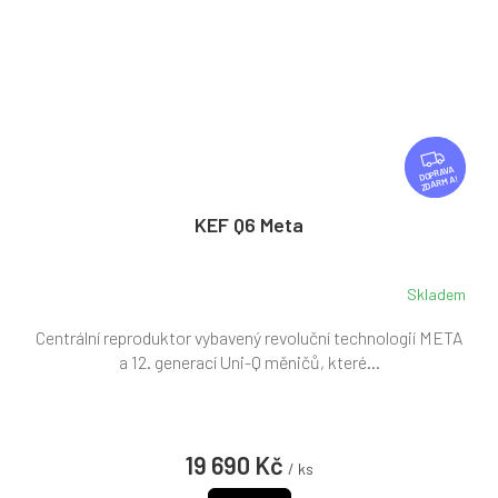
Z
D
ZDARMA
A
R
KEF Q6 Meta
M
A
Skladem
Centrální reproduktor vybavený revoluční technologií META
a 12. generací Uni-Q měničů, které...
19 690 Kč
/ ks