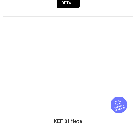
DETAIL
Z
D
ZDARMA
A
R
KEF Q1 Meta
M
A