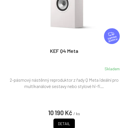
d
u
k
t
ů
Z
D
ZDARMA
A
R
KEF Q4 Meta
M
A
Skladem
2-pásmový nástěnný reproduktor z řady Q Meta ideální pro
multikanálové sestavy nebo stylové hi-fi...
10 190 Kč
/ ks
DETAIL