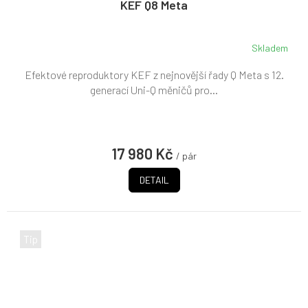
KEF Q8 Meta
M
A
Skladem
Efektové reproduktory KEF z nejnovější řady Q Meta s 12.
generací Uni-Q měničů pro...
17 980 Kč
/ pár
DETAIL
Tip