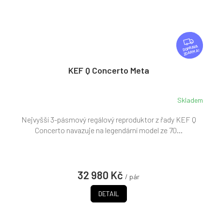
Z
D
ZDARMA
A
R
KEF Q Concerto Meta
M
A
Skladem
Nejvyšší 3-pásmový regálový reproduktor z řady KEF Q
Concerto navazuje na legendární model ze 70...
32 980 Kč
/ pár
DETAIL