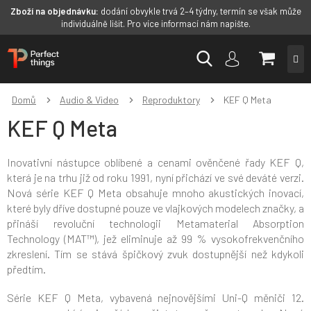
Zboží na objednávku:
dodání obvykle trvá 2–4 týdny, termín se však může
individuálně lišit. Pro více informací nám napište.
Přejít
NÁKUP
na
obsah
KOŠÍK
Domů
Audio & Video
Reproduktory
KEF Q Meta
KEF Q Meta
Inovativní nástupce oblíbené a cenami ověnčené řady KEF Q,
která je na trhu již od roku 1991, nyní přichází ve své deváté verzi.
Nová série KEF Q Meta obsahuje mnoho akustických inovací,
které byly dříve dostupné pouze ve vlajkových modelech značky, a
přináší revoluční technologii Metamaterial Absorption
Technology (MAT™), jež eliminuje až 99 % vysokofrekvenčního
zkreslení. Tím se stává špičkový zvuk dostupnější než kdykoli
předtím.
Série KEF Q Meta, vybavená nejnovějšími Uni-Q měniči 12.