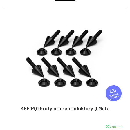
Z
D
ZDARMA
A
R
KEF PQ1 hroty pro reproduktory Q Meta
M
A
Skladem