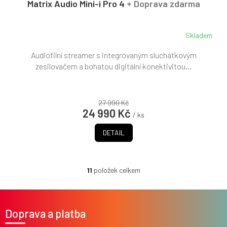
Matrix Audio Mini-i Pro 4
+ Doprava zdarma
M
A
Skladem
Audiofilní streamer s integrovaným sluchátkovým
zesilovačem a bohatou digitální konektivitou...
27 990 Kč
24 990 Kč
/ ks
DETAIL
11
položek celkem
O
v
l
Z
á
á
Doprava a platba
d
p
a