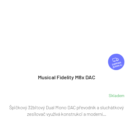
Z
D
ZDARMA
A
R
Musical Fidelity M8x DAC
M
A
Skladem
Špičkový 32bitový Dual Mono DAC převodník a sluchátkový
zesilovač využívá konstrukci a moderní...