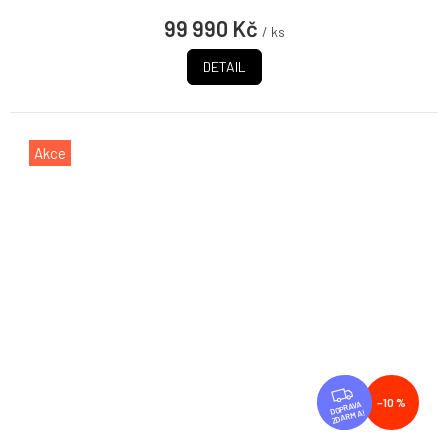
99 990 Kč
/ ks
DETAIL
Akce
Z
–10 %
D
ZDARMA
A
R