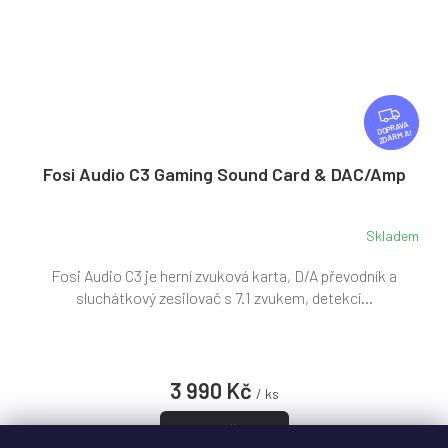
Z
D
ZDARMA
A
R
Fosi Audio C3 Gaming Sound Card & DAC/Amp
M
A
Skladem
Fosi Audio C3 je herní zvuková karta, D/A převodník a
sluchátkový zesilovač s 7.1 zvukem, detekcí...
3 990 Kč
/ ks
Do košíku