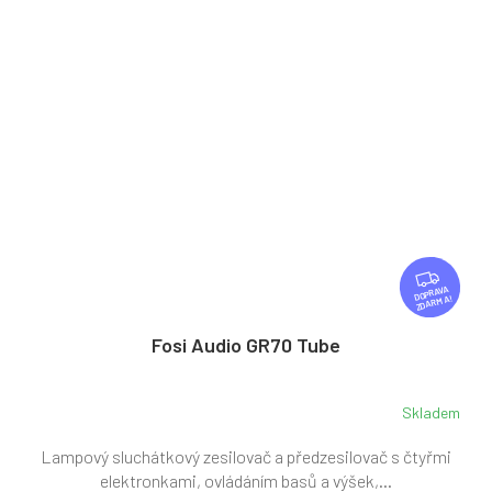
Z
D
ZDARMA
A
R
Fosi Audio GR70 Tube
M
A
Skladem
Lampový sluchátkový zesilovač a předzesilovač s čtyřmi
elektronkami, ovládáním basů a výšek,...