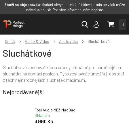
Zboží na objednávku:
dodání obvykle trvá 2–4 týdny, termín se však může
individuálně lišit. Pro více informací nám napište.
Přejít
NÁKUP
na
obsah
KOŠÍK
Domů
Audio & Video
Zesilovače
Sluchátkové
Sluchátkové
Sluchátkové zesilovače jsou určeny primárně pro náročnějších
sluchátka na domácí poslech. Tyto zesilovače umožňují dostat i
z těch nejnáročnějších sluchátek maximum.
Nejprodávanější
Fosi Audio MD3 MagDac
Skladem
3 990 Kč