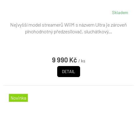
A
Skladem
Nejvyšší model streamerů WiiM s názvem Ultra je zároveň
plnohodnotný předzesilovač, sluchátkový...
9 990 Kč
/ ks
DETAIL
Novinka