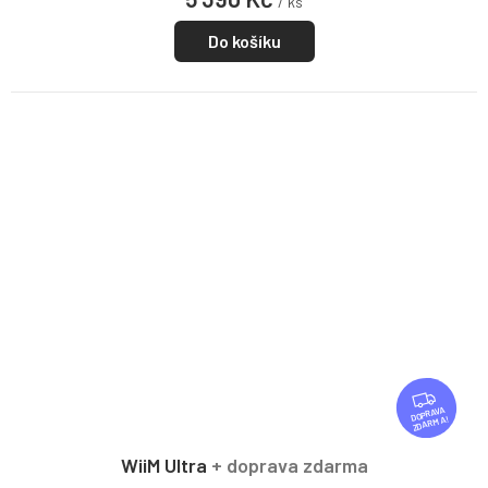
/ ks
Do košíku
Z
D
ZDARMA
A
R
WiiM Ultra
+ doprava zdarma
M