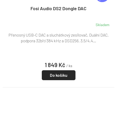
A
R
Fosi Audio DS2 Dongle DAC
M
A
Skladem
Přenosný USB-C DAC a sluchátkový zesilovač. Duální DAC,
podpora 32bit/384 kHz a DSD256, 3,5/4,4...
1 849 Kč
/ ks
Do košíku