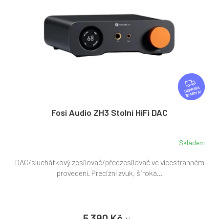
Z
D
ZDARMA
A
R
Fosi Audio ZH3 Stolní HiFi DAC
M
A
Skladem
DAC/sluchátkový zesilovač/předzesilovač ve vícestranném
provedení. Precizní zvuk, široká...
5 390 Kč