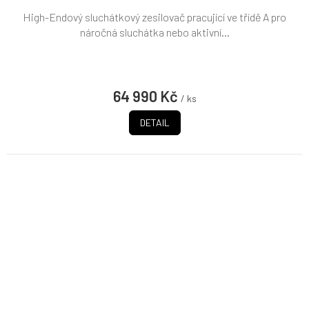
High-Endový sluchátkový zesilovač pracující ve třídě A pro
náročná sluchátka nebo aktivní...
64 990 Kč
/ ks
DETAIL