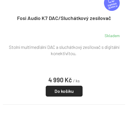
D
ZDARMA
A
R
Fosi Audio K7 DAC/Sluchátkový zesilovač
M
A
Skladem
Stolní multimediální DAC a sluchátkový zesilovač s digitální
konektivitou.
4 990 Kč
/ ks
Do košíku