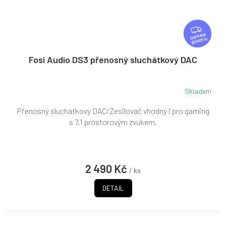
Z
D
ZDARMA
A
R
Fosi Audio DS3 přenosný sluchátkový DAC
M
A
Skladem
Přenosný sluchátkový DAC/Zesilovač vhodný i pro gaming
s 7.1 prostorovým zvukem.
2 490 Kč
/ ks
DETAIL