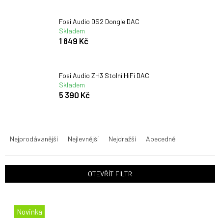
Fosi Audio DS2 Dongle DAC
Skladem
1 849 Kč
Fosi Audio ZH3 Stolní HiFi DAC
Skladem
5 390 Kč
Ř
a
Nejprodávanější
Nejlevnější
Nejdražší
Abecedně
z
e
n
OTEVŘÍT FILTR
í
p
V
r
ý
o
Novinka
p