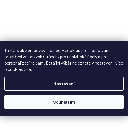
Tento web zpracovává soubory cookies pro zlepšování
prostředí webových stránek, pro analytické účely a pro
personalizaci reklam. Detailní výběr neleznete v nastavení, více
o cookies
zde
.
Sonitus Acoustics Big Trap PF
+ doprava zdarma
Nastavení
Na objednávku - datum dodání upřesníme
Souhlasím
Sonitus Big Trap je nízkofrekvenční absorpční panel, který
pomáhá udržet pod kontrolou průběh...