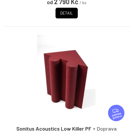
2 790 Kč
od
/ ks
DETAIL
Z
D
ZDARMA
A
R
Sonitus Acoustics Low Killer PF
+ Doprava
M