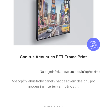
Z
D
ZDARMA
A
R
Sonitus Acoustics PET Frame Print
M
A
Na objednávku - datum dodání upřesníme
Absorpční akustický panel v nadčasovém designu pro
moderním interiéry s možností...