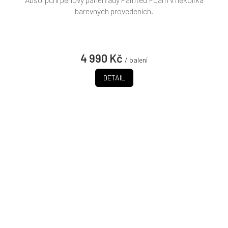
barevných provedeních.
4 990 Kč
/ balení
DETAIL