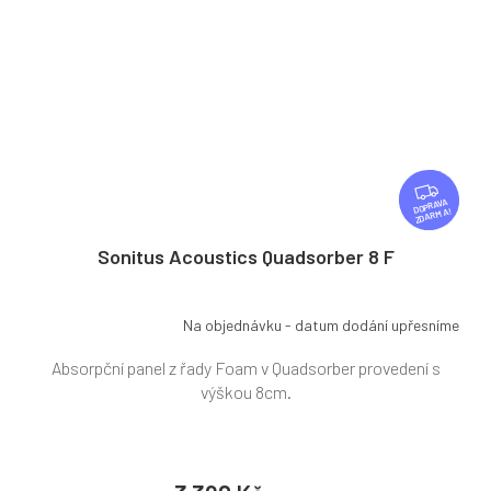
Z
D
ZDARMA
A
R
Sonitus Acoustics Quadsorber 8 F
M
A
Na objednávku - datum dodání upřesníme
Absorpční panel z řady Foam v Quadsorber provedení s
výškou 8cm.