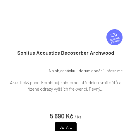
Z
D
ZDARMA
A
R
Sonitus Acoustics Decosorber Archwood
M
A
Na objednávku - datum dodání upřesníme
Akustický panel kombinuje absorpci středních kmitočtů a
řízené odrazy vyšších frekvencí. Pevný...
5 690 Kč
/ ks
DETAIL