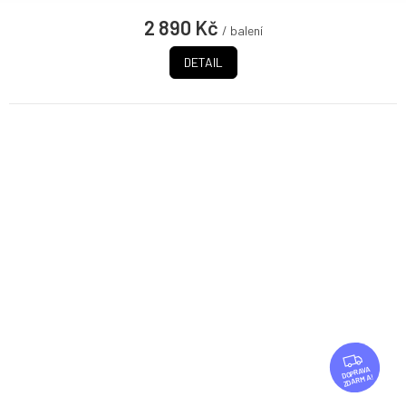
2 890 Kč
/ balení
DETAIL
Z
D
ZDARMA
A