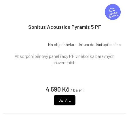
Z
D
ZDARMA
A
R
Sonitus Acoustics Pyramis 5 PF
M
A
Na objednávku - datum dodání upřesníme
Absorpční pěnový panel řady PF v několika barevných
provedeních.
4 590 Kč
/ balení
DETAIL