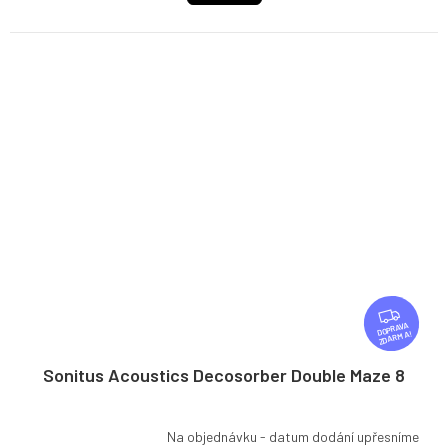
Z
D
ZDARMA
A
R
Sonitus Acoustics Decosorber Double Maze 8
M
A
Na objednávku - datum dodání upřesníme