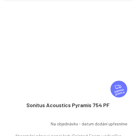
Z
D
ZDARMA
A
R
Sonitus Acoustics Pyramis 754 PF
M
A
Na objednávku - datum dodání upřesníme
Absorpční pěnový panel řady Painted Foam v několika