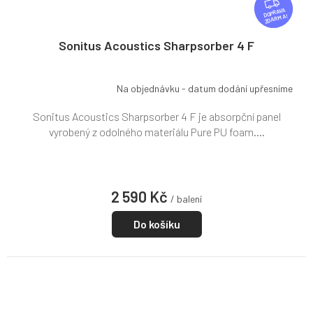
D
ZDARMA
A
R
Sonitus Acoustics Sharpsorber 4 F
M
A
Na objednávku - datum dodání upřesníme
Sonitus Acoustics Sharpsorber 4 F je absorpční panel
vyrobený z odolného materiálu Pure PU foam....
2 590 Kč
/ balení
Do košíku