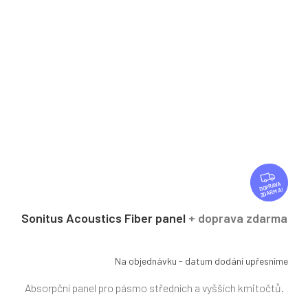
Z
D
ZDARMA
A
R
Sonitus Acoustics Fiber panel
+ doprava zdarma
M
A
Na objednávku - datum dodání upřesníme
Absorpční panel pro pásmo středních a vyšších kmitočtů.