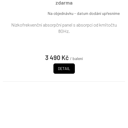
zdarma
A
Na objednávku - datum dodání upřesníme
Nízkofrekvenční absorpční panel s absorpcí od kmitočtu
80Hz.
3 490 Kč
/ balení
DETAIL