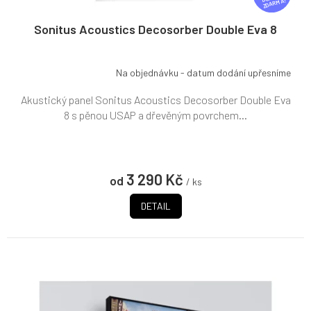
ZDARMA
A
R
Sonitus Acoustics Decosorber Double Eva 8
M
A
Na objednávku - datum dodání upřesníme
Akustický panel Sonitus Acoustics Decosorber Double Eva
8 s pěnou USAP a dřevěným povrchem...
3 290 Kč
od
/ ks
DETAIL