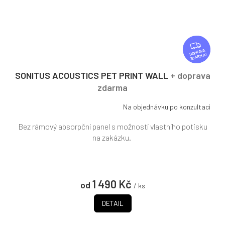
Z
D
ZDARMA
A
R
SONITUS ACOUSTICS PET PRINT WALL
+ doprava
M
zdarma
A
Na objednávku po konzultaci
Bez rámový absorpční panel s možností vlastního potisku
na zakázku.
1 490 Kč
od
/ ks
DETAIL