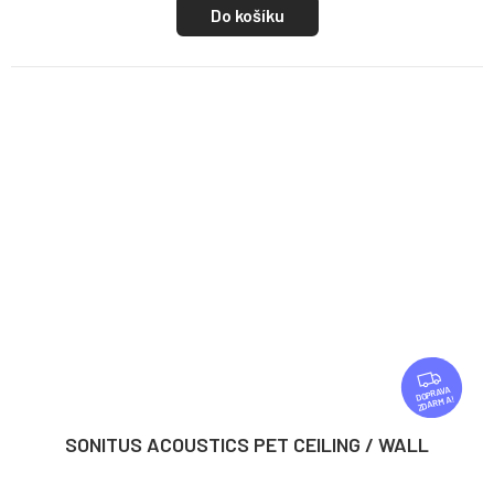
Do košíku
Z
D
ZDARMA
A
R
SONITUS ACOUSTICS PET CEILING / WALL
M
A