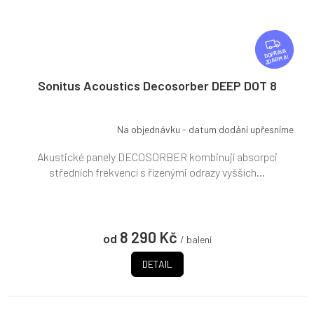
Z
D
ZDARMA
A
R
Sonitus Acoustics Decosorber DEEP DOT 8
M
A
Na objednávku - datum dodání upřesníme
Akustické panely DECOSORBER kombinují absorpci
středních frekvencí s řízenými odrazy vyšších...
8 290 Kč
od
/ balení
DETAIL