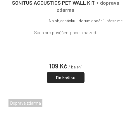
R
SONITUS ACOUSTICS PET WALL KIT
+ doprava
M
zdarma
A
Na objednávku - datum dodání upřesníme
Sada pro pověšení panelu na zeď.
109 Kč
/ balení
Do košíku
Doprava zdarma