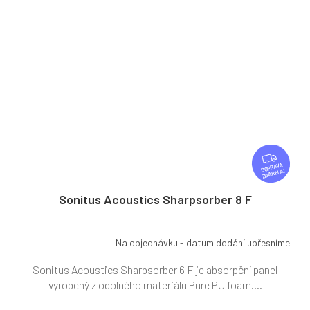
Z
D
ZDARMA
A
R
Sonitus Acoustics Sharpsorber 8 F
M
A
Na objednávku - datum dodání upřesníme
Sonitus Acoustics Sharpsorber 6 F je absorpční panel
vyrobený z odolného materiálu Pure PU foam....