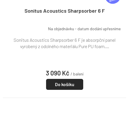
A
R
Sonitus Acoustics Sharpsorber 6 F
M
A
Na objednávku - datum dodání upřesníme
Sonitus Acoustics Sharpsorber 6 F je absorpční panel
vyrobený z odolného materiálu Pure PU foam....
3 090 Kč
/ balení
Do košíku