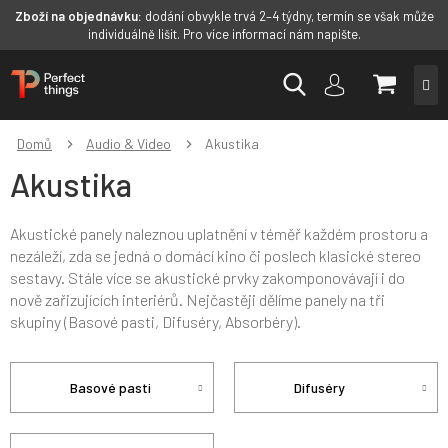
Zboží na objednávku:
dodání obvykle trvá 2–4 týdny, termín se však může
individuálně lišit. Pro více informací nám napište.
Přejít
NÁKUP
na
obsah
KOŠÍK
Domů
Audio & Video
Akustika
Akustika
Akustické panely naleznou uplatnění v téměř každém prostoru a
nezáleží, zda se jedná o domácí kino či poslech klasické stereo
sestavy. Stále více se akustické prvky zakomponovávají i do
nově zařizujících interiérů. Nejčastěji dělíme panely na tři
skupiny (Basové pasti, Difuséry, Absorbéry).
Basové pasti
Difuséry