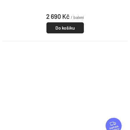
2 690 Kč
/ balení
Do košíku
Z
D
ZDARMA