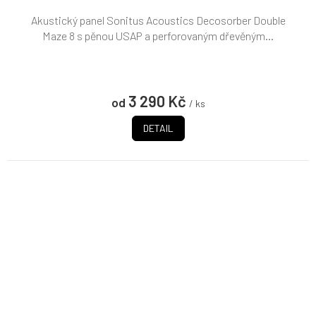
Akustický panel Sonitus Acoustics Decosorber Double
Maze 8 s pěnou USAP a perforovaným dřevěným...
3 290 Kč
od
/ ks
DETAIL