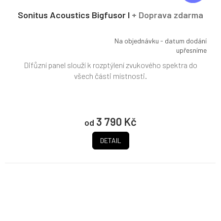
A
R
Sonitus Acoustics Bigfusor I
+ Doprava zdarma
M
A
Na objednávku - datum dodání
Průměrné
upřesníme
hodnocení
Difůzní panel slouží k rozptýlení zvukového spektra do
produktu
je
všech části místnosti.
5,0
z
5
hvězdiček.
3 790 Kč
od
DETAIL