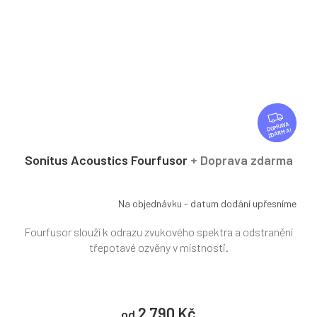
Z
D
ZDARMA
A
R
Sonitus Acoustics Fourfusor
+ Doprava zdarma
M
A
Na objednávku - datum dodání upřesníme
Fourfusor slouží k odrazu zvukového spektra a odstranění
třepotavé ozvěny v místnosti.
2 790 Kč
od