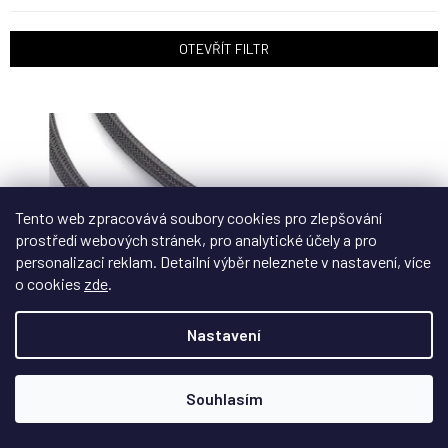
e
n
OTEVŘÍT FILTR
í
p
V
r
ý
o
p
d
i
u
s
k
p
t
Tento web zpracovává soubory cookies pro zlepšování
r
ů
prostředí webových stránek, pro analytické účely a pro
o
personalizaci reklam. Detailní výběr neleznete v nastavení, více
d
o cookies
zde
.
u
k
Nastavení
t
ů
Z
D
ZDARMA
A
Souhlasím
R
Eagle Cable Deluxe II 3,5mm Jack to 3,5mm Jack
M