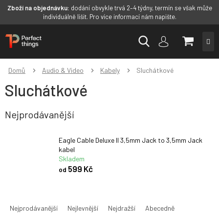
Zboží na objednávku:
dodání obvykle trvá 2–4 týdny, termín se však může
individuálně lišit. Pro více informací nám napište.
Přejít
NÁKUP
na
obsah
KOŠÍK
Domů
Audio & Video
Kabely
Sluchátkové
Sluchátkové
Nejprodávanější
Eagle Cable Deluxe II 3,5mm Jack to 3,5mm Jack
kabel
Skladem
599 Kč
od
Ř
a
Nejprodávanější
Nejlevnější
Nejdražší
Abecedně
z