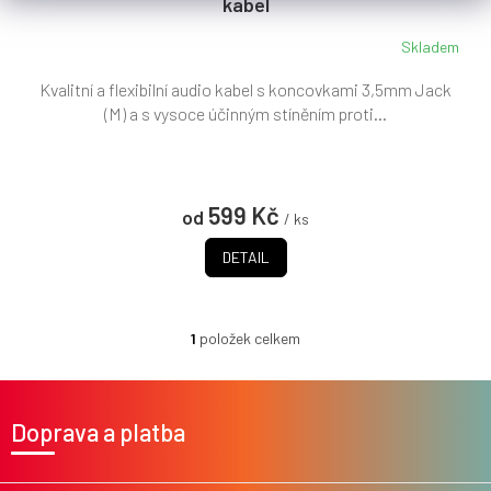
kabel
A
Skladem
Kvalitní a flexibilní audio kabel s koncovkami 3,5mm Jack
(M) a s vysoce účinným stíněním proti...
599 Kč
od
/ ks
DETAIL
1
položek celkem
O
v
l
Z
á
á
Doprava a platba
d
p
a
a
c
t