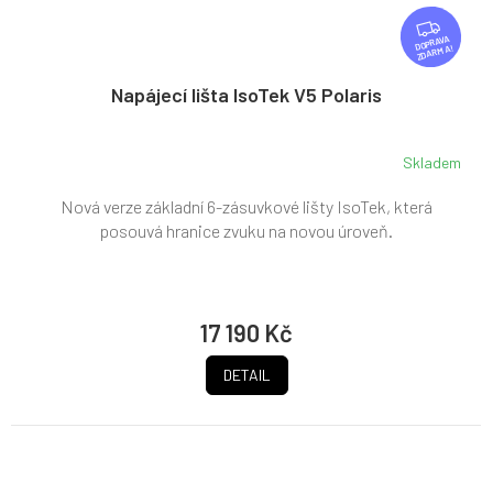
Z
D
ZDARMA
A
R
Napájecí lišta IsoTek V5 Polaris
M
A
Skladem
Nová verze základní 6-zásuvkové lišty IsoTek, která
posouvá hranice zvuku na novou úroveň.
17 190 Kč
DETAIL