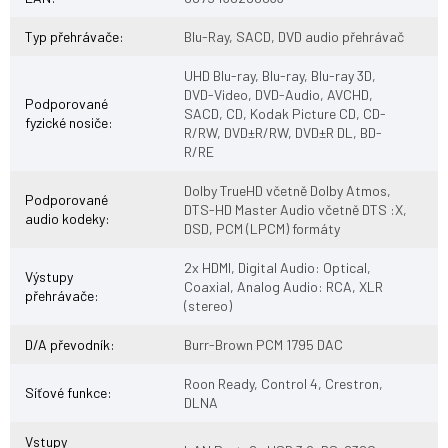
Typ přehrávače
:
Blu-Ray, SACD, DVD audio přehrávač
UHD Blu-ray, Blu-ray, Blu-ray 3D,
DVD-Video, DVD-Audio, AVCHD,
Podporované
SACD, CD, Kodak Picture CD, CD-
fyzické nosiče
:
R/RW, DVD±R/RW, DVD±R DL, BD-
R/RE
Dolby TrueHD včetně Dolby Atmos,
Podporované
DTS-HD Master Audio včetně DTS :X,
audio kodeky
:
DSD, PCM (LPCM) formáty
2x HDMI, Digital Audio: Optical,
Výstupy
Coaxial, Analog Audio: RCA, XLR
přehrávače
:
(stereo)
D/A převodník
:
Burr-Brown PCM 1795 DAC
Roon Ready, Control 4, Crestron,
Síťové funkce
:
DLNA
Vstupy