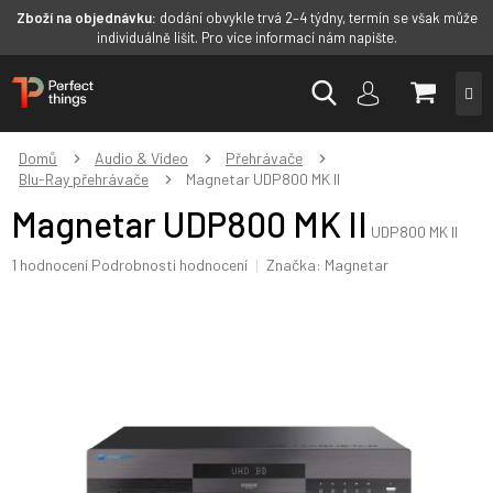
Zboží na objednávku:
dodání obvykle trvá 2–4 týdny, termín se však může
individuálně lišit. Pro více informací nám napište.
Přejít
NÁKUP
na
obsah
KOŠÍK
Domů
Audio & Video
Přehrávače
Blu-Ray přehrávače
Magnetar UDP800 MK II
Magnetar UDP800 MK II
UDP800 MK II
Průměrné
1 hodnocení
Podrobnosti hodnocení
Značka:
Magnetar
hodnocení
produktu
je
5,0
z
5
hvězdiček.