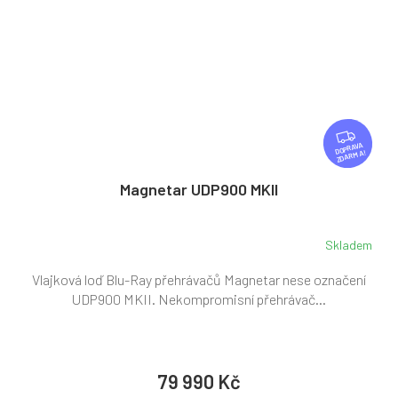
Z
D
ZDARMA
A
R
Magnetar UDP900 MKII
M
A
Skladem
Vlajková loď Blu-Ray přehrávačů Magnetar nese označení
UDP900 MKII. Nekompromisní přehrávač...
79 990 Kč