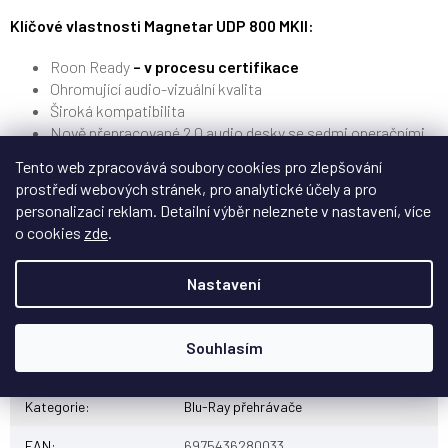
Klíčové vlastnosti Magnetar UDP 800 MKII:
Roon Ready
– v procesu certifikace
Ohromující audio-vizuální kvalita
Široká kompatibilita
Nově přepracované 2.0 audio desky se sedmi operačními
zesilovači OPA1602
Tento web zpracovává soubory cookies pro zlepšování
Retiming TMDS na HDMI audio portu
prostředí webových stránek, pro analytické účely a pro
Vylepšený USB 3.0 systém s odděleným napájením
personalizaci reklam. Detailní výběr neleznete v nastavení, více
Vylepšená měděná kabeláž a konektory Amphenol/JST
o cookies
zde
.
Podpora
Control4, Crestron
Oficiální stránky Magnetar UDP800 MKII
Nastavení
Souhlasím
Doplňkové parametry
Kategorie
:
Blu-Ray přehrávače
EAN
:
6975436280033