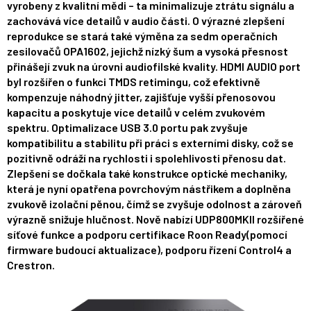
vyrobeny z kvalitní mědi – ta minimalizuje ztrátu signálu a
zachovává více detailů v audio části. O výrazné zlepšení
reprodukce se stará také výměna za sedm operačních
zesilovačů OPA1602, jejichž nízký šum a vysoká přesnost
přinášejí zvuk na úrovni audiofilské kvality. HDMI AUDIO port
byl rozšířen o funkci TMDS retimingu, což efektivně
kompenzuje náhodný jitter, zajišťuje vyšší přenosovou
kapacitu a poskytuje více detailů v celém zvukovém
spektru. Optimalizace USB 3.0 portu pak zvyšuje
kompatibilitu a stabilitu při práci s externími disky, což se
pozitivně odráží na rychlosti i spolehlivosti přenosu dat.
Zlepšení se dočkala také konstrukce optické mechaniky,
která je nyní opatřena povrchovým nástřikem a doplněna
zvukově izolační pěnou, čímž se zvyšuje odolnost a zároveň
výrazně snižuje hlučnost. Nově nabízí UDP800MKII rozšířené
síťové funkce a podporu certifikace Roon Ready(pomocí
firmware budoucí aktualizace), podporu
řízení
Control4 a
Crestron.