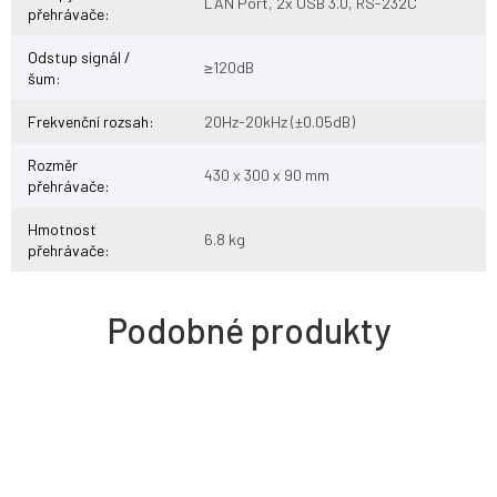
LAN Port, 2x USB 3.0, RS-232C
přehrávače
:
Odstup signál /
≥120dB
šum
:
Frekvenční rozsah
:
20Hz-20kHz (±0.05dB)
Rozměr
430 x 300 x 90 mm
přehrávače
:
Hmotnost
6.8 kg
přehrávače
: