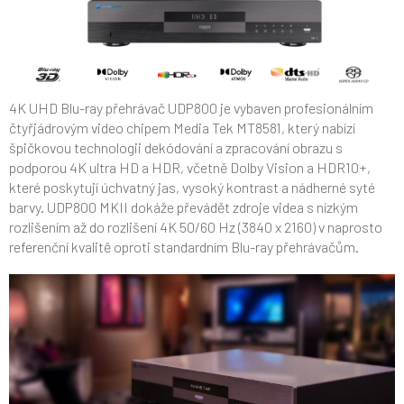
4K UHD Blu-ray přehrávač UDP800 je vybaven profesionálním
čtyřjádrovým video chipem Media Tek MT8581, který nabízí
špičkovou technologii dekódování a zpracování obrazu s
podporou 4K ultra HD a HDR, včetně Dolby Vision a HDR10+,
které poskytují úchvatný jas, vysoký kontrast a nádherné syté
barvy. UDP800 MKII dokáže převádět zdroje videa s nízkým
rozlišením až do rozlišení 4K 50/60 Hz (3840 x 2160) v naprosto
referenční kvalitě oproti standardním Blu-ray přehrávačům.