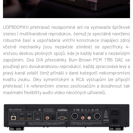
UDP800MKII přehrávač nezapomíná ani na vyznavače špičkové
stereo i multikanálové reprodukce, čemuž je speciálně navrženo
robustné šasi a uspořádaná vnitřní konstrukce (napájecí zdroj
včetně mechaniky jsou nezávisle stíněné) se specificky 4-
vrstvou deskou plošných spojů, kde je každý kanál s nezávislým
zapojením. Dva D/A převodníky Burr-Brown PCM 1795 DAC se
používají pro dvoukanálovou reprodukci, každý zpracovává levý a
pravý kanál zvlášť čímž přináší v dané kategorii nekompromisní
kvalitu zvuku. Díky symetrickým a RCA výstupům lze připojit
přehrávač i k referenčním stereo zesilovačům a dosáhnout tak
maximální flexibility audio video náročných uživatelů.