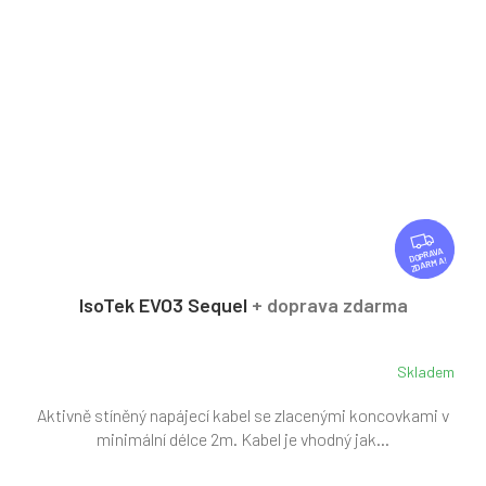
Z
D
ZDARMA
A
R
IsoTek EVO3 Sequel
+ doprava zdarma
M
A
Skladem
Aktivně stíněný napájecí kabel se zlacenými koncovkami v
minimální délce 2m. Kabel je vhodný jak...