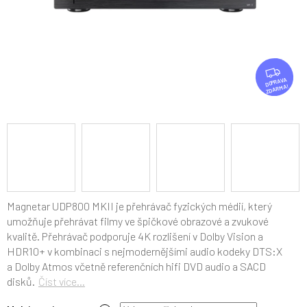
Z
D
ZDARMA
A
R
M
A
Magnetar UDP800 MKII je
přehrávač fyzických médií, který
umožňuje přehrávat filmy ve špičkové obrazové a zvukové
kvalitě. Přehrávač podporuje 4K rozlišení v Dolby Vision a
HDR10+ v kombinaci s nejmodernějšími audio kodeky DTS:X
a Dolby Atmos včetně referenčních hifi DVD audio a SACD
disků.
Číst více...