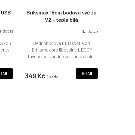
í USB
Briksmax 15cm bodová světla
V2 - teplá bílá
a dotaz
Na dotaz
covkou
Jednobodová LED světla od
nenty
Briksmax pro libovolné LEGO®
stavebnice, vhodné pro individuální...
TAIL
DETAIL
349 Kč
/ sada