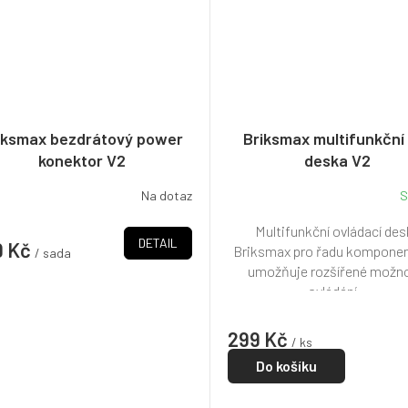
iksmax bezdrátový power
Briksmax multifunkční 
konektor V2
deska V2
Na dotaz
S
Multifunkční ovládací de
DETAIL
9 Kč
Briksmax pro řadu kompone
/ sada
umožňuje rozšířené možno
ovládání...
299 Kč
/ ks
Do košíku