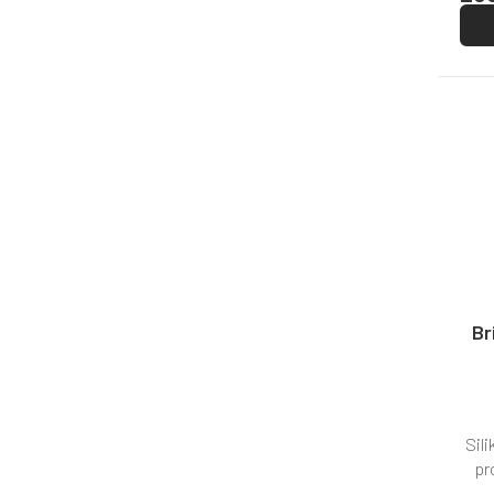
Br
Sil
pr