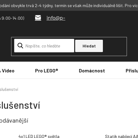
dání obvykle trvá 2–4 týdny, termín se však může individuálně lišit. Pro ví
info@p-
Hledat
& Video
Pro LEGO®
Domácnost
Přísl
slušenství
slušenství
odávanější
4x1 LED LEGO® světla
Statik nabíjecí A