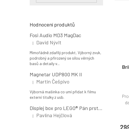
Hodnocení produktů
Fosi Audio MD3 MagDac
David Nývlt
|
Hodnocení produktu je 5 z 5 hvězdiček.
Mimořádně zdařilý produkt, Výborný zvuk,
podrobný a přirozený se sílou věrných
basů a detaily v...
Br
Magnetar UDP800 MK II
Martin Češpivo
|
Hodnocení produktu je 5 z 5 hvězdiček.
Výborná mašinka co umí přidat k filmu
Pro
externí titulky z usb.
d
Displej box pro LEGO® Pán prstenů: Kraj (10354)
Pavlína Hejčlová
|
Hodnocení produktu je 5 z 5 hvězdiček.
29