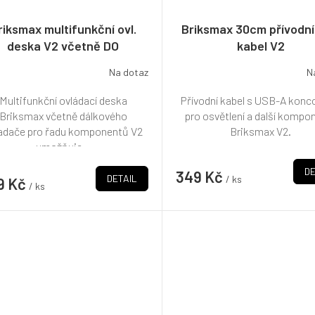
riksmax multifunkční ovl.
Briksmax 30cm přívodn
deska V2 včetně DO
kabel V2
Na dotaz
N
Multifunkční ovládací deska
Přívodní kabel s USB-A kon
Briksmax včetně dálkového
pro osvětlení a další kompo
adače pro řadu komponentů V2
Briksmax V2.
umožňuje...
DE
349 Kč
DETAIL
/ ks
9 Kč
/ ks