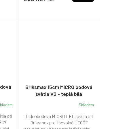
odová
Briksmax 15cm MICRO bodová
světla V2 - teplá bílá
kladem
Skladem
tla od
Jednobodová MICRO LED světla od
EGO®
Briksmax pro libovolné LEGO®
ální...
stavebnice, vhodné pro individuální...