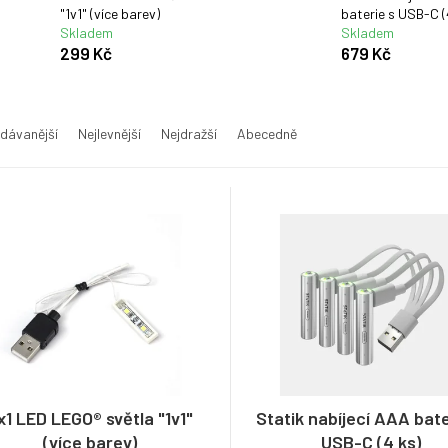
"1v1" (více barev)
baterie s USB-C (
Skladem
Skladem
299 Kč
679 Kč
dávanější
Nejlevnější
Nejdražší
Abecedně
x1 LED LEGO® světla "1v1"
Statik nabíjecí AAA bate
(více barev)
USB-C (4 ks)