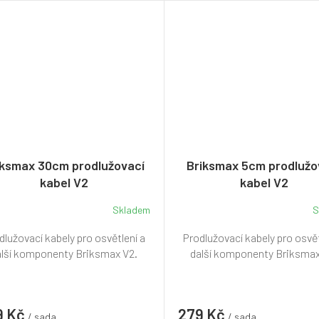
iksmax 30cm prodlužovací
Briksmax 5cm prodlužo
kabel V2
kabel V2
Skladem
S
dlužovací kabely pro osvětlení a
Prodlužovací kabely pro osvět
alší komponenty Briksmax V2.
další komponenty Briksmax
9 Kč
279 Kč
/ sada
/ sada