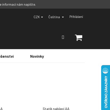
ce informací nám napište.
CZK
Čeština
Přihlášení
NÁKUPNÍ
KOŠÍK
ušenství
Novinky
AA
Statik nabíjecí AA