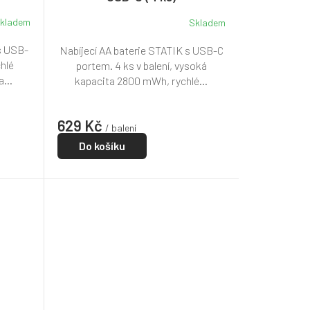
kladem
Skladem
s USB-
Nabíjecí AA baterie STATIK s USB-C
chlé
portem. 4 ks v balení, vysoká
...
kapacita 2800 mWh, rychlé...
629 Kč
/ balení
Do košíku