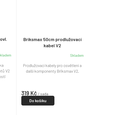
ovl.
Briksmax 50cm prodlužovací
kabel V2
kladem
Skladem
ska
Prodlužovací kabely pro osvětlení a
ntů V2
další komponenty Briksmax V2.
sti
319 Kč
/ sada
Do košíku