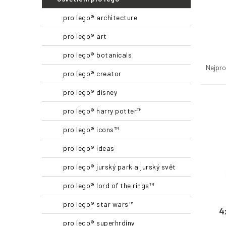
n
pro lego® architecture
n
í
pro lego® art
p
a
Ř
pro lego® botanicals
n
a
Nejpro
e
pro lego® creator
z
l
e
pro lego® disney
n
V
í
ý
pro lego® harry potter™
p
p
pro lego® icons™
r
i
o
s
pro lego® ideas
d
p
u
r
pro lego® jurský park a jurský svět
k
o
pro lego® lord of the rings™
t
d
ů
u
pro lego® star wars™
k
4
t
pro lego® superhrdiny