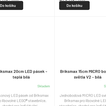
Do košíku
Do košíku
iksmax 20cm LED pásek -
Briksmax 15cm MICRO b
teplá bílá
světla V2 - bílá
Skladem
S
ikonový LED pásek od Briksmax
Jednobodová MICRO LED svě
o libovolné LEGO® stavebnice,
Briksmax pro libovolné L
vhodné pro individuální...
stavebnice, vhodné pro individu