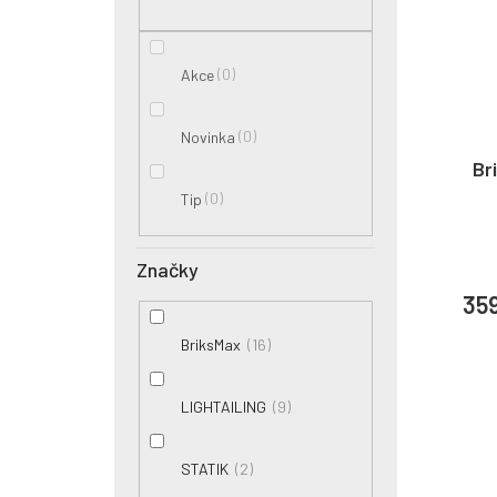
0
Akce
0
Novinka
Br
0
Tip
Značky
35
16
BriksMax
9
LIGHTAILING
2
STATIK