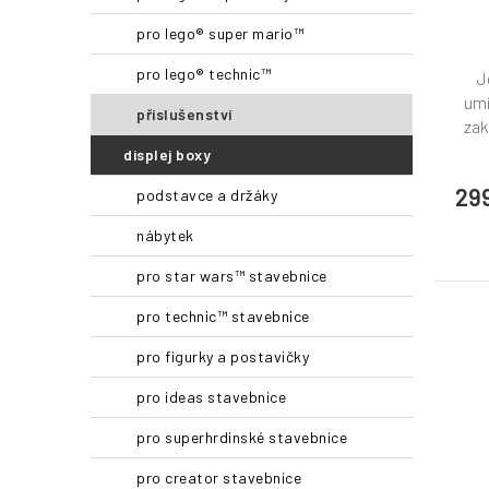
ů
pro lego® super mario™
pro lego® technic™
J
umí
příslušenství
zak
displej boxy
29
podstavce a držáky
nábytek
pro star wars™ stavebnice
pro technic™ stavebnice
pro figurky a postavičky
pro ideas stavebnice
pro superhrdinské stavebnice
pro creator stavebnice