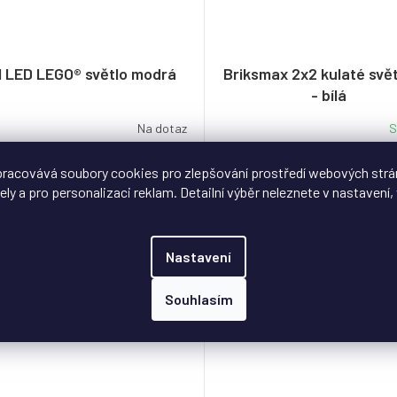
1 LED LEGO® světlo modrá
Briksmax 2x2 kulaté svě
- bílá
Na dotaz
S
a průhledná 1x1 LEGO® kostička
LED světlo od Briksmax 
racovává soubory cookies pro zlepšování prostředí webových strá
s LED světlem, které jsou
libovolné LEGO® stavebnice,
ely a pro personalizaci reklam. Detailní výběr neleznete v nastavení, 
zakončené USB.
pro individuální osvětlení bud
DETAIL
9 Kč
259 Kč
Nastavení
/ ks
/ ks
Do košíku
Souhlasím