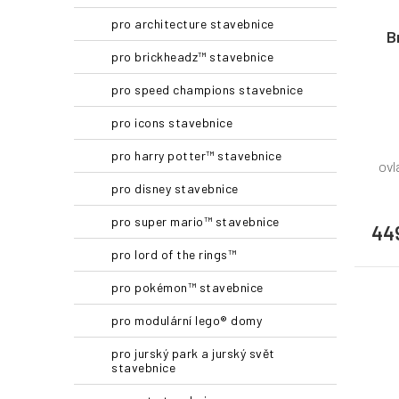
pro architecture stavebnice
B
pro brickheadz™ stavebnice
pro speed champions stavebnice
pro icons stavebnice
pro harry potter™ stavebnice
ovl
pro disney stavebnice
pro super mario™ stavebnice
44
pro lord of the rings™
pro pokémon™ stavebnice
pro modulární lego® domy
pro jurský park a jurský svět
stavebnice