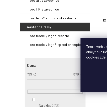
pro art stavebnice
pro f1® stavebnice
pro lego® editions stavebnice
1x
nástěnné rámy
pro modely lego® technic
Jedn
pro modely lego® speed champions
Tento web zp
analytické úč
cookies
zde
.
Cena
25
199
Kč
679
Kč
12
Na skladě