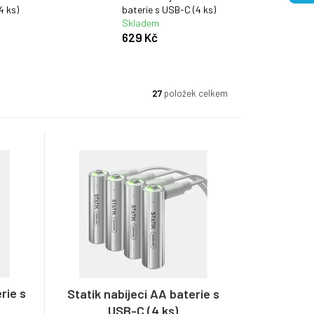
4 ks)
baterie s USB-C (4 ks)
Skladem
629 Kč
27
položek celkem
rie s
Statik nabíjecí AA baterie s
USB-C (4 ks)