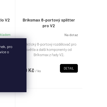
tlo V2
Briksmax 8-portový splitter
pro V2
kladem
Na dotaz
pro
Praktický 8-portový rozdělovač pro
nek, pro
 vhodné
světla a další komponenty od
více o
ov,...
Briksmax z řady V2.
DETAIL
319 Kč
/ ks