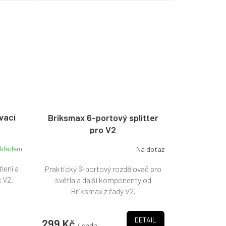
vací
Briksmax 6-portový splitter
pro V2
kladem
Na dotaz
lení a
Praktický 6-portový rozdělovač pro
 V2.
světla a další komponenty od
Briksmax z řady V2.
DETAIL
299 Kč
/ sada