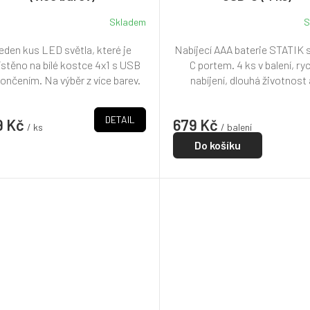
Skladem
S
eden kus LED světla, které je
Nabíjecí AAA baterie STATIK 
stěno na bílé kostce 4x1 s USB
C portem. 4 ks v balení, ry
ončením. Na výběr z více barev.
nabíjení, dlouhá životnost a
DETAIL
9 Kč
679 Kč
/ ks
/ balení
Do košíku