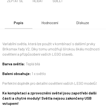
ZEPTAT SE
HLÍDAT
SDÍLET
Popis
Hodnocení
Diskuze
Variabilní světla, která lze použít v kombinaci s dalšími prvky
Briksmax řady V2. Díky tomu umožňují širokou škálu možností
osvětlení a přizpůsobení vašich LEGO staveb.
Barva světla:
Teplá bílá
Balení obsahuje:
1 x světlo
Perfektní doplněk pro detailní osvětlení vašich LEGO modelů!
Ke kompletaci a zprovoznění světel jsou zapotřebí další
části a chytré moduly! Světla nejsou zakončeny USB
vstupem!