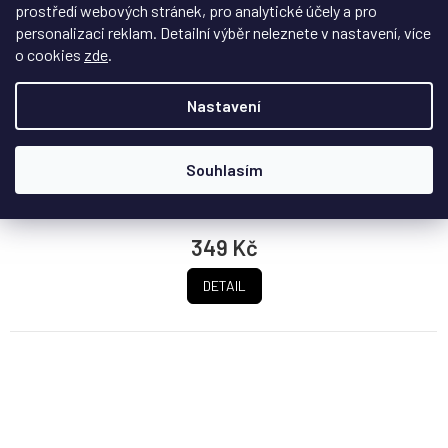
prostředí webových stránek, pro analytické účely a pro
Briksmax 15cm bodová světla V2 - teplá bílá
personalizaci reklam. Detailní výběr neleznete v nastavení, více
o cookies
zde
.
Na dotaz
Nastavení
Jednobodová LED světla od Briksmax pro libovolné LEGO®
stavebnice, vhodné pro individuální...
Souhlasím
349 Kč
DETAIL