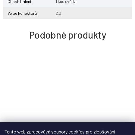
Obsah balení
:
1 kus světla
Verze konektorů
:
2.0
Tento web zpracovává soubory cookies pro zlepšování