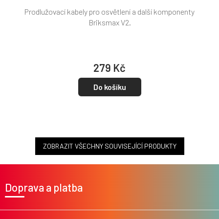
Prodlužovací kabely pro osvětlení a další komponenty
Briksmax V2.
279 Kč
Do košíku
ZOBRAZIT VŠECHNY SOUVISEJÍCÍ PRODUKTY
Z
á
Doprava a platba
p
a
t