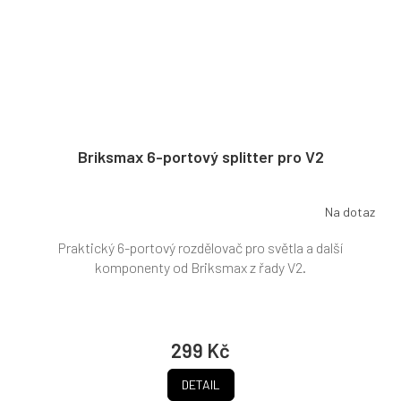
Briksmax 6-portový splitter pro V2
Na dotaz
Praktický 6-portový rozdělovač pro světla a další
komponenty od Briksmax z řady V2.
299 Kč
DETAIL