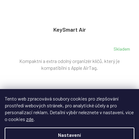
KeySmart Air
Skladem
Kompaktní a extra odolný organizér klíčů, který je
kompatibilní s Apple AirTag.
999 Kč
/ ks
Tento web zpracovává soubory cookies pro zlepšování
prostředí webových stránek, pro analytické účely a pro
Do košíku
personalizaci reklam. Detailní výběr neleznete v nastavení, více
o cookies
zde
.
Nastavení