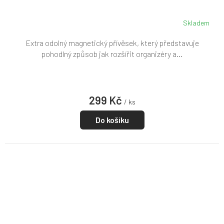
Skladem
Extra odolný magnetický přívěsek, který představuje
pohodlný způsob jak rozšířit organizéry a...
299 Kč
/ ks
Do košíku