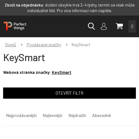
Zboží na objednávku:
dodání obvykle trvá 2–4 týdny, termín se však může
individuálně lišit. Pro více informací nám napište.
Přejít
NÁKUP
na
obsah
KOŠÍK
Domů
Prodávané značky
KeySmart
KeySmart
Webová stránka značky:
KeySmart
OTEVŘÍT FILTR
Ř
a
Nejprodávanější
Nejlevnější
Nejdražší
Abecedně
z
e
n
V