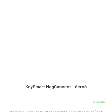
KeySmart MagConnect - černá
Skladem
Magnetický přívěsek, který představuje pohodlný způsob