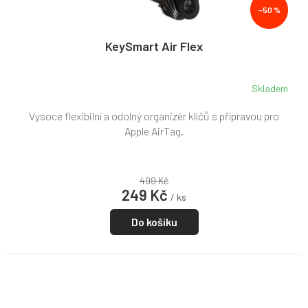
–50 %
KeySmart Air Flex
Skladem
Průměrné
hodnocení
Vysoce flexibilní a odolný organizér klíčů s přípravou pro
produktu
je
Apple AirTag.
5,0
z
5
499 Kč
hvězdiček.
249 Kč
/ ks
Do košíku