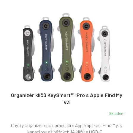
í
ý
p
p
r
i
o
s
d
p
u
r
k
o
t
d
ů
u
k
t
ů
Organizér klíčů KeySmart™ iPro s Apple Find My
V3
Skladem
Průměrné
hodnocení
Chytrý organizér spolupracující s Apple aplikací Find My, s
produktu
je
kapacitou až běžných 14 klíčů a USB-C...