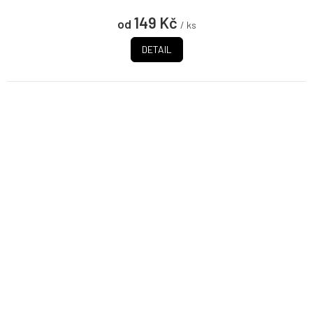
149 Kč
od
/ ks
DETAIL