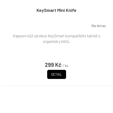
KeySmart Mini Knife
Na dotaz
Kapesní nůž výrobce KeySmart kompatibilní taktéž s
organizéry klíčů.
299 Kč
/ ks
DETAIL