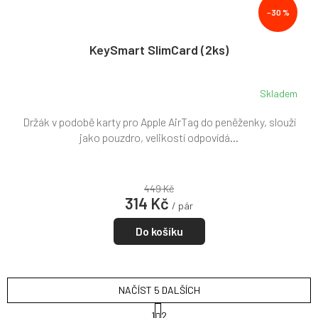
–30 %
KeySmart SlimCard (2ks)
Skladem
Držák v podobě karty pro Apple AirTag do peněženky, slouží
jako pouzdro, velikostí odpovídá...
449 Kč
314 Kč
/ pár
Do košíku
NAČÍST 5 DALŠÍCH
S
1
2