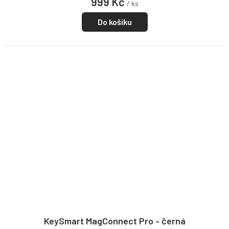
999 Kč
/ ks
Do košíku
KeySmart MagConnect Pro - černá