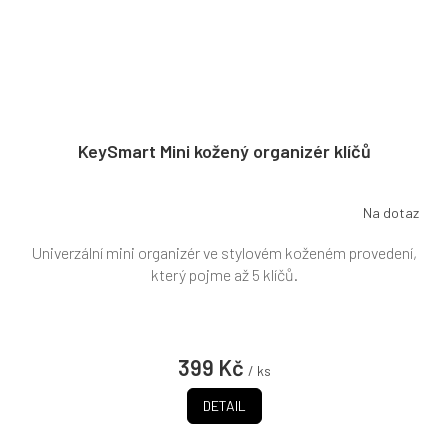
KeySmart Mini kožený organizér klíčů
Na dotaz
Univerzální mini organizér ve stylovém koženém provedení,
který pojme až 5 klíčů.
399 Kč
/ ks
DETAIL