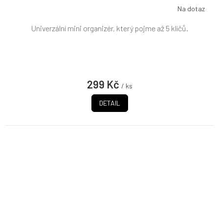
Na dotaz
Univerzální mini organizér, který pojme až 5 klíčů.
299 Kč
/ ks
DETAIL