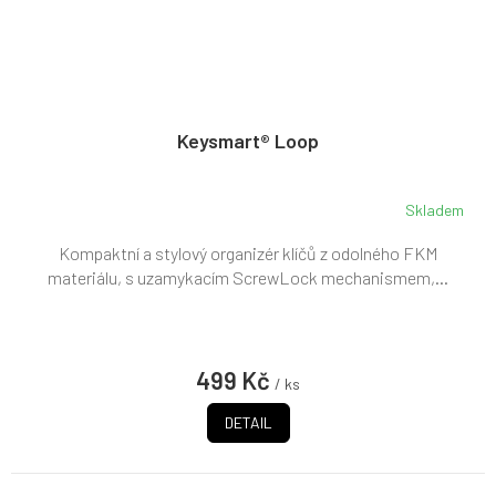
Keysmart® Loop
Skladem
Kompaktní a stylový organizér klíčů z odolného FKM
materiálu, s uzamykacím ScrewLock mechanismem,...
499 Kč
/ ks
DETAIL