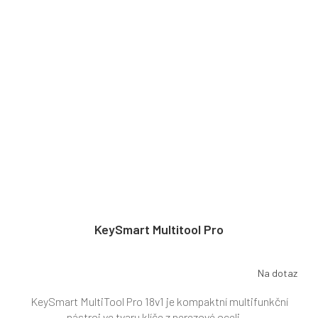
KeySmart Multitool Pro
Na dotaz
KeySmart MultiTool Pro 18v1 je kompaktní multifunkční
nástroj ve tvaru klíče z nerezové oceli....