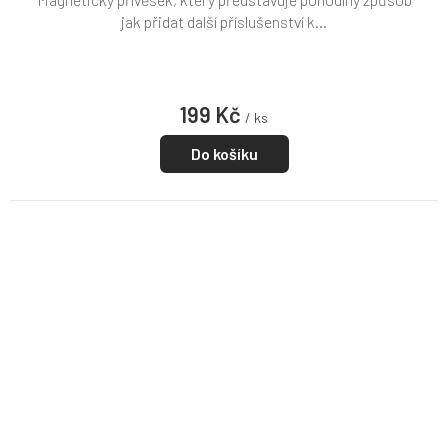
jak přidat další příslušenství k...
199 Kč
/ ks
Do košíku