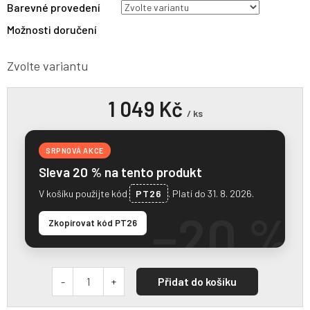
Barevné provedení
Možnosti doručení
Zvolte variantu
1 049 Kč
/ ks
SRPNOVÁ AKCE
Sleva 20 % na tento produkt
V košíku použijte kód
PT26
. Platí do 31. 8. 2026.
−20 %
Zkopírovat kód PT26
Přidat do košíku