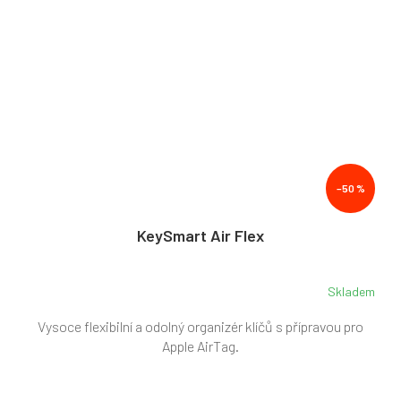
–50 %
KeySmart Air Flex
Skladem
Průměrné
hodnocení
Vysoce flexibilní a odolný organizér klíčů s přípravou pro
produktu
je
Apple AirTag.
5,0
z
5