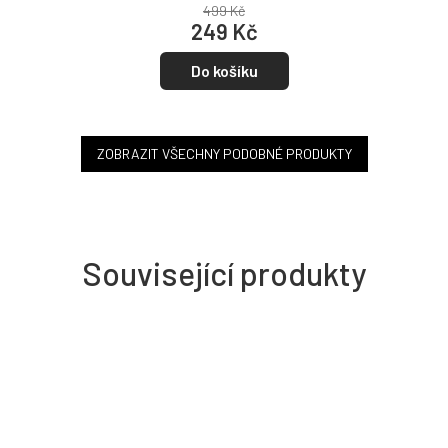
499 Kč
hvězdiček.
249 Kč
Do košíku
ZOBRAZIT VŠECHNY PODOBNÉ PRODUKTY
Související produkty