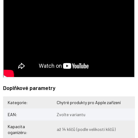
Doplňkové parametry
Kategorie
:
Chytré produkty pro Apple zařízení
EAN
:
Zvolte variantu
Kapacita
až 14 klíčů (podle velikosti klíčů)
oganizéru
: