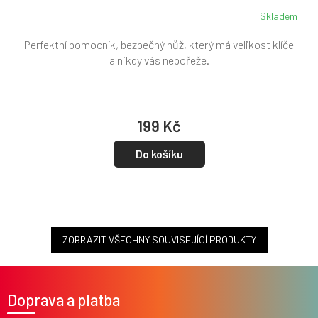
Skladem
Perfektní pomocník, bezpečný nůž, který má velikost klíče
a nikdy vás nepořeže.
199 Kč
Do košíku
ZOBRAZIT VŠECHNY SOUVISEJÍCÍ PRODUKTY
Z
á
Doprava a platba
p