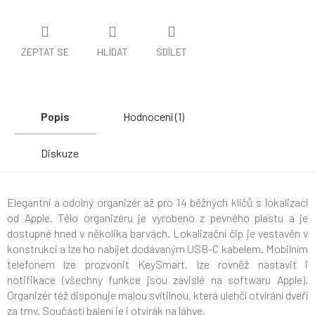
ZEPTAT SE
HLÍDAT
SDÍLET
Popis
Hodnocení (1)
Diskuze
Elegantní a odolný organizér až pro 14 běžných klíčů s lokalizací
od Apple. Tělo organizéru je vyrobeno z pevného plastu a je
dostupné hned v několika barvách. Lokalizační čip je vestavěn v
konstrukci a lze ho nabíjet dodávaným USB-C kabelem. Mobilním
telefonem lze prozvonit KeySmart, lze rovněž nastavit i
notifikace (všechny funkce jsou závislé na softwaru Apple).
Organizér též disponuje malou svítilnou, která ulehčí otvírání dveří
za tmy. Součástí balení je i otvírák na láhve.