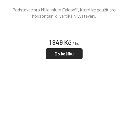
Podstavec pro Millennium Falcon™, který lze použít pro
horizontální či vertikální vystavení.
1 849 Kč
/ ks
Do košíku