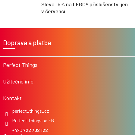
Sleva 15% na LEGO® příslušenství jen
v červenci
Z
á
Doprava a platba
p
a
t
í
Perfect Things
Užitečné info
Kontakt
perfect_things_cz
Perfect Things na FB
722 702 122