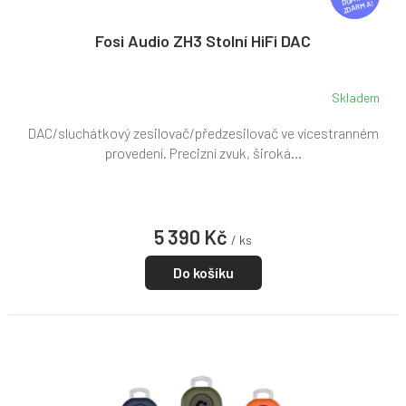
ZDARMA
A
R
Fosi Audio ZH3 Stolní HiFi DAC
M
A
Skladem
DAC/sluchátkový zesilovač/předzesilovač ve vícestranném
provedení. Precizní zvuk, široká...
5 390 Kč
/ ks
Do košíku