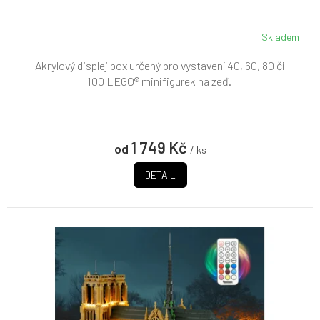
Skladem
Průměrné
hodnocení
Akrylový displej box určený pro vystavení 40, 60, 80 či
produktu
je
100 LEGO® minifigurek na zeď.
5,0
z
5
hvězdiček.
1 749 Kč
od
/ ks
DETAIL