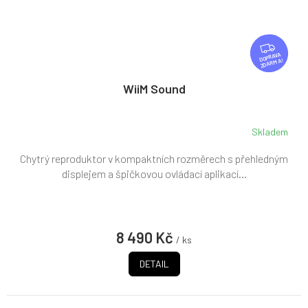
Z
D
ZDARMA
A
R
WiiM Sound
M
A
Skladem
Chytrý reproduktor v kompaktních rozměrech s přehledným
displejem a špičkovou ovládací aplikací...
8 490 Kč
/ ks
DETAIL