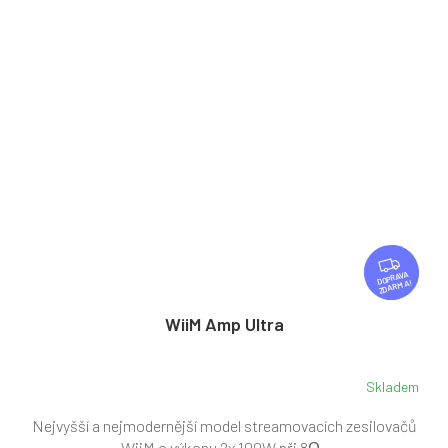
Z
D
ZDARMA
A
R
WiiM Amp Ultra
M
A
Skladem
Průměrné
hodnocení
Nejvyšší a nejmodernější model streamovacích zesilovačů
produktu
je
WiiM o výkonu 2x 100W při 8Ω.