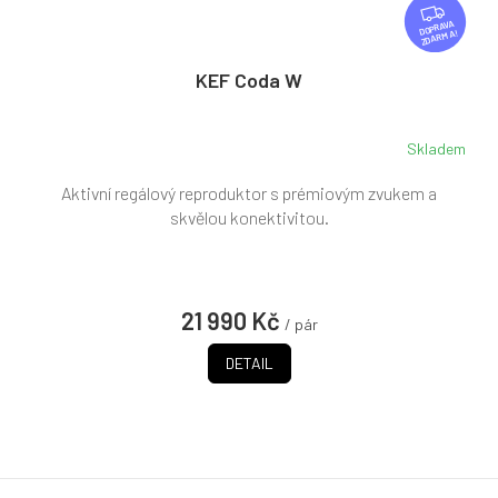
Z
D
ZDARMA
A
R
KEF Coda W
M
A
Skladem
Aktivní regálový reproduktor s prémiovým zvukem a
skvělou konektivitou.
21 990 Kč
/ pár
DETAIL