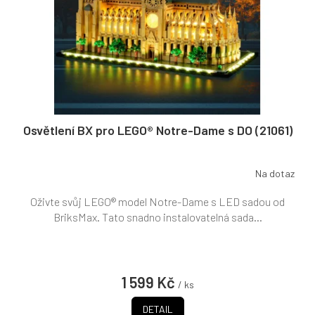
Osvětlení BX pro LEGO® Notre-Dame s DO (21061)
Na dotaz
Oživte svůj LEGO® model Notre-Dame s LED sadou od
BriksMax. Tato snadno instalovatelná sada...
1 599 Kč
/ ks
DETAIL