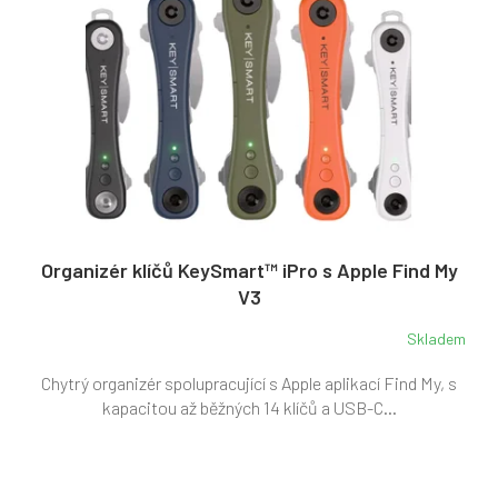
Organizér klíčů KeySmart™ iPro s Apple Find My
V3
Skladem
Průměrné
hodnocení
Chytrý organizér spolupracující s Apple aplikací Find My, s
produktu
je
kapacitou až běžných 14 klíčů a USB-C...
4,0
z
5
hvězdiček.