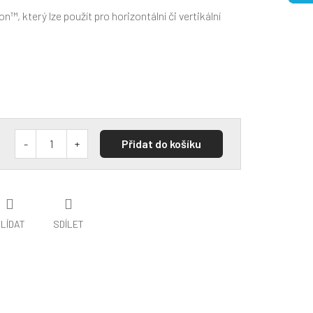
™, který lze použít pro horizontální či vertikální
Přidat do košíku
LÍDAT
SDÍLET