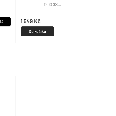
1200 GS...
1 549 Kč
TAIL
Do košíku