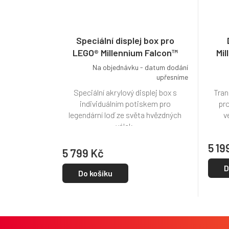
Speciální displej box pro
LEGO® Millennium Falcon™
Mil
(75192)
Na objednávku - datum dodání
upřesníme
Speciální akrylový displej box s
Tran
individuálním potiskem pro
pro
legendární loď ze světa hvězdných
v
válek.
5 19
5 799 Kč
D
Do košíku
Z