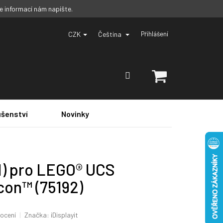
ce informací nám napište.
CZK
Čeština
Přihlášení
NÁKUPNÍ
KOŠÍK
ušenství
Novinky
1) pro LEGO® UCS
con™ (75192)
ocení
Značka:
iDisplayit