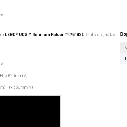
ze
Do
pro
LEGO® UCS Millennium Falcon™ (75192)
. Tento stojan lze
K
T
V)
m(H) x 620mm(V)
0mm(H) x 330mm(V)