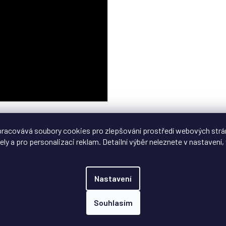
racovává soubory cookies pro zlepšování prostředí webových strá
terá je zde umístěna z důvodu ochrany transparentního
ely a pro personalizaci reklam. Detailní výběr neleznete v nastavení, 
!
Nastavení
Souhlasím