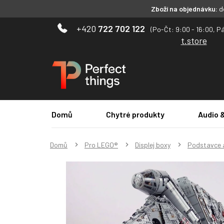
Zboží na objednávku:
do
Přejít
722 702 122
na
t.store
obsah
Domů
Chytré produkty
Audio 
Domů
Pro LEGO®
Displej boxy
Podstavce 