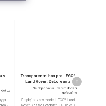
u v
Transparentní box pro LEGO®
Další
Land Rover, DeLorean a
produkt
motorky
Na objednávku - datum dodání
 dotaz
upřesníme
ný pro
Displej box pro model LEGO® Land
ida v
Rover Classic Defender 90, BMW R