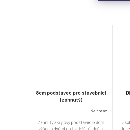
8cm podstavec pro stavebnici
D
(zahnutý)
Na dotaz
Zahnutý akrylový podstavec o 8cm
Displ
výšce s dvěmi druhy držáků ideální
lege