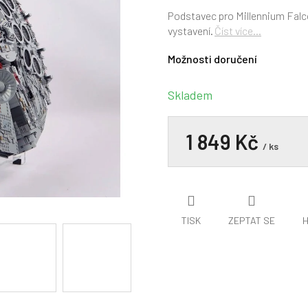
hodnocení
produktu
Podstavec pro Millennium Falcon
je
vystavení.
Číst více...
0,0
z
Možnosti doručení
5
hvězdiček.
Skladem
1 849 Kč
/ ks
TISK
ZEPTAT SE
H