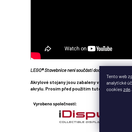
LEGO® Stavebnice není součástí dodávky.
Tento web zp
Akrylové stojany jsou zabaleny v modré fólii, k
analytické úč
akrylu. Prosím před použitím tuto fólii odstraňte
cookies
zde
.