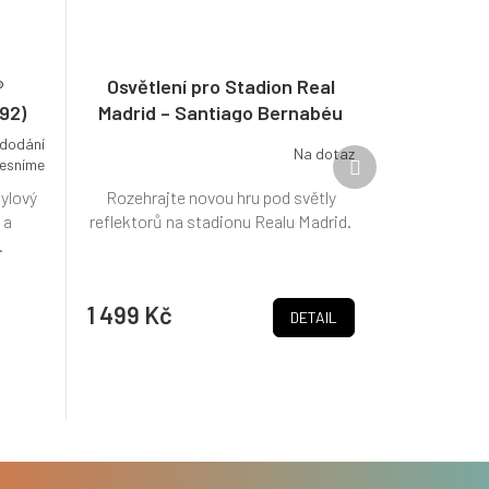
®
Osvětlení pro Stadion Real
92)
Madrid – Santiago Bernabéu
10299
 dodání
Na dotaz
Další
esníme
produkt
rylový
Rozehrajte novou hru pod světly
 a
reflektorů na stadionu Realu Madrid.
.
1 499 Kč
DETAIL