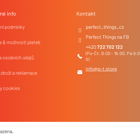
né info
Kontakt
ní podmínky
perfect_things_cz
Perfect Things na FB
 & možnosti plateb
722 702 122
a osobních údajů
info
@
p-t.store
 zboží a reklamace
y cookies
razena.
Upravit nastavení cookies