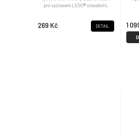
pro vystavení LEGO® stavebnic.
1 09
269 Kč
DETAIL
D