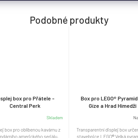
isplej box pro Přátele -
Box pro LEGO® Pyramid
Central Perk
Gíze a Hrad Himedži
Skladem
Na
Průměrné
hodnocení
ej box pro oblíbenou kavárnu z
Transparentní displej box urče
produktu
je
ndárního amerického seriálu.
stavebnice LEGO® Velká pyram