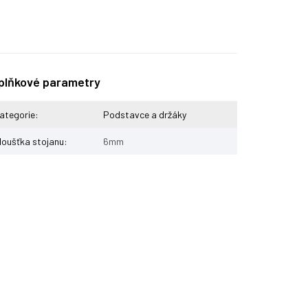
plňkové parametry
ategorie
:
Podstavce a držáky
loušťka stojanu
:
6mm