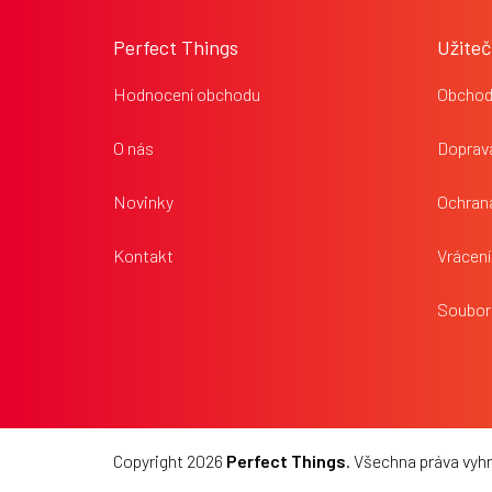
á
p
Perfect Things
Užiteč
a
t
Hodnocení obchodu
Obchod
í
O nás
Doprava
Novinky
Ochran
Kontakt
Vrácení
Soubor
Copyright 2026
Perfect Things
. Všechna práva vyh