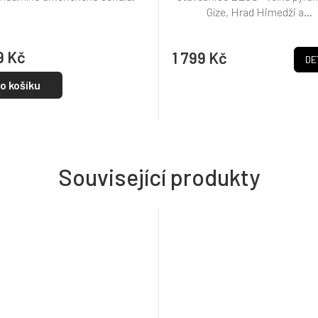
5,0
Gíze, Hrad Himedži a...
z
5
hvězdiček.
9 Kč
1 799 Kč
DE
o košíku
Související produkty