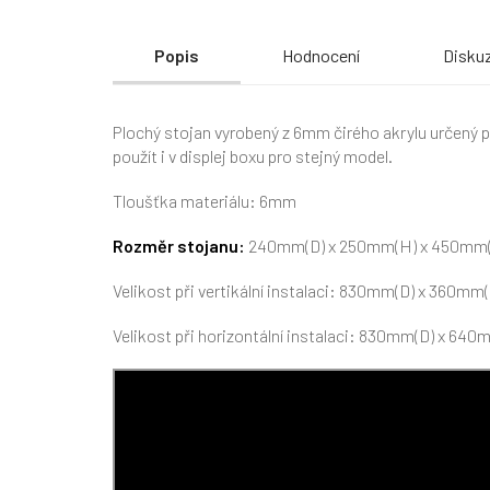
Popis
Hodnocení
Disku
Plochý stojan vyrobený z 6mm čirého akrylu určený 
použít i v displej boxu pro stejný model.
Tloušťka materiálu: 6mm
Rozměr stojanu:
240mm(D) x 250mm(H) x 450mm(
Velikost při vertikální instalaci: 830mm(D) x 360m
Velikost při horizontální instalaci: 830mm(D) x 64