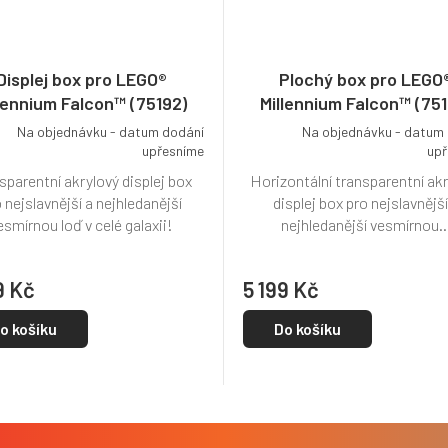
Displej box pro LEGO®
Plochý box pro LEGO
lennium Falcon™ (75192)
Millennium Falcon™ (751
Na objednávku - datum dodání
Na objednávku - datum
upřesníme
upř
sparentní akrylový displej box
Horizontální transparentní ak
 nejslavnější a nejhledanější
displej box pro nejslavnější
esmírnou loď v celé galaxii!
nejhledanější vesmírnou..
9 Kč
5 199 Kč
o košíku
Do košíku