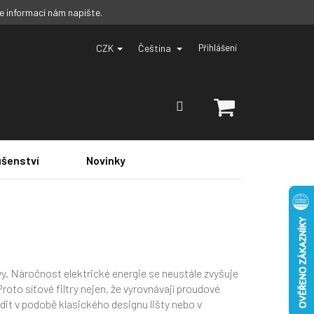
ce informací nám napište.
CZK
Čeština
Přihlášení
NÁKUPNÍ
KOŠÍK
ušenství
Novinky
vy. Náročnost elektrické energie se neustále zvyšuje
to síťové filtry nejen, že vyrovnávají proudové
ořídit v podobě klasického designu lišty nebo v