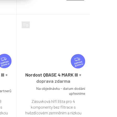
Tip
Z
Z
D
D
ZDARMA
ZDARMA
A
A
R
R
III
+
Nordost QBASE 4 MARK III
+
M
M
doprava zdarma
A
A
Na objednávku - datum dodání
artnerů
upřesníme
8
Zásuvková hifi lišta pro 4
 s
komponenty bez filtrace s
ízkou
hvězdicovém zemněním a nízkou