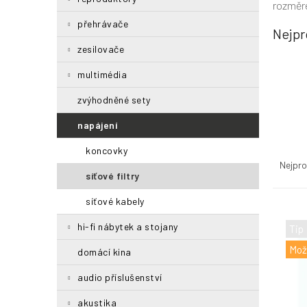
rozměre
n
přehrávače
n
Nejpr
í
zesilovače
p
a
multimédia
n
e
zvýhodněné sety
l
napájení
Ř
koncovky
a
Nejpro
síťové filtry
z
e
síťové kabely
n
V
í
ý
hi-fi nábytek a stojany
Tip
p
p
Mož
r
i
domácí kina
o
s
audio příslušenství
d
p
u
r
akustika