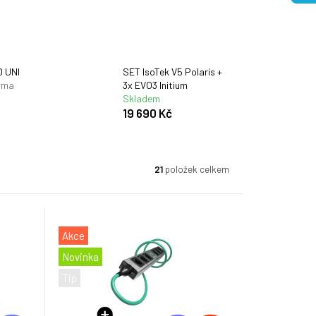
O UNI
SET IsoTek V5 Polaris +
rma
3x EVO3 Initium
Skladem
19 690 Kč
21
položek celkem
Akce
Novinka
Tip