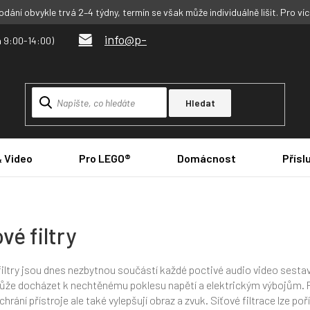
dání obvykle trvá 2–4 týdny, termín se však může individuálně lišit. Pro ví
info@p-
Hledat
& Video
Pro LEGO®
Domácnost
Přísl
vé filtry
filtry jsou dnes nezbytnou součástí každé poctivé audio video sesta
ůže docházet k nechtěnému poklesu napětí a elektrickým výbojům. Pro
chrání přístroje ale také vylepšují obraz a zvuk. Síťové filtrace lze p