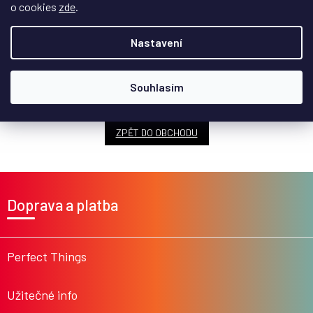
o cookies
zde
.
Nastavení
Můžete se ale podívat na ostatní kategorie.
Souhlasím
ZPĚT DO OBCHODU
Z
á
Doprava a platba
p
a
t
í
Perfect Things
Užitečné info