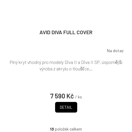
AVID DIVA FULL COVER
Na dotaz
Plný kryt vhodný pro modely Diva II a Diva II SP, úspornější
výroba z akrylu o tloušťce...
7 590 Kč
/ ks
DETAIL
13
položek celkem
O