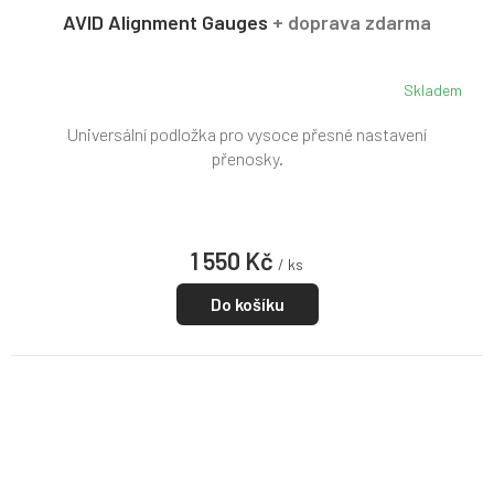
R
AVID Alignment Gauges
+ doprava zdarma
M
A
Skladem
Universální podložka pro vysoce přesné nastavení
přenosky.
1 550 Kč
/ ks
Do košíku