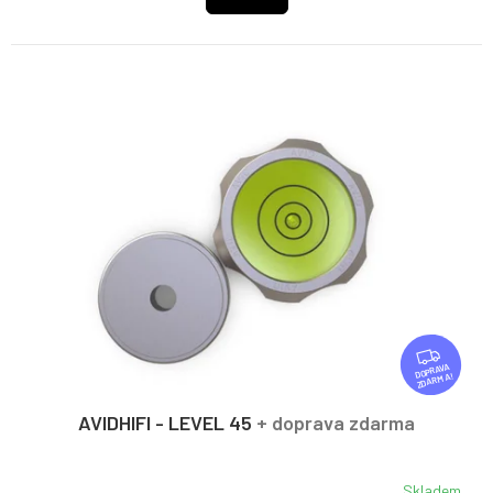
Z
D
ZDARMA
A
R
AVIDHIFI - LEVEL 45
+ doprava zdarma
M
A
Skladem