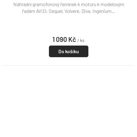
Náhradní gramofonový řemínek k motoru k modelovým
řadám AVID: Sequel, Volvere, Diva, Ingenium...
1 090 Kč
/ ks
Do košíku