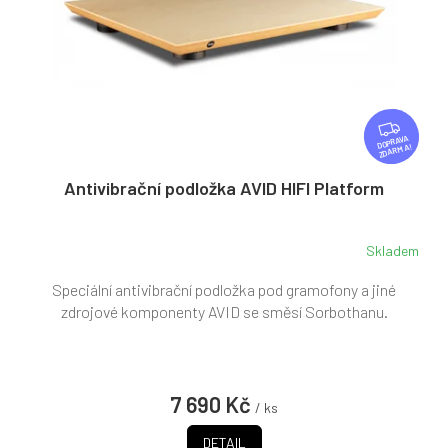
Z
D
ZDARMA
A
R
Antivibrační podložka AVID HIFI Platform
M
A
Skladem
Speciální antivibrační podložka pod gramofony a jiné
zdrojové komponenty AVID se směsí Sorbothanu.
7 690 Kč
/ ks
DETAIL