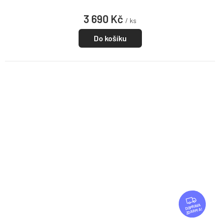
3 690 Kč
/ ks
Do košíku
Z
D
ZDARMA
A