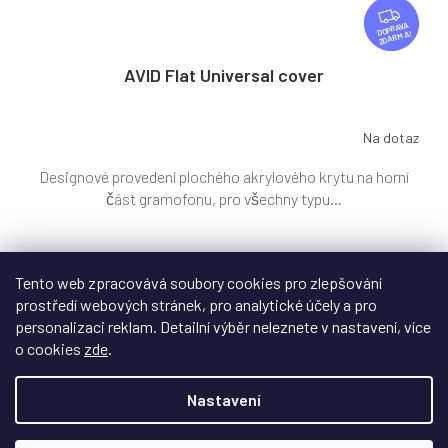
Z
D
ZDARMA
A
R
AVID Flat Universal cover
M
A
Na dotaz
Designové provedení plochého akrylového krytu na horní
část gramofonu, pro všechny typu...
Tento web zpracovává soubory cookies pro zlepšování
4 390 Kč
/ ks
prostředí webových stránek, pro analytické účely a pro
personalizaci reklam. Detailní výběr neleznete v nastavení, více
DETAIL
o cookies
zde
.
Nastavení