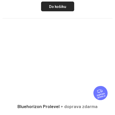
Do košíku
Z
D
ZDARMA
A
R
Bluehorizon Prolevel
+ doprava zdarma
M
A