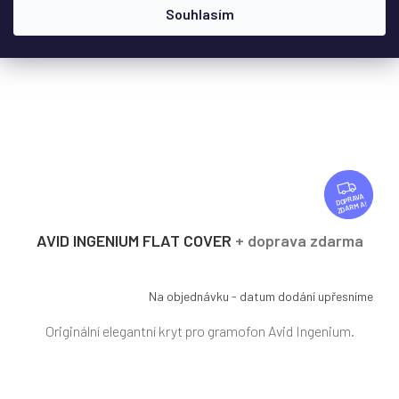
Souhlasím
Z
D
ZDARMA
A
R
AVID INGENIUM FLAT COVER
+ doprava zdarma
M
A
Na objednávku - datum dodání upřesníme
Originální elegantní kryt pro gramofon Avid Ingenium.