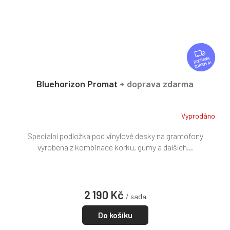
Z
D
ZDARMA
A
R
Bluehorizon Promat
+ doprava zdarma
M
A
Vyprodáno
Speciální podložka pod vinylové desky na gramofony
vyrobena z kombinace korku, gumy a dalších...
2 190 Kč
/ sada
Do košíku