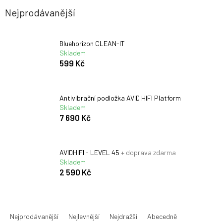
Nejprodávanější
Bluehorizon CLEAN-IT
Skladem
599 Kč
Antivibrační podložka AVID HIFI Platform
Skladem
7 690 Kč
AVIDHIFI - LEVEL 45
+ doprava zdarma
Skladem
2 590 Kč
Ř
a
Nejprodávanější
Nejlevnější
Nejdražší
Abecedně