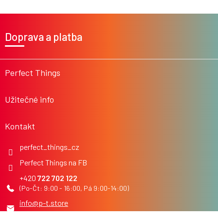
v
l
Z
á
á
Doprava a platba
d
p
a
a
c
t
í
í
Perfect Things
p
r
v
Užitečné info
k
y
v
Kontakt
ý
p
i
perfect_things_cz
s
Perfect Things na FB
u
722 702 122
info
@
p-t.store