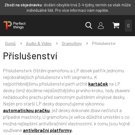
Zboží na objednávku:
dodání obvykle trvá 2–4 týdny, termín se však může
individuálně lišit. Pro více informací nám napište.
Přejít
NÁKUP
na
obsah
KOŠÍK
Domů
Audio & Video
Gramofony
Příslušenství
Příslušenství
Příslušenství k čištění gramofonu a LP desek patří k jednomu
nejobsáhlejších příslušenství v hifi segmentu. K
nejpotřebnějšímu příslušenství patří určitě
kartáček
na LP
desky čímž docílíme nejdůležitějšího prvního kroku, tedy zbavení
nežádoucího prachu před samotným puštěním vinylové desky.
Nejen pro starší LP desky doporučujeme výkonnou
automatickou pračku
, jež desky dokonale zbaví nečistot a
případné mastnoty. U gramofonu je velice důležité umístění s co
možná nejlepšími antivibračními vlastnostmi, k tomu jsou hojně
využívané
antivibrační platformy
.