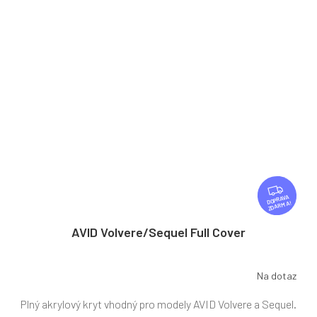
Z
D
ZDARMA
A
R
AVID Volvere/Sequel Full Cover
M
A
Na dotaz
Plný akrylový kryt vhodný pro modely AVID Volvere a Sequel.