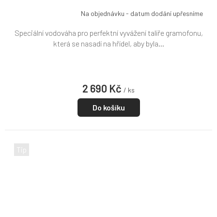
Na objednávku - datum dodání upřesníme
Speciální vodováha pro perfektní vyvážení talíře gramofonu,
která se nasadí na hřídel, aby byla...
2 690 Kč
/ ks
Do košíku
Tip