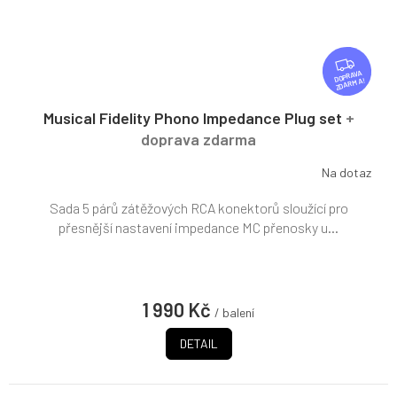
Z
D
ZDARMA
A
R
Musical Fidelity Phono Impedance Plug set
+
M
doprava zdarma
A
Na dotaz
Sada 5 párů zátěžových RCA konektorů sloužící pro
přesnější nastavení impedance MC přenosky u...
1 990 Kč
/ balení
DETAIL