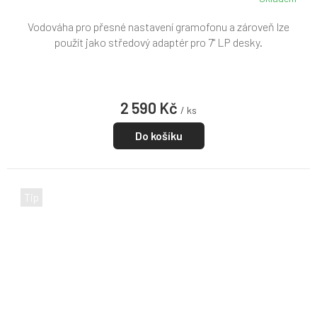
Vodováha pro přesné nastavení gramofonu a zároveň lze
použít jako středový adaptér pro 7" LP desky.
2 590 Kč
/ ks
Do košíku
Tip