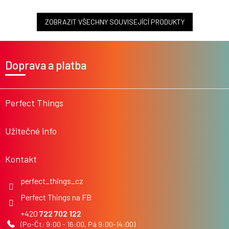
ZOBRAZIT VŠECHNY SOUVISEJÍCÍ PRODUKTY
Z
á
Doprava a platba
p
a
t
í
Perfect Things
Užitečné info
Kontakt
perfect_things_cz
Perfect Things na FB
722 702 122