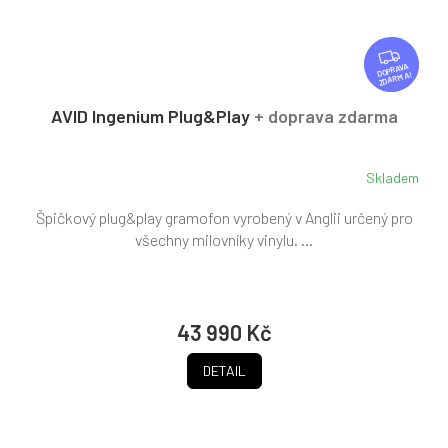
Z
D
ZDARMA
A
R
AVID Ingenium Plug&Play
+ doprava zdarma
M
A
Skladem
Špičkový plug&play gramofon vyrobený v Anglii určený pro
všechny milovníky vinylu. ...
43 990 Kč
DETAIL