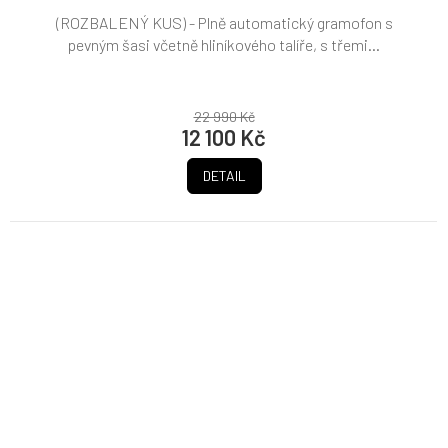
(ROZBALENÝ KUS) - Plně automatický gramofon s
pevným šasi včetně hliníkového talíře, s třemi...
22 990 Kč
12 100 Kč
DETAIL