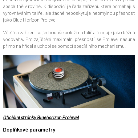
absolutně v rovině. K dispozici je řada zařízení, která pomáhají s
vyrovnáváním talíře, ale žádné neposkytuje neomylnou přesnost
jako Blue Horizon Prolevel.
Většina zařízení se jednoduše položí na talíř a funguje jako běžná
vodováha. Pro zajištění maximální přesnosti se Prolevel nasune
přímo na hřídel a uchopí se pomocí speciálního mechanismu.
Oficiální stránky Bluehorizon Prolevel
Doplňkové parametry