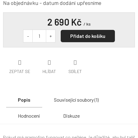
Na objednávku - datum dodání upřesníme
2 690 Kč
/ ks
Přidat do košíku
ZEPTAT SE
HLÍDAT
SDÍLET
Popis
Související soubory (1)
Hodnocení
Diskuze
Pokud má gramofon fungovat co nejlépe, je důležité, aby byl talíř