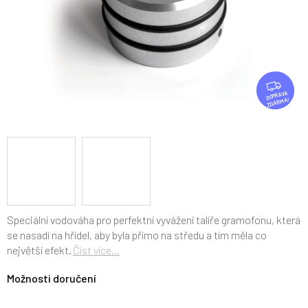
Z
D
ZDARMA
A
R
M
A
Speciální vodováha pro perfektní vyvážení talíře gramofonu, která
se nasadí na hřídel, aby byla přímo na středu a tím měla co
největší efekt.
Číst více...
Možnosti doručení