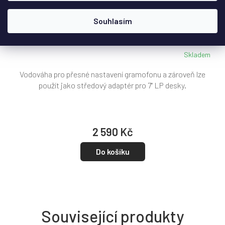
D
ZDARMA
A
R
Souhlasím
AVIDHIFI - LEVEL 45
+ doprava zdarma
M
A
Skladem
Vodováha pro přesné nastavení gramofonu a zároveň lze
použít jako středový adaptér pro 7" LP desky.
2 590 Kč
Do košíku
Související produkty