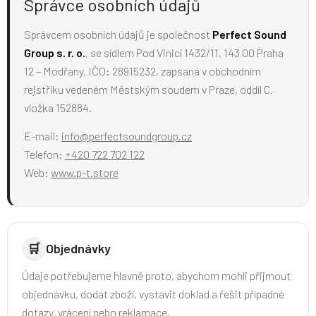
Správce osobních údajů
Správcem osobních údajů je společnost
Perfect Sound
Group s. r. o.
, se sídlem Pod Vinicí 1432/11, 143 00 Praha
12 – Modřany, IČO: 28915232, zapsaná v obchodním
rejstříku vedeném Městským soudem v Praze, oddíl C,
vložka 152884.
E-mail:
info@perfectsoundgroup.cz
Telefon:
+420 722 702 122
Web:
www.p-t.store
🛒
Objednávky
Údaje potřebujeme hlavně proto, abychom mohli přijmout
objednávku, dodat zboží, vystavit doklad a řešit případné
dotazy, vrácení nebo reklamace.