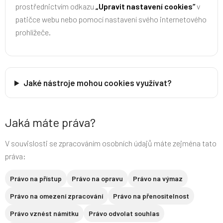
prostřednictvím odkazu
„Upravit nastavení cookies“
v
patičce webu nebo pomocí nastavení svého internetového
prohlížeče.
Jaké nástroje mohou cookies využívat?
Jaká máte práva?
V souvislosti se zpracováním osobních údajů máte zejména tato
práva:
Právo na přístup
Právo na opravu
Právo na výmaz
Právo na omezení zpracování
Právo na přenositelnost
Právo vznést námitku
Právo odvolat souhlas