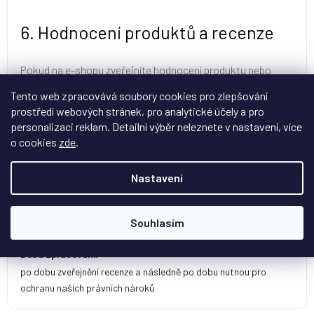
6. Hodnocení produktů a recenze
Pokud na e-shopu zveřejníte hodnocení produktu nebo
obchodu, můžeme zpracovávat údaje související s recenzí,
Tento web zpracovává soubory cookies pro zlepšování
například jméno, obsah hodnocení a vazbu na objednávku,
prostředí webových stránek, pro analytické účely a pro
abychom mohli ověřit autenticitu recenze.
personalizaci reklam. Detailní výběr neleznete v nastavení, více
o cookies
zde
.
Účel:
zveřejnění a ověření pravosti recenzí, ochrana zákazníků před
Nastavení
falešnými hodnoceními
Právní základ:
oprávněný zájem a plnění zákonných povinností v oblasti ochrany
Souhlasím
spotřebitele
Doba zpracování:
po dobu zveřejnění recenze a následně po dobu nutnou pro
ochranu našich právních nároků