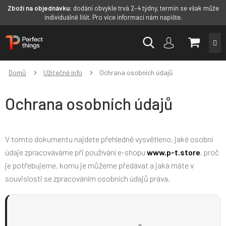
Zboží na objednávku:
dodání obvykle trvá 2–4 týdny, termín se však může
individuálně lišit. Pro více informací nám napište.
Přejít
NÁKUP
na
obsah
KOŠÍK
Domů
Užitečné info
Ochrana osobních údajů
Ochrana osobních údajů
V tomto dokumentu najdete přehledně vysvětleno, jaké osobní
údaje zpracováváme při používání e-shopu
www.p-t.store
, proč
je potřebujeme, komu je můžeme předávat a jaká máte v
souvislosti se zpracováním osobních údajů práva.