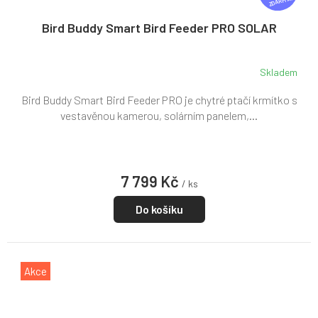
ZDARMA
A
R
Bird Buddy Smart Bird Feeder PRO SOLAR
M
A
Skladem
Bird Buddy Smart Bird Feeder PRO je chytré ptačí krmítko s
vestavěnou kamerou, solárním panelem,...
7 799 Kč
/ ks
Do košíku
Akce