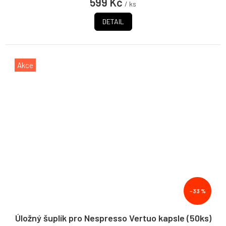
599 Kč
/ ks
DETAIL
Akce
–33 %
Úložný šuplík pro Nespresso Vertuo kapsle (50ks)