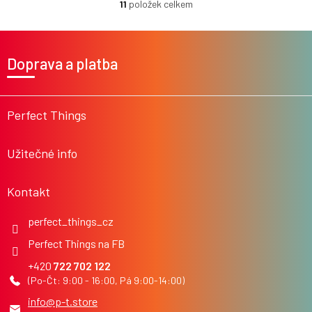
11
položek celkem
O
v
l
Z
á
á
Doprava a platba
d
p
a
a
c
t
í
í
Perfect Things
p
r
v
Užitečné info
k
y
v
Kontakt
ý
p
i
perfect_things_cz
s
Perfect Things na FB
u
722 702 122
info
@
p-t.store