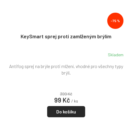
–75 %
KeySmart sprej proti zamlženým brýlím
Skladem
Antifog sprej na brýle proti mlžení, vhodné pro všechny typy
brýlí.
399 Kč
99 Kč
/ ks
Do košíku