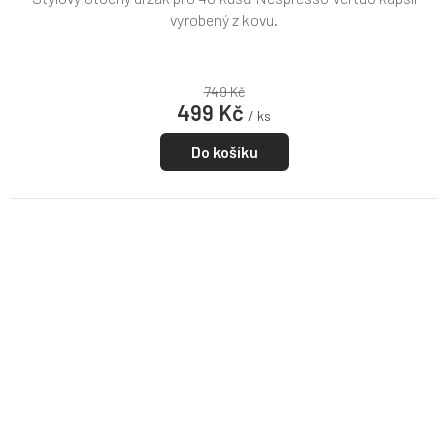
vyrobený z kovu.
749 Kč
499 Kč
/ ks
Do košíku