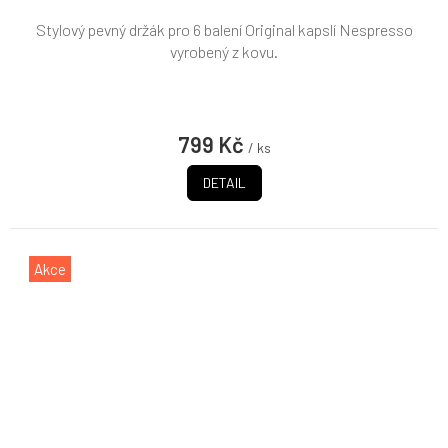
Stylový pevný držák pro 6 balení Original kapslí Nespresso
vyrobený z kovu.
799 Kč
/ ks
DETAIL
Akce