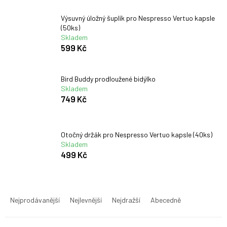
Výsuvný úložný šuplík pro Nespresso Vertuo kapsle
(50ks)
Skladem
599 Kč
Bird Buddy prodloužené bidýlko
Skladem
749 Kč
Otočný držák pro Nespresso Vertuo kapsle (40ks)
Skladem
499 Kč
Ř
a
Nejprodávanější
Nejlevnější
Nejdražší
Abecedně
z
e