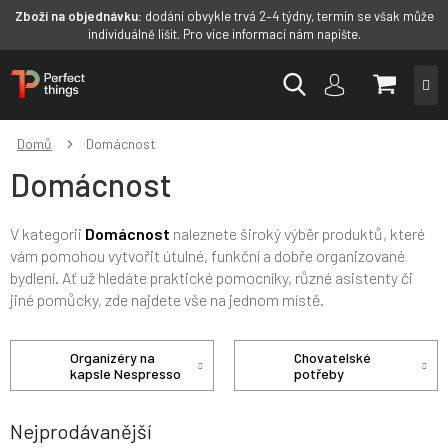
Zboží na objednávku:
dodání obvykle trvá 2–4 týdny, termín se však může
individuálně lišit. Pro více informací nám napište.
Přejít
NÁKUP
na
obsah
KOŠÍK
Domů
Domácnost
Domácnost
V kategorii
Domácnost
naleznete široký výběr produktů, které
vám pomohou vytvořit útulné, funkční a dobře organizované
bydlení. Ať už hledáte praktické pomocníky, různé asistenty či
jiné pomůcky, zde najdete vše na jednom místě.
Organizéry na
Chovatelské
kapsle Nespresso
potřeby
Nejprodávanější