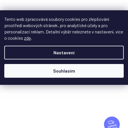
999 Kč
/ ks
Tento web zpracovává soubory cookies pro zlepšování
prostředí webových stránek, pro analytické účely a pro
Do košíku
personalizaci reklam. Detailní výběr neleznete v nastavení, více
o cookies
zde
.
Nastavení
Souhlasím
Z
D