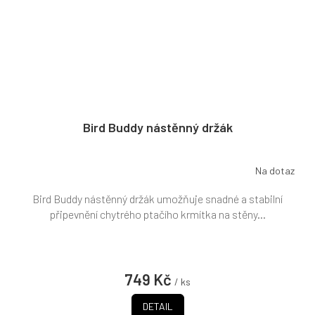
Bird Buddy nástěnný držák
Na dotaz
Bird Buddy nástěnný držák umožňuje snadné a stabilní
připevnění chytrého ptačího krmítka na stěny...
749 Kč
/ ks
DETAIL