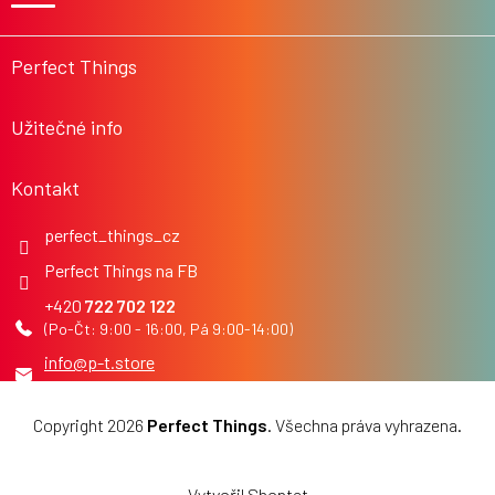
a
t
í
Perfect Things
Užitečné info
Kontakt
perfect_things_cz
Perfect Things na FB
722 702 122
info
@
p-t.store
Copyright 2026
Perfect Things
. Všechna práva vyhrazena.
Upravit nastavení cookies
Vytvořil Shoptet