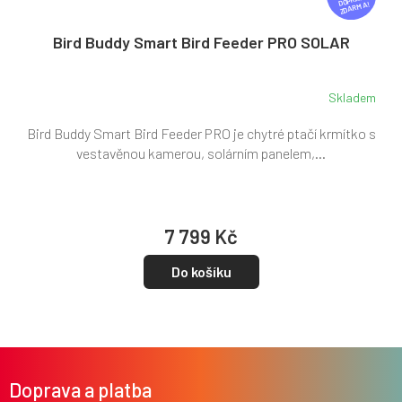
D
ZDARMA
A
R
Bird Buddy Smart Bird Feeder PRO SOLAR
M
A
Skladem
Bird Buddy Smart Bird Feeder PRO je chytré ptačí krmítko s
vestavěnou kamerou, solárním panelem,...
7 799 Kč
Do košíku
Z
á
Doprava a platba
p