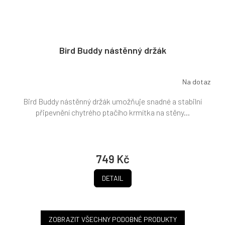
Bird Buddy nástěnný držák
Na dotaz
Bird Buddy nástěnný držák umožňuje snadné a stabilní
připevnění chytrého ptačího krmítka na stěny...
749 Kč
DETAIL
ZOBRAZIT VŠECHNY PODOBNÉ PRODUKTY