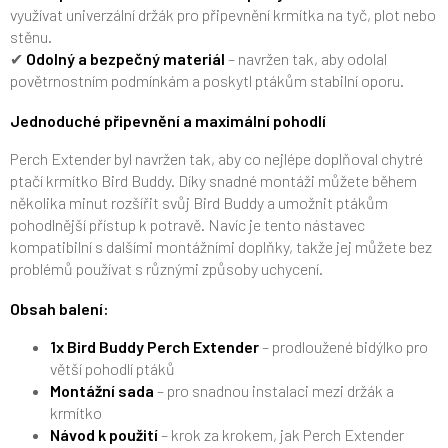
využívat univerzální držák pro připevnění krmítka na tyč, plot nebo
stěnu.
✔
Odolný a bezpečný materiál
– navržen tak, aby odolal
povětrnostním podmínkám a poskytl ptákům stabilní oporu.
Jednoduché připevnění a maximální pohodlí
Perch Extender byl navržen tak, aby co nejlépe doplňoval chytré
ptačí krmítko Bird Buddy. Díky snadné montáži můžete během
několika minut rozšířit svůj Bird Buddy a umožnit ptákům
pohodlnější přístup k potravě. Navíc je tento nástavec
kompatibilní s dalšími montážními doplňky, takže jej můžete bez
problémů používat s různými způsoby uchycení.
Obsah balení:
1x Bird Buddy Perch Extender
– prodloužené bidýlko pro
větší pohodlí ptáků
Montážní sada
– pro snadnou instalaci mezi držák a
krmítko
Návod k použití
– krok za krokem, jak Perch Extender