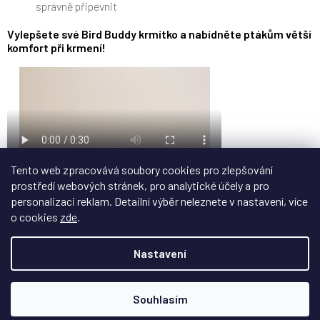
správně připevnit
Vylepšete své Bird Buddy krmítko a nabídněte ptákům větší
komfort při krmení!
Tento web zpracovává soubory cookies pro zlepšování
prostředí webových stránek, pro analytické účely a pro
Doplňkové parametry
personalizaci reklam. Detailní výběr neleznete v nastavení, více
o cookies
zde
.
Kategorie
:
Chytré ptačí budky
Nastavení
Barva
:
Modrá
Souhlasím