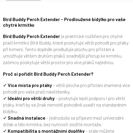
Bird Buddy Perch Extender – Prodloužené bidýlko pro vaše
chytré krmítko
Bird Buddy Perch Extender
je praktické rozšíření pro chytré
ptačí krmítko Bird Buddy, které poskytuje větší pohodlí pro ptáky
při krmení. Tento doplněk prodlužuje plochu pro přistání a
umožňuje větším druhům ptáků snadnější přístup ke krmítku,
zatímco poskytuje větší prostor pro více ptáků najednou.
Proč si pořídit Bird Buddy Perch Extender?
✔
Více místa pro ptáky
– větší plocha pro přistání znamená více
pohodlí pro vaše ptačí návštěvníky.
✔
Ideální pro větší druhy
– poskytuje lepší podporu i pro větší
ptáky, kteří by se jinak nemohli pohodlně usadit na standardním
bidýlku.
✔
Snadná instalace
– jednoduše se připevní mezi univerzální
držák a tělo krmítka, bez nutnosti složité montáže.
✔
Kompatibilita s montážními doplňky
– stále můžete