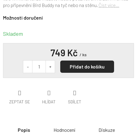
pro připevnění Bird Buddy na tyč nebo na stěnu.
Číst více...
Možnosti doručení
Skladem
749 Kč
/ ks
Přidat do košíku
ZEPTAT SE
HLÍDAT
SDÍLET
Popis
Hodnocení
Diskuze