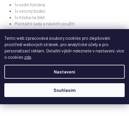
1x vodní fontána
1x ovocný bodec
1x miska na želé
Montážní sada a návod k použití
Obohaťte stravu ptáků a přilákejte nové druhy do vaší
Tento web zpracovává soubory cookies pro zlepšování
zahrady!
prostředí webových stránek, pro analytické účely a pro
personalizaci reklam. Detailní výběr neleznete v nastavení, více
o cookies
zde
.
Nastavení
Souhlasím