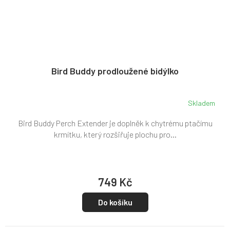
Bird Buddy prodloužené bidýlko
Skladem
Bird Buddy Perch Extender je doplněk k chytrému ptačímu
krmítku, který rozšiřuje plochu pro...
749 Kč
Do košíku