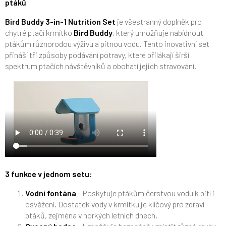
ptáků
Bird Buddy 3-in-1 Nutrition Set
je všestranný doplněk pro
chytré ptačí krmítko
Bird Buddy
, který umožňuje nabídnout
ptákům různorodou výživu a pitnou vodu. Tento inovativní set
přináší tři způsoby podávání potravy, které přilákají širší
spektrum ptačích návštěvníků a obohatí jejich stravování.
3 funkce v jednom setu:
Vodní fontána
– Poskytuje ptákům čerstvou vodu k pití i
osvěžení. Dostatek vody v krmítku je klíčový pro zdraví
ptáků, zejména v horkých letních dnech.