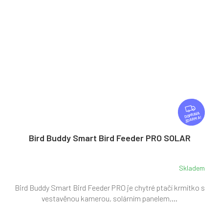
Z
D
ZDARMA
A
R
Bird Buddy Smart Bird Feeder PRO SOLAR
M
A
Skladem
Bird Buddy Smart Bird Feeder PRO je chytré ptačí krmítko s
vestavěnou kamerou, solárním panelem,...