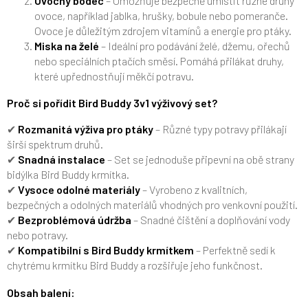
Ovocný bodec
– Umožňuje bezpečně umístit různé druhy
ovoce, například jablka, hrušky, bobule nebo pomeranče.
Ovoce je důležitým zdrojem vitamínů a energie pro ptáky.
Miska na želé
– Ideální pro podávání želé, džemu, ořechů
nebo speciálních ptačích směsí. Pomáhá přilákat druhy,
které upřednostňují měkčí potravu.
Proč si pořídit Bird Buddy 3v1 výživový set?
✔
Rozmanitá výživa pro ptáky
– Různé typy potravy přilákají
širší spektrum druhů.
✔
Snadná instalace
– Set se jednoduše připevní na obě strany
bidýlka Bird Buddy krmítka.
✔
Vysoce odolné materiály
– Vyrobeno z kvalitních,
bezpečných a odolných materiálů vhodných pro venkovní použití.
✔
Bezproblémová údržba
– Snadné čištění a doplňování vody
nebo potravy.
✔
Kompatibilní s Bird Buddy krmítkem
– Perfektně sedí k
chytrému krmítku Bird Buddy a rozšiřuje jeho funkčnost.
Obsah balení: