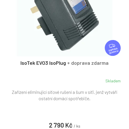
t
r
ů
o
d
u
k
t
ů
Z
D
ZDARMA
A
R
IsoTek EVO3 IsoPlug
+ doprava zdarma
M
A
Skladem
Průměrné
hodnocení
Zařízení eliminující síťové rušení a šum v síťi, jenž vytváří
produktu
je
ostatní domácí spotřebiče.
5,0
z
5
hvězdiček.
2 790 Kč
/ ks