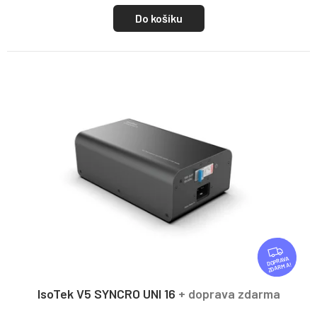
Do košíku
Z
D
ZDARMA
A
R
IsoTek V5 SYNCRO UNI 16
+ doprava zdarma
M
A