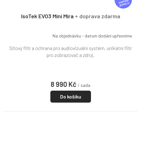
D
ZDARMA
A
R
IsoTek EVO3 Mini Mira
+ doprava zdarma
M
A
Na objednávku - datum dodání upřesníme
Síťový filtr a ochrana pro audiovizuální systém, unikátní filtr
pro zobrazovač a zdroj.
8 990 Kč
/ sada
Do košíku