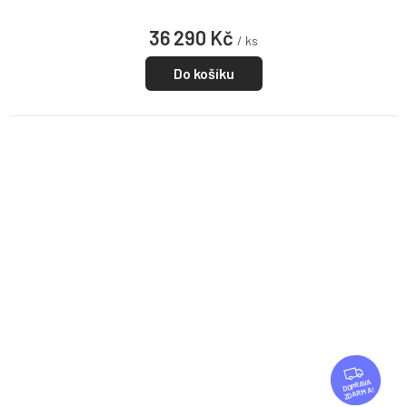
36 290 Kč
/ ks
Do košíku
Z
D
ZDARMA
A