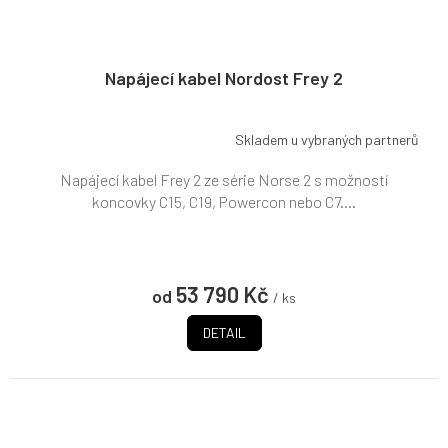
Napájecí kabel Nordost Frey 2
Skladem u vybraných partnerů
Napájecí kabel Frey 2 ze série Norse 2 s možností
koncovky C15, C19, Powercon nebo C7....
53 790 Kč
od
/ ks
DETAIL