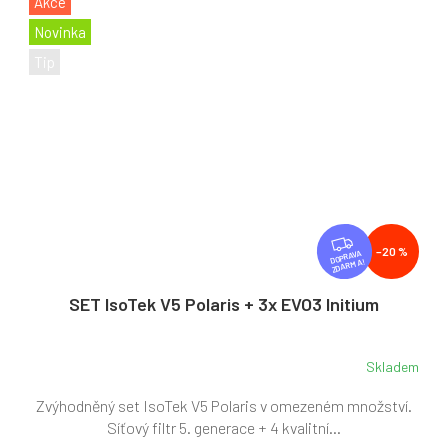
Akce
Novinka
Tip
Z
–20 %
D
ZDARMA
A
R
SET IsoTek V5 Polaris + 3x EVO3 Initium
M
A
Skladem
Zvýhodněný set IsoTek V5 Polaris v omezeném množství.
Síťový filtr 5. generace + 4 kvalitní...