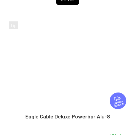
Tip
Z
D
ZDARMA
A
R
Eagle Cable Deluxe Powerbar Alu-8
M
A