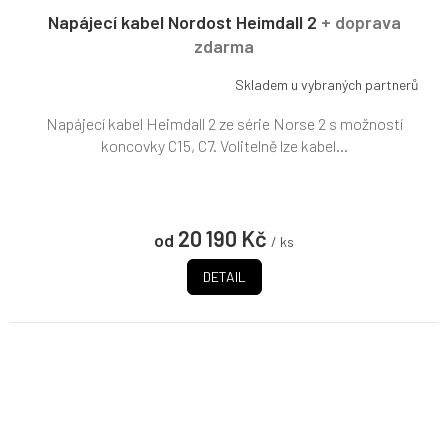
R
Napájecí kabel Nordost Heimdall 2
+ doprava
M
zdarma
A
Skladem u vybraných partnerů
Napájecí kabel Heimdall 2 ze série Norse 2 s možností
koncovky C15, C7. Volitelně lze kabel...
20 190 Kč
od
/ ks
DETAIL