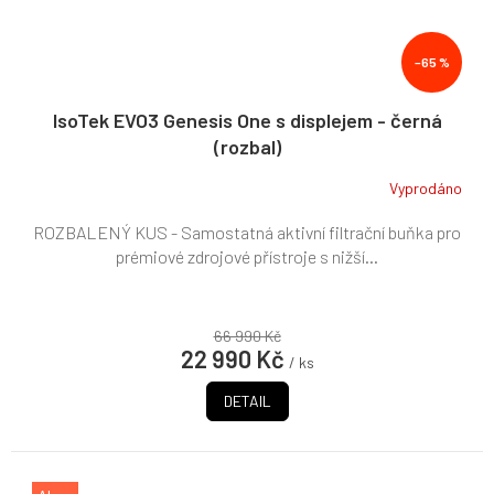
–65 %
IsoTek EVO3 Genesis One s displejem - černá
(rozbal)
Vyprodáno
ROZBALENÝ KUS - Samostatná aktivní filtrační buňka pro
prémiové zdrojové přístroje s nižší...
66 990 Kč
22 990 Kč
/ ks
DETAIL