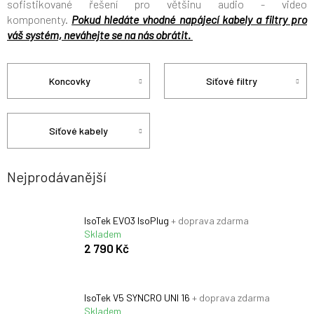
sofistikované řešení pro většinu audio - video
komponenty.
Pokud hledáte vhodné napájecí kabely a filtry pro
váš systém, neváhejte se na nás obrátit.
Koncovky
Síťové filtry
Síťové kabely
Nejprodávanější
IsoTek EVO3 IsoPlug
+ doprava zdarma
Skladem
2 790 Kč
IsoTek V5 SYNCRO UNI 16
+ doprava zdarma
Skladem