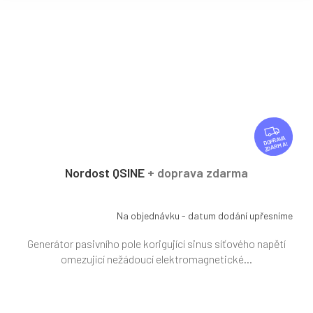
Z
D
ZDARMA
A
R
Nordost QSINE
+ doprava zdarma
M
A
Na objednávku - datum dodání upřesníme
Generátor pasivního pole korigující sinus síťového napětí
omezující nežádoucí elektromagnetické...