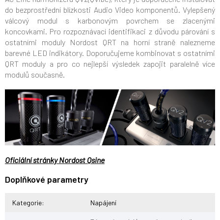
do bezprostřední blízkosti Audio Video komponentů.
Vylepšený
válcový modul s karbonovým povrchem se zlacenými
koncovkami. Pro rozpoznávací identifikaci z důvodu párování s
ostatními moduly Nordost QRT na horní straně nalezneme
barevné LED indikátory. Doporučujeme kombinovat s ostatními
QRT moduly a pro co nejlepší výsledek zapojit paralelně více
modulů současně.
Oficiální stránky Nordost Qsine
Doplňkové parametry
Kategorie
:
Napájení