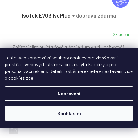
D
ZDARMA
A
R
IsoTek EVO3 IsoPlug
+ doprava zdarma
M
A
Skladem
Průměrné
hodnocení
Zařízení eliminující síťové rušení a šum v síťi, jenž vytváří
produktu
je
ostatní domácí spotřebiče.
Tento web zpracovává soubory cookies pro zlepšování
5,0
prostředí webových stránek, pro analytické účely a pro
z
5
personalizaci reklam. Detailní výběr neleznete v nastavení, více
hvězdiček.
o cookies
zde
.
2 790 Kč
Nastavení
Do košíku
Souhlasím
Novinka
Tip