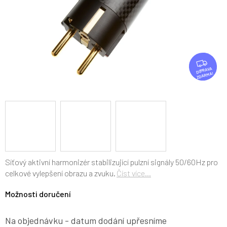
Z
D
ZDARMA
A
R
M
A
Síťový aktivní harmonizér stabilizující pulzní signály 50/60Hz pro
celkové vylepšení obrazu a zvuku.
Číst více...
Možnosti doručení
Na objednávku - datum dodání upřesníme