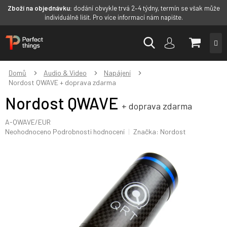
Zboží na objednávku:
dodání obvykle trvá 2–4 týdny, termín se však může
individuálně lišit. Pro více informací nám napište.
Přejít
NÁKUP
na
obsah
KOŠÍK
Domů
Audio & Video
Napájení
Nordost QWAVE
+ doprava zdarma
Nordost QWAVE
+ doprava zdarma
A-QWAVE/EUR
Průměrné
Neohodnoceno
Podrobnosti hodnocení
Značka:
Nordost
hodnocení
produktu
je
0,0
z
5
hvězdiček.