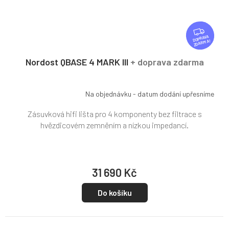
Z
D
ZDARMA
A
R
Nordost QBASE 4 MARK III
+ doprava zdarma
M
A
Na objednávku - datum dodání upřesníme
Zásuvková hifi lišta pro 4 komponenty bez filtrace s
hvězdicovém zemněním a nízkou impedancí.
31 690 Kč
Do košíku