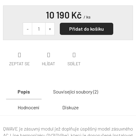
10 190 Kč
/ ks
Přidat do košíku
ZEPTAT SE
HLÍDAT
SDÍLET
Popis
Související soubory (2)
Hodnocení
Diskuze
QWAVE j
e zásuvný modul jež doplňuje
úspěšný model zásuvného
AC Line harmonizéru
QV2(QVibe), který je
doporučené instalovat