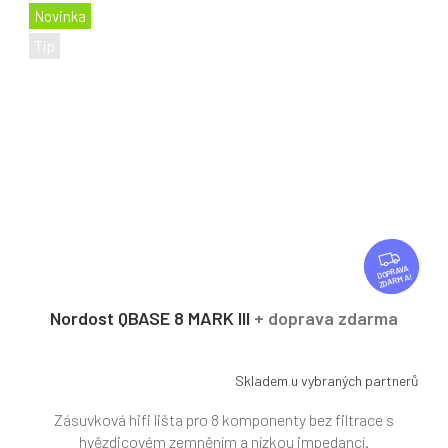
Novinka
Tip
Z
D
ZDARMA
A
R
Nordost QBASE 8 MARK III
+ doprava zdarma
M
A
Skladem u vybraných partnerů
Zásuvková hifi lišta pro 8 komponenty bez filtrace s
hvězdicovém zemněním a nízkou impedancí.