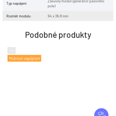
Zásuvný modul (generátor pasivního
Typ napájení
:
pole)
Rozměr modulu
:
94 x 36.8 mm
Tip
Možnost zapůjčení
Z