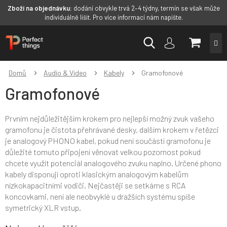
Zboží na objednávku:
dodání obvykle trvá 2–4 týdny, termín se však může
individuálně lišit. Pro více informací nám napište.
Přejít
NÁKUP
na
obsah
KOŠÍK
Domů
Audio & Video
Kabely
Gramofonové
Gramofonové
Prvním nejdůležitějším krokem pro nejlepší možný zvuk vašeho
gramofonu je čistota přehrávané desky, dalším krokem v řetězci
je analogový PHONO kabel, pokud není součástí gramofonu je
důležité tomuto připojení věnovat velkou pozornost pokud
chcete využít potenciál analogového zvuku naplno. Určené phono
kabely disponují oproti klasickým analogovým kabelům
nízkokapacitními vodiči. Nejčastěji se setkáme s RCA
koncovkami, není ale neobvyklé u dražších systému spíše
symetrický XLR vstup.