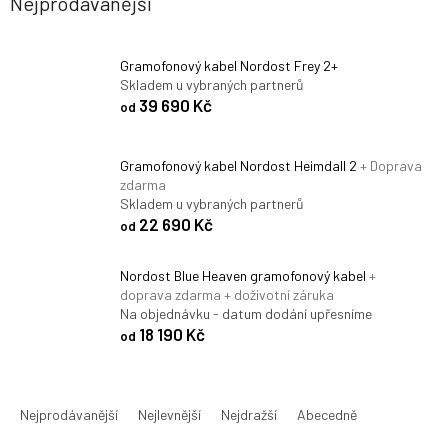
Nejprodávanější
Gramofonový kabel Nordost Frey 2+
Skladem u vybraných partnerů
39 690 Kč
od
Gramofonový kabel Nordost Heimdall 2
+ Doprava
zdarma
Skladem u vybraných partnerů
22 690 Kč
od
Nordost Blue Heaven gramofonový kabel
+
doprava zdarma + doživotní záruka
Na objednávku - datum dodání upřesníme
18 190 Kč
od
Ř
a
Nejprodávanější
Nejlevnější
Nejdražší
Abecedně
z