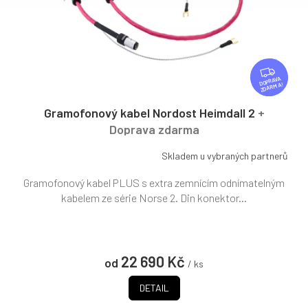
Z
D
ZDARMA
A
R
Gramofonový kabel Nordost Heimdall 2
+
M
Doprava zdarma
A
Skladem u vybraných partnerů
Gramofonový kabel PLUS s extra zemnícím odnímatelným
kabelem ze série Norse 2. Din konektor...
22 690 Kč
od
/ ks
DETAIL