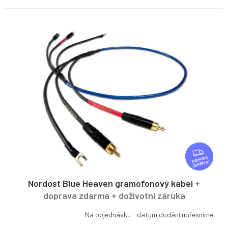
Z
D
ZDARMA
A
R
Nordost Blue Heaven gramofonový kabel
+
M
doprava zdarma + doživotní záruka
A
Na objednávku - datum dodání upřesníme