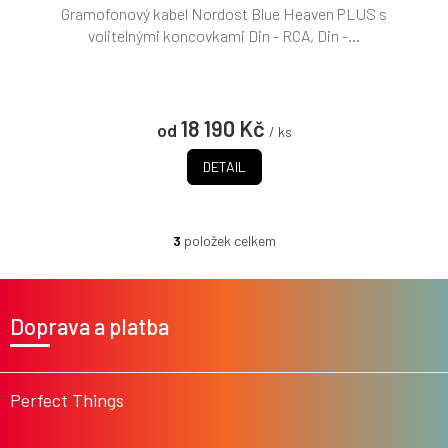
Gramofonový kabel Nordost Blue Heaven PLUS s
volitelnými koncovkami Din - RCA, Din -...
18 190 Kč
od
/ ks
DETAIL
3
položek celkem
O
v
l
Z
á
á
Doprava a platba
d
p
a
a
c
t
í
í
Perfect Things
p
r
v