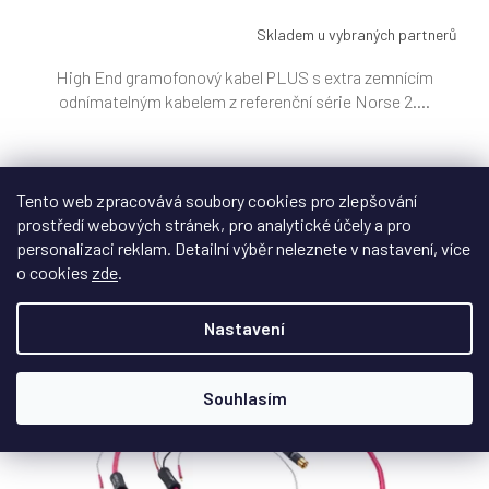
A
Skladem u vybraných partnerů
High End gramofonový kabel PLUS s extra zemnícím
odnímatelným kabelem z referenční série Norse 2....
39 690 Kč
Tento web zpracovává soubory cookies pro zlepšování
od
/ ks
prostředí webových stránek, pro analytické účely a pro
DETAIL
personalizaci reklam. Detailní výběr neleznete v nastavení, více
o cookies
zde
.
Nastavení
Souhlasím