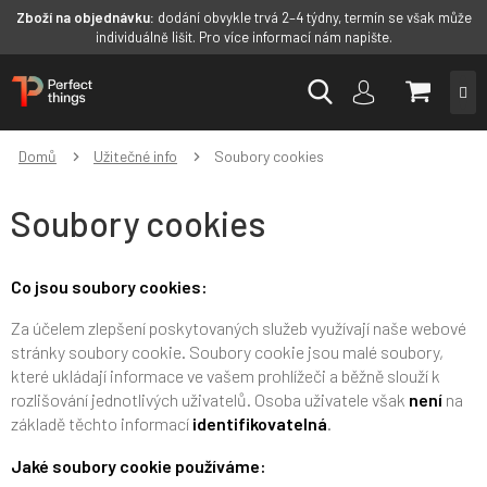
Zboží na objednávku:
dodání obvykle trvá 2–4 týdny, termín se však může
individuálně lišit. Pro více informací nám napište.
Přejít
NÁKUP
na
obsah
KOŠÍK
Domů
Užitečné info
Soubory cookies
Soubory cookies
Co jsou soubory cookies:
Za účelem zlepšení poskytovaných služeb využívají naše webové
stránky soubory cookie. Soubory cookie jsou malé soubory,
které ukládají informace ve vašem prohlížeči a běžně slouží k
rozlišování jednotlivých uživatelů. Osoba uživatele však
není
na
základě těchto informací
identifikovatelná
.
Jaké soubory cookie používáme: