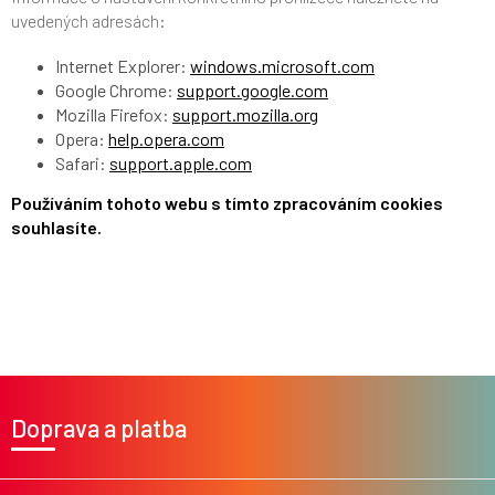
uvedených adresách:
Internet Explorer:
windows.microsoft.com
Google Chrome:
support.google.com
Mozilla Firefox:
support.mozilla.org
Opera:
help.opera.com
Safari:
support.apple.com
Používáním tohoto webu s tímto zpracováním cookies
souhlasíte.
Z
á
Doprava a platba
p
a
t