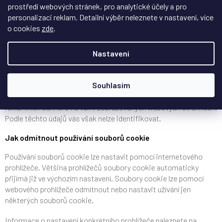
používají;
prostředí webových stránek, pro analytické účely a pro
esenciální
, které jsou důležité pro základní funkčnost
personalizaci reklam. Detailní výběr neleznete v nastavení, více
webu.
o cookies
zde
.
Některé soubory cookie mohou shromažďovat informace, které
jsou následně využity třetími stranami a které např. přímo
Nastavení
podporují naše reklamní aktivity (tzv. „cookie třetích stran“).
Například informace o produktech kupovaných návštěvníky na
Souhlasím
našich stránkách mohou být zobrazeny reklamní agenturou,
abychom mohli lépe uzpůsobit zobrazení internetových
reklamních bannerů na vámi zobrazovaných webových stránkách.
Podle těchto údajů vás však nelze identifikovat.
Jak odmítnout používání souborů cookie
Používání souborů cookie lze nastavit pomocí internetového
prohlížeče. Většina prohlížečů soubory cookie automaticky
přijímá již ve výchozím nastavení. Soubory cookie lze pomocí
webového prohlížeče odmítnout nebo nastavit užívání jen
některých souborů cookie.
Informace o nastavení konkrétního prohlížeče naleznete na