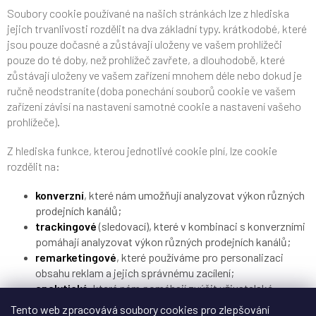
Soubory cookie používané na našich stránkách lze z hlediska
jejich trvanlivosti rozdělit na dva základní typy. krátkodobé, které
jsou pouze dočasné a zůstávají uloženy ve vašem prohlížeči
pouze do té doby, než prohlížeč zavřete, a dlouhodobě, které
zůstávají uloženy ve vašem zařízení mnohem déle nebo dokud je
ručně neodstraníte (doba ponechání souborů cookie ve vašem
zařízení závisí na nastavení samotné cookie a nastavení vašeho
prohlížeče).
Z hlediska funkce, kterou jednotlivé cookie plní, lze cookie
rozdělit na:
konverzní
, které nám umožňují analyzovat výkon různých
prodejních kanálů;
trackingové
(sledovací), které v kombinaci s konverzními
pomáhají analyzovat výkon různých prodejních kanálů;
remarketingové
, které používáme pro personalizaci
obsahu reklam a jejich správnému zacílení;
analytické
, které nám pomáhají zvýšit uživatelské
pohodlí našeho webu tím, že pochopíme, jak jej uživatelé
Tento web zpracovává soubory cookies pro zlepšování