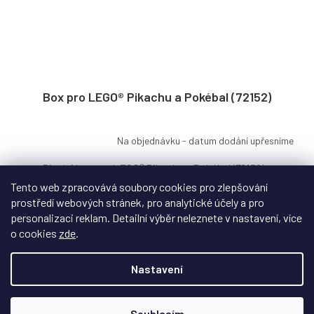
Box pro LEGO® Pikachu a Pokébal (72152)
Na objednávku - datum dodání upřesníme
Displej box pro LEGO® Pikachu a Pokébal (72152) s
elektrickým potiskem. Kvalitní akryl, snadná...
Tento web zpracovává soubory cookies pro zlepšování
prostředí webových stránek, pro analytické účely a pro
personalizaci reklam. Detailní výběr neleznete v nastavení, více
o cookies
zde
.
2 299 Kč
Nastavení
Do košíku
Souhlasím