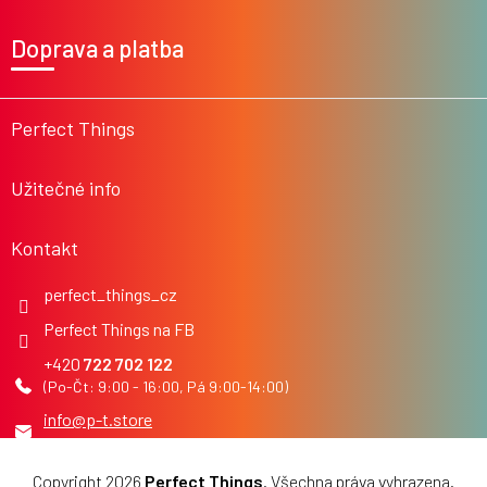
Z
á
Doprava a platba
p
a
t
í
Perfect Things
Užitečné info
Kontakt
perfect_things_cz
Perfect Things na FB
722 702 122
info
@
p-t.store
Copyright 2026
Perfect Things
. Všechna práva vyhrazena.