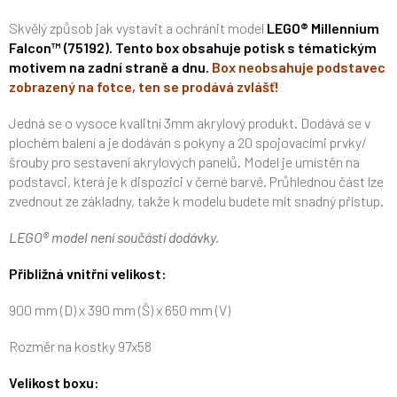
Skvělý způsob jak vystavit a ochránit model
LEGO®
Millennium
Falcon™ (75192). Tento box obsahuje potisk s tématickým
motivem na zadní straně a dnu.
Box neobsahuje podstavec
zobrazený na fotce, ten se prodává zvlášť!
Jedná se o vysoce kvalitní 3mm akrylový produkt. Dodává se v
plochém balení a je dodáván s pokyny a 20 spojovacími prvky/
šrouby pro sestavení akrylových panelů. Model je umístěn na
podstavci, která je k dispozici v černé barvě. Průhlednou část lze
zvednout ze základny, takže k modelu budete mít snadný přístup.
LEGO® model není součástí dodávky.
Přibližná vnitřní velikost:
900 mm (D) x 390 mm (Š) x 650 mm (V)
Rozměr na kostky 97x58
Velikost boxu: