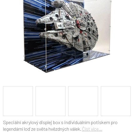
5
hvězdiček.
Speciální akrylový displej box s individuálním potiskem pro
legendární loď ze světa hvězdných válek.
Číst více...