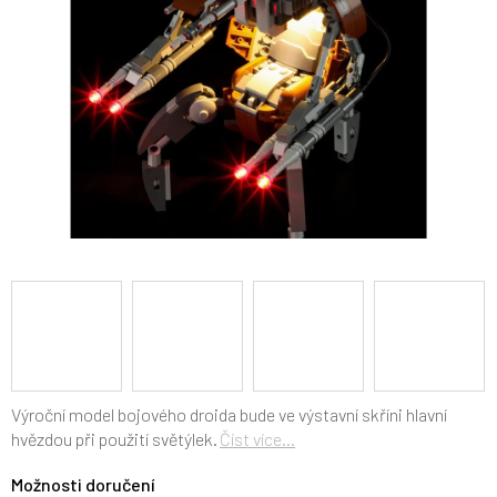
Výroční model bojového droida bude ve výstavní skříni hlavní
hvězdou při použití světýlek.
Číst více...
Možnosti doručení