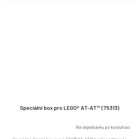
Speciální box pro LEGO® AT-AT™ (75313)
Na objednávku po konzultaci
Průměrné
hodnocení