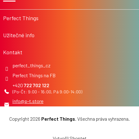
a
t
í
Perfect Things
Užitečné info
Kontakt
perfect_things_cz
Perfect Things na FB
722 702 122
info
@
p-t.store
Copyright 2026
Perfect Things
. Všechna práva vyhrazena.
Upravit nastavení cookies
Vytvořil Shoptet