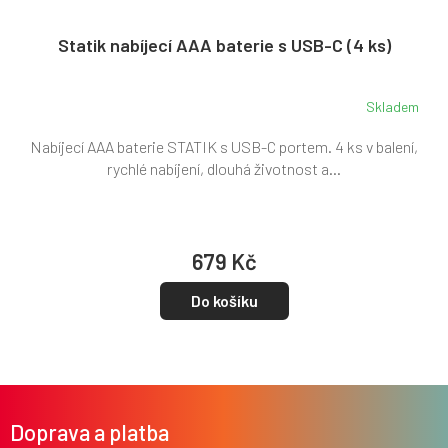
Statik nabíjecí AAA baterie s USB-C (4 ks)
Skladem
Nabíjecí AAA baterie STATIK s USB-C portem. 4 ks v balení,
rychlé nabíjení, dlouhá životnost a...
679 Kč
Do košíku
Z
á
Doprava a platba
p