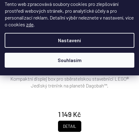
Tento web zpracovává soubory cookies pro zlepšování
prostředí webových stránek, pro analytické účely a pro
personalizaci reklam. Detailní výběr neleznete v nastavení, více
o cookies
zde
.
Nastavení
Displej box pro LEGO® Jediský trénink na planetě
Dagobah™ – diorama
Souhlasím
Na dotaz
Kompaktní displej box pro sběratelskou stavebnici LEGO®
Jediský trénink na planetě Dagobah™.
1 149 Kč
DETAIL