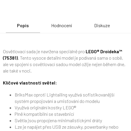
Popis
Hodnocení
Diskuze
Osvětlovací sada je navržena speciálně pro
LEGO® Droideka™
(75381)
. Tento vysoce detailní model je podívaná sama o sobě,
ale ve spojení s osvětlovací sadou model ožije nejen během dne,
ale také v noci.
Klíčové vlastnosti světel:
BriksMax oproti Lightailing využívá sofistikovanější
systém propojování a umisťování do modelu
Využívá originální kostky LEGO®
Plně kompatibilní se stavebnicí
Světla jsou propojena minimalistickými dráty
Lze je napájet přes USB ze zásuvky, powerbanky nebo