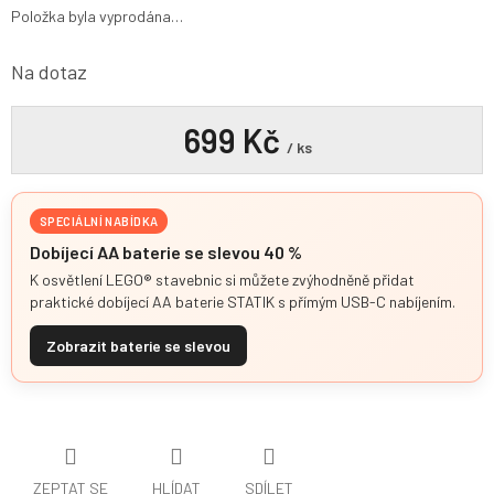
Položka byla vyprodána…
Na dotaz
699 Kč
/ ks
SPECIÁLNÍ NABÍDKA
Dobíjecí AA baterie se slevou 40 %
K osvětlení LEGO® stavebnic si můžete zvýhodněně přidat
praktické dobíjecí AA baterie STATIK s přímým USB-C nabíjením.
Zobrazit baterie se slevou
ZEPTAT SE
HLÍDAT
SDÍLET