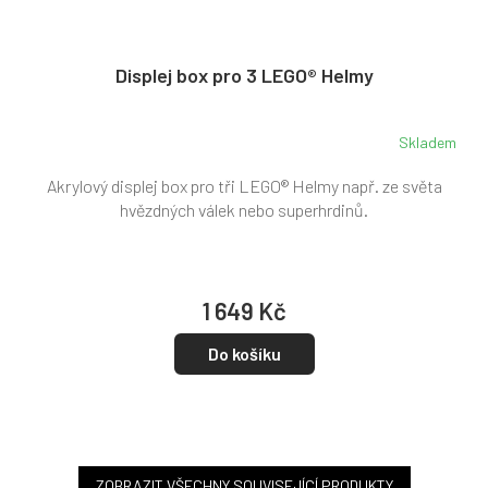
Displej box pro 3 LEGO® Helmy
Skladem
Akrylový displej box pro tři LEGO® Helmy např. ze světa
hvězdných válek nebo superhrdinů.
1 649 Kč
Do košíku
ZOBRAZIT VŠECHNY SOUVISEJÍCÍ PRODUKTY