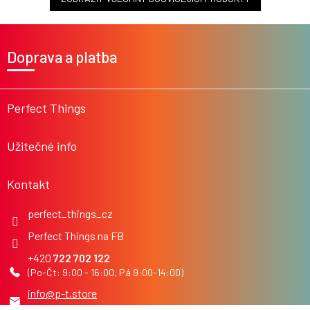
Z
á
Doprava a platba
p
a
t
í
Perfect Things
Užitečné info
Kontakt
perfect_things_cz
Perfect Things na FB
722 702 122
info
@
p-t.store