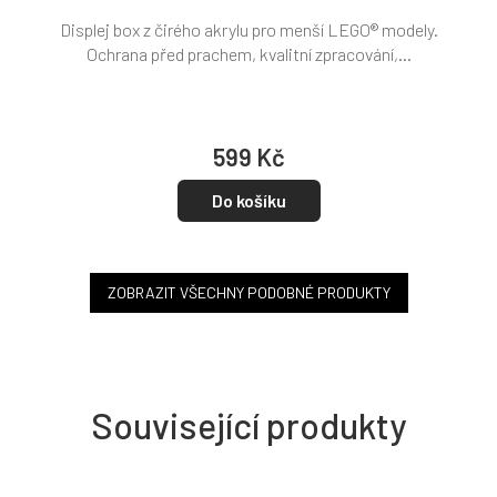
Displej box z čirého akrylu pro menší LEGO® modely.
Ochrana před prachem, kvalitní zpracování,...
599 Kč
Do košíku
ZOBRAZIT VŠECHNY PODOBNÉ PRODUKTY
Související produkty