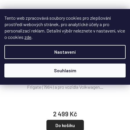
Tento web zpracovává soubory cookies pro zlepšování
prostředí webových stránek, pro analytické účely a pro
personalizaci reklam. Detailní výběr neleznete v nastavení, více
o cookies
zde
.
Box pro LEGO® SW Republic Frigate a VW T1/T2
Nastavení
karavany
Na objednávku - datum dodání upřesníme
Souhlasím
Akrylový displej box vhodný pro LEGO® Star Wars™Republic
Frigate (7964) a pro vozidla Volkwagen...
2 499 Kč
Do košíku