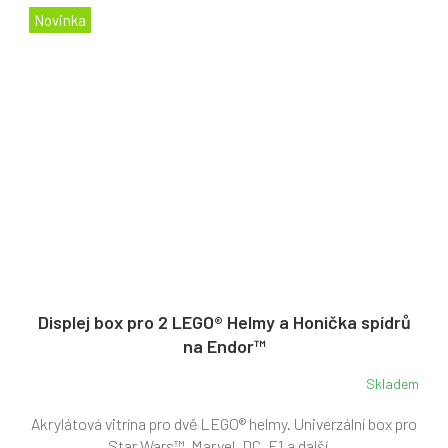
Novinka
Displej box pro 2 LEGO® Helmy a Honička spídrů
na Endor™
Skladem
Akrylátová vitrína pro dvě LEGO® helmy. Univerzální box pro
Star Wars™, Marvel, DC, F1 a další...