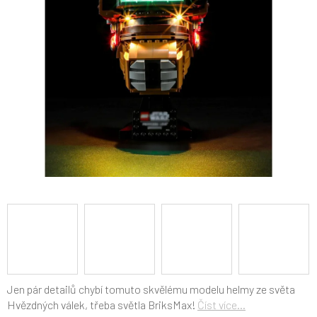
5
hvězdiček.
Jen pár detailů chybí tomuto skvělému modelu helmy ze světa
Hvězdných válek, třeba světla BriksMax!
Číst více...