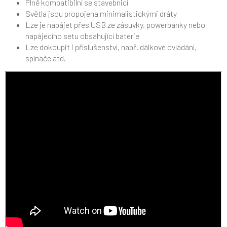
Plně kompatibilní se stavebnicí
Světla jsou propojena minimalistickými dráty
Lze je napájet přes USB ze zásuvky, powerbanky nebo
napájecího setu obsahující baterie
Lze dokoupit i příslušenství, např. dálkové ovládání,
spínače atd.