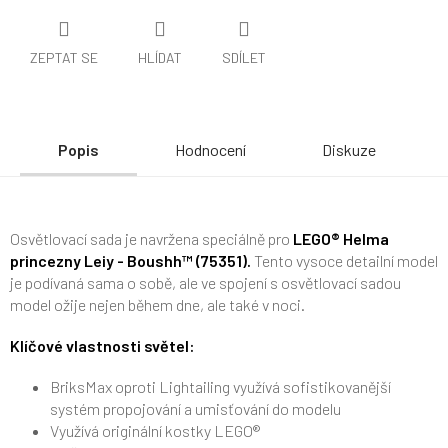
ZEPTAT SE
HLÍDAT
SDÍLET
Popis
Hodnocení
Diskuze
Osvětlovací sada je navržena speciálně pro
LEGO® Helma
princezny Leiy - Boushh™ (75351).
Tento vysoce detailní model
je podívaná sama o sobě, ale ve spojení s osvětlovací sadou
model ožije nejen během dne, ale také v noci.
Klíčové vlastnosti světel:
BriksMax oproti Lightailing využívá sofistikovanější
systém propojování a umisťování do modelu
Využívá originální kostky LEGO®