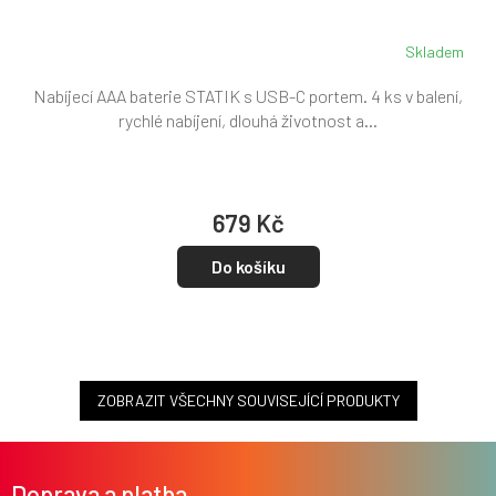
Skladem
Nabíjecí AAA baterie STATIK s USB-C portem. 4 ks v balení,
rychlé nabíjení, dlouhá životnost a...
679 Kč
Do košíku
ZOBRAZIT VŠECHNY SOUVISEJÍCÍ PRODUKTY
Z
á
Doprava a platba