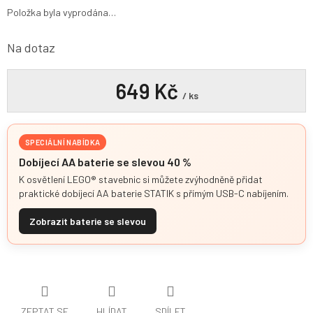
Položka byla vyprodána…
Na dotaz
649 Kč
/ ks
SPECIÁLNÍ NABÍDKA
Dobíjecí AA baterie se slevou 40 %
K osvětlení LEGO® stavebnic si můžete zvýhodněně přidat
praktické dobíjecí AA baterie STATIK s přímým USB-C nabíjením.
Zobrazit baterie se slevou
ZEPTAT SE
HLÍDAT
SDÍLET