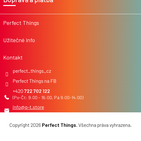
p
a
t
í
Perfect Things
Užitečné info
Kontakt
perfect_things_cz
Perfect Things na FB
722 702 122
info
@
p-t.store
Copyright 2026
Perfect Things
. Všechna práva vyhrazena.
Upravit nastavení cookies