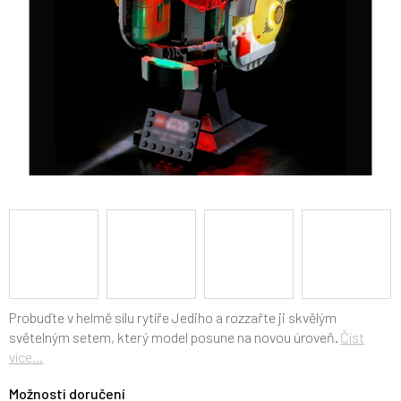
Probuďte v helmě sílu rytíře Jediho a rozzařte ji skvělým
světelným setem, který model posune na novou úroveň.
Číst
více...
Možnosti doručení