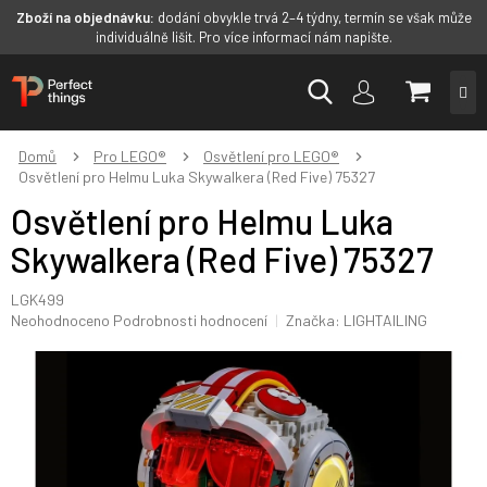
Zboží na objednávku:
dodání obvykle trvá 2–4 týdny, termín se však může
individuálně lišit. Pro více informací nám napište.
Přejít
NÁKUP
na
obsah
KOŠÍK
Domů
Pro LEGO®
Osvětlení pro LEGO®
Osvětlení pro Helmu Luka Skywalkera (Red Five) 75327
Osvětlení pro Helmu Luka
Skywalkera (Red Five) 75327
LGK499
Průměrné
Neohodnoceno
Podrobnosti hodnocení
Značka:
LIGHTAILING
hodnocení
produktu
je
0,0
z
5
hvězdiček.