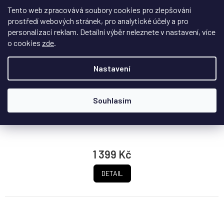
Tento web zpracovává soubory cookies pro zlepšování
prostředí webových stránek, pro analytické účely a pro
personalizaci reklam. Detailní výběr neleznete v nastavení, více
o cookies
zde
.
Osvětlení pro Bradavická výbava – sběratelská
edice 76391
Nastavení
Na dotaz
Nádherný světelný set pro sběratelskou edici včetně
Souhlasím
dálkového ovládání, pomocí kterého ovládáte...
1 399 Kč
DETAIL