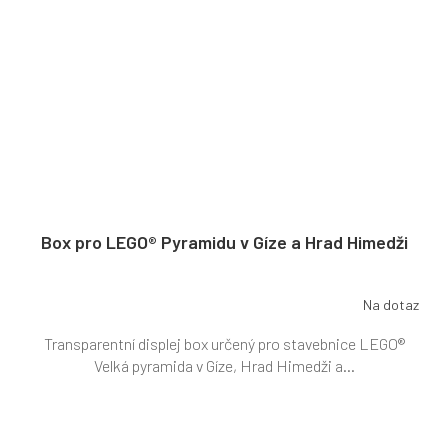
Box pro LEGO® Pyramidu v Gíze a Hrad Himedži
Na dotaz
Průměrné
hodnocení
Transparentní displej box určený pro stavebnice LEGO®
produktu
je
Velká pyramida v Gíze, Hrad Himedži a...
5,0
z
5
hvězdiček.