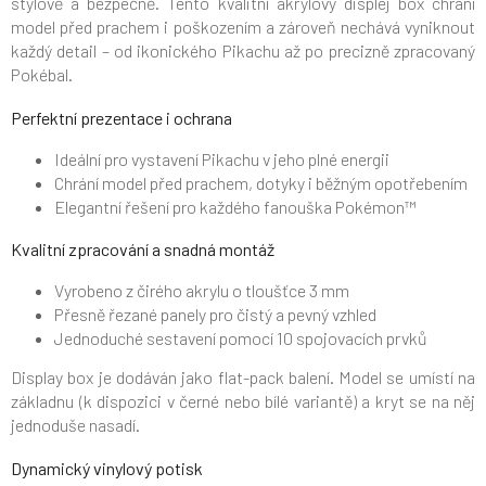
stylově a bezpečně. Tento kvalitní akrylový displej box chrání
model před prachem i poškozením a zároveň nechává vyniknout
každý detail – od ikonického Pikachu až po precizně zpracovaný
Pokébal.
Perfektní prezentace i ochrana
Ideální pro vystavení Pikachu v jeho plné energii
Chrání model před prachem, dotyky i běžným opotřebením
Elegantní řešení pro každého fanouška Pokémon™
Kvalitní zpracování a snadná montáž
Vyrobeno z čirého akrylu o tloušťce 3 mm
Přesně řezané panely pro čistý a pevný vzhled
Jednoduché sestavení pomocí 10 spojovacích prvků
Display box je dodáván jako flat-pack balení. Model se umístí na
základnu (k dispozici v černé nebo bílé variantě) a kryt se na něj
jednoduše nasadí.
Dynamický vinylový potisk