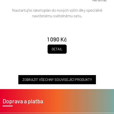
Nastartujte raketoplán do nových výšin díky speciálně
navrženému světelnému setu.
1 090 Kč
DETAIL
ZOBRAZIT VŠECHNY SOUVISEJÍCÍ PRODUKTY
Z
á
Doprava a platba
p
a
t