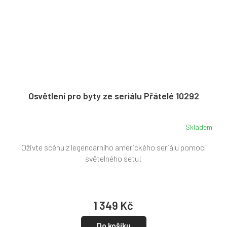
Osvětlení pro byty ze seriálu Přátelé 10292
Skladem
Oživte scénu z legendárního amerického seriálu pomocí
světelného setu!
1 349 Kč
Do košíku