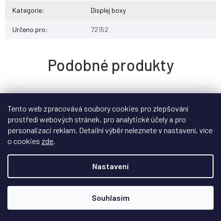
Kategorie
:
Displej boxy
Určeno pro
:
72152
Tento web zpracovává soubory cookies pro zlepšování
prostředí webových stránek, pro analytické účely a pro
personalizaci reklam. Detailní výběr neleznete v nastavení, více
o cookies
zde
.
Nastavení
Souhlasím