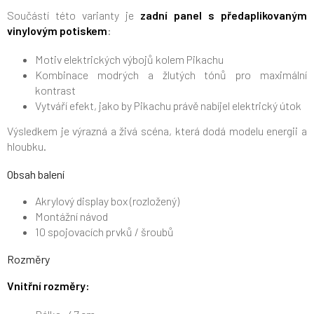
Součástí této varianty je
zadní panel s předaplikovaným
vinylovým potiskem
:
Motiv elektrických výbojů kolem Pikachu
Kombinace modrých a žlutých tónů pro maximální
kontrast
Vytváří efekt, jako by Pikachu právě nabíjel elektrický útok
Výsledkem je výrazná a živá scéna, která dodá modelu energii a
hloubku.
Obsah balení
Akrylový display box (rozložený)
Montážní návod
10 spojovacích prvků / šroubů
Rozměry
Vnitřní rozměry: