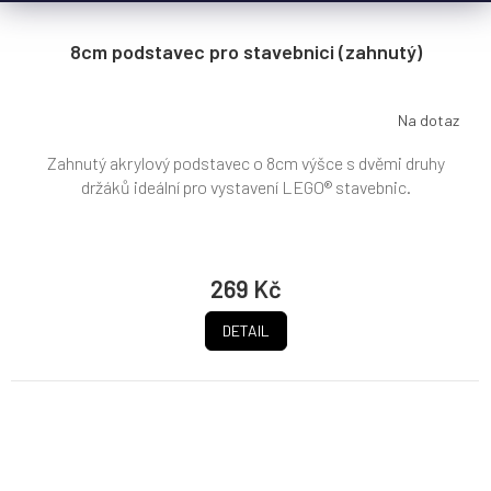
8cm podstavec pro stavebnici (zahnutý)
Na dotaz
Zahnutý akrylový podstavec o 8cm výšce s dvěmi druhy
držáků ideální pro vystavení LEGO® stavebnic.
269 Kč
DETAIL