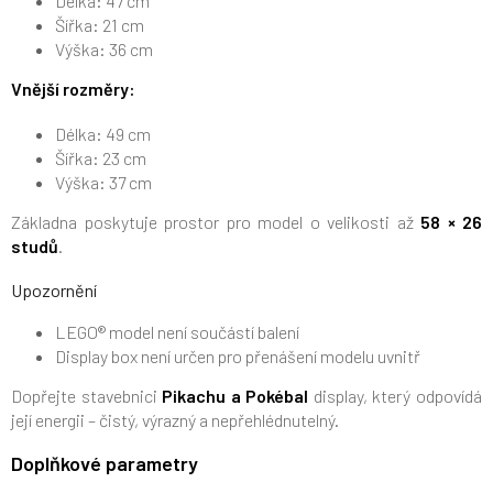
Délka: 47 cm
Šířka: 21 cm
Výška: 36 cm
Vnější rozměry:
Délka: 49 cm
Šířka: 23 cm
Výška: 37 cm
Základna poskytuje prostor pro model o velikosti až
58 × 26
studů
.
Upozornění
LEGO® model není součástí balení
Display box není určen pro přenášení modelu uvnitř
Dopřejte stavebnici
Pikachu a Pokébal
display, který odpovídá
její energii – čistý, výrazný a nepřehlédnutelný.
Doplňkové parametry