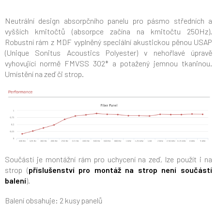
Neutrální design absorpčního panelu pro pásmo středních a
vyšších kmitočtů (absorpce začína na kmitočtu 250Hz).
Robustní rám z MDF vyplněný speciální akustickou pěnou USAP
(Unique Sonitus Acoustics Polyester) v nehořlavé úpravě
vyhovující normě FMVSS 302* a potažený jemnou tkaninou.
U
místění na zeď či strop.
Součástí je montážní rám pro uchycení na zeď, lze použít i na
strop (
příslušenství pro montáž na strop není součástí
balení
).
Balení obsahuje: 2 kusy panelů