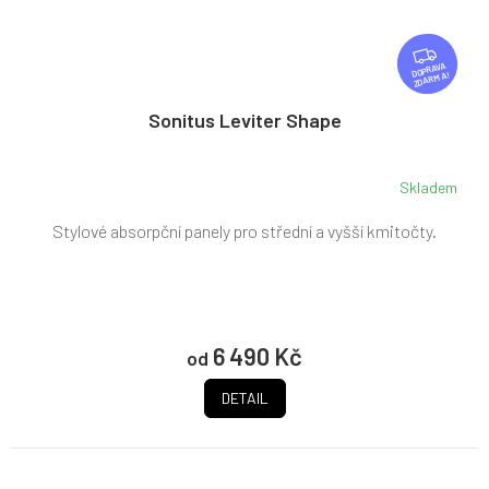
Z
D
ZDARMA
A
R
Sonitus Leviter Shape
M
A
Skladem
Stylové absorpční panely pro střední a vyšší kmitočty.
6 490 Kč
od
DETAIL