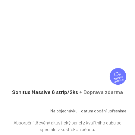
Z
D
ZDARMA
A
R
Sonitus Massive 6 strip/2ks
+ Doprava zdarma
M
A
Na objednávku - datum dodání upřesníme
Absorpční dřevěný akustický panel z kvalitního dubu se
speciální akustickou pěnou.