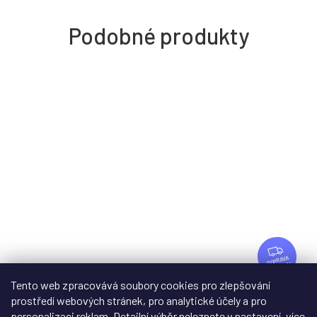
Z
D
ZDARMA
A
Tento web zpracovává soubory cookies pro zlepšování
R
Sonitus Acoustics Decotrap Quad
+ Doprava
M
prostředí webových stránek, pro analytické účely a pro
zdarma
A
personalizaci reklam. Detailní výběr neleznete v nastavení, více