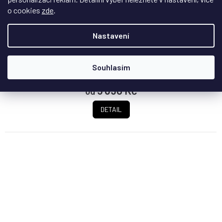
o cookies
zde
.
Na objednávku - datum dodání upřesníme
Polouzavřený Bass Trap, nízkofrekvenční absorpční panel
Nastavení
pro regulaci průběhu nízkých...
Souhlasím
5 890 Kč
od
DETAIL