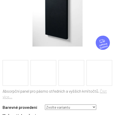
Z
D
ZDARMA
A
R
M
A
Absorpční panel pro pásmo středních a vyšších kmitočtů.
Číst
více...
Barevné provedení