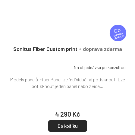
Z
D
ZDARMA
A
R
Sonitus Fiber Custom print
+ doprava zdarma
M
A
Na objednávku po konzultaci
Modely panelů Fiber Panel lze individuálně potisknout. Lze
potisknout jeden panel nebo z více...
4 290 Kč
Do košíku