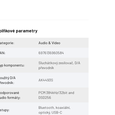
plňkové parametry
ategorie
:
Audio & Video
AN
:
6976136960584
Sluchátkový zesilovač, D/A
yp komponentu
:
převodník
oužitý D/A
AK4493S
řevodník
:
odporované
PCM 384kHz/32bit and
udio formáty
:
DSD256
Bluetooth, koaxiální,
stupy
:
optický, USB-C