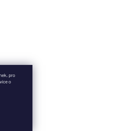
nek, pro
více o