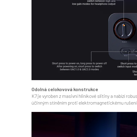
Odolná celokovová konstrukce
K7 je vyroben z masivní hliníkové slitiny a nabízí ro
účinným stíněním proti elektromagnetickému rušení