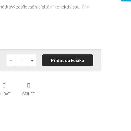
hátkový zesilovač s digitální konektivitou.
Číst
Přidat do košíku
LÍDAT
SDÍLET