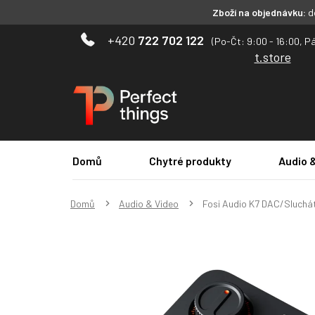
Zboží na objednávku:
do
Přejít
722 702 122
na
t.store
obsah
Domů
Chytré produkty
Audio 
Domů
Audio & Video
Fosi Audio K7 DAC/Sluchá