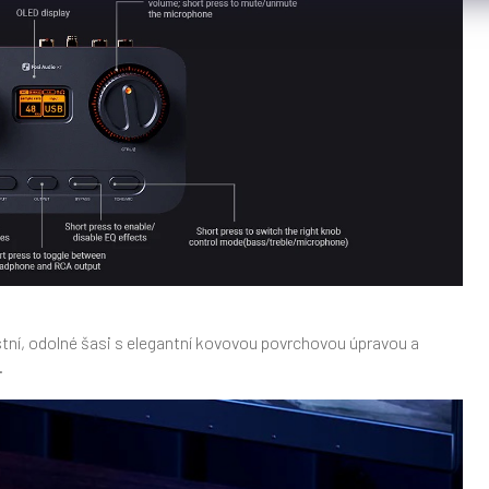
bustní, odolné šasi s elegantní kovovou povrchovou úpravou a
.