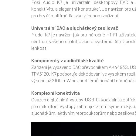
Fosi Audio K7 je univerzální desktopový DAC a s
konektivitu a elegantní konstrukci. Je navržen pro už
pro hry či multimédia, vše v jednom zařízení.
Univerzální DAC a sluchátkový zesilovač
Model K7 je navržen jak pro náročné Hi-Fi uživatel
centrum vašeho stolního audio systému. Ať už poslou
lehkostí.
Komponenty v audiofilské kvalitě
Zařízení je vybaveno DAC převodníkem AK4493S, U
TPA6120. K7 podporuje dekódování ve vysokém rozliš
výkonu až 2100 mW bez problémů pohání i náročná s
Komplexní konektivita
Osazen digitálními vstupy:USB-C, koaxiální a opti
pro mikrofon. Výstupy zahrnují 4,4mm symetrický, 3
sluchátkům, aktivním reproduktorům nebo zesilovač