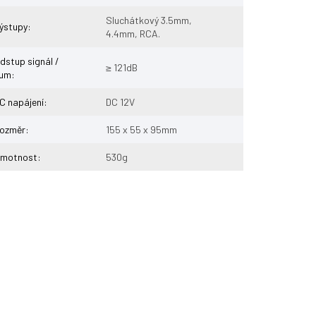
Sluchátkový 3.5mm,
ýstupy
:
4.4mm, RCA.
dstup signál /
≥ 121dB
um
:
C napájení
:
DC 12V
ozměr
:
155 x 55 x 95mm
motnost
:
530g