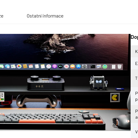
ze
Ostatní informace
Do
K
E
T
P
p
P
a
V