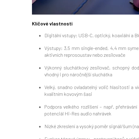
Klíčové vlastnosti
Digitální vstupy: USB-C, optický, koaxiální a
Výstupy: 3,5 mm single-ended, 4,4 mm symetr
aktivních reprosoustav nebo zesilovače
Výkonný sluchátkový zesilovač, schopný dod
vhodný i pro náročnější sluchátka
Velký, snadno ovladatelný volič hlasitosti a 
kvalitním kovovým šasi
Podpora velkého rozlišení – např. přehráván
potenciál Hi-Res audio nahrávek
Nízké zkreslení a vysoký poměr signál/šum (n
Funkce tónové úpravy – nastavení basů a výšek