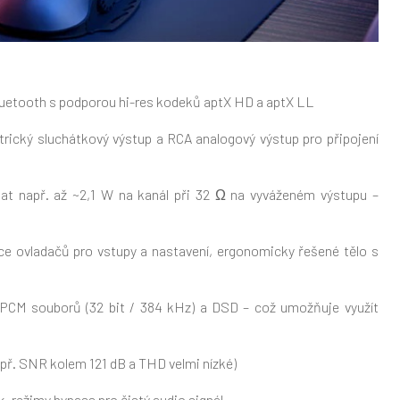
 Bluetooth s podporou hi-res kodeků aptX HD a aptX LL
ický sluchátkový výstup a RCA analogový výstup pro připojení
at např. až ~2,1 W na kanál při 32 Ω na vyváženém výstupu –
více ovladačů pro vstupy a nastavení, ergonomicky řešené tělo s
í PCM souborů (32 bit / 384 kHz) a DSD – což umožňuje využít
apř. SNR kolem 121 dB a THD velmi nízké)
, režimy bypass pro čistý audio signál