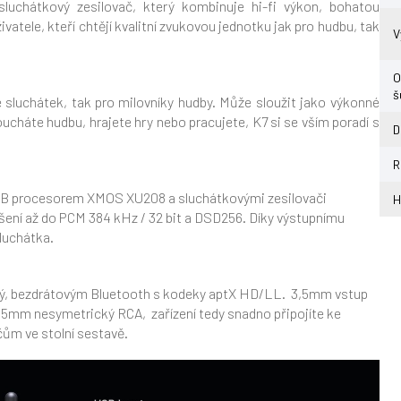
luchátkový zesilovač, který kombinuje hi-fi výkon, bohatou
ivatele, kteří chtějí kvalitní zvukovou jednotku jak pro hudbu, tak
V
O
š
e sluchátek, tak pro milovníky hudby. Může sloužit jako výkonné
cháte hudbu, hrajete hry nebo pracujete, K7 si se vším poradí s
D
R
SB procesorem XMOS XU208 a sluchátkovými zesilovači
H
ení až do PCM 384 kHz / 32 bit a DSD256. Díky výstupnímu
luchátka.
cký, bezdrátovým Bluetooth s kodeky aptX HD/LL. 3,5mm vstup
,5mm nesymetrický RCA, zařízení tedy snadno připojíte ke
ům ve stolní sestavě.