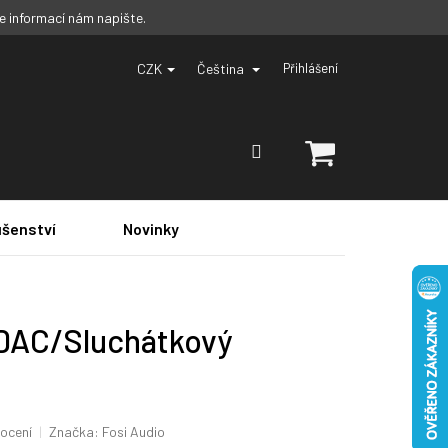
ce informací nám napište.
CZK
Čeština
Přihlášení
NÁKUPNÍ
KOŠÍK
ušenství
Novinky
 DAC/Sluchátkový
ocení
Značka:
Fosi Audio