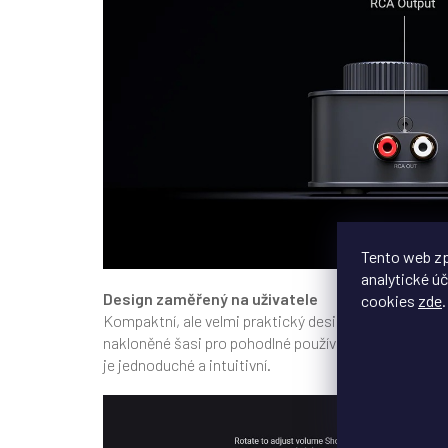
Tento web zp
analytické úč
Design zaměřený na uživatele
cookies
zde
.
Kompaktní, ale velmi praktický design nabízí dva velk
nakloněné šasi pro pohodlné používání. Displej s vys
je jednoduché a intuitivní.