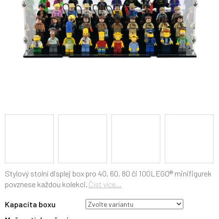
Stylový stolní displej box pro 40, 60, 80 či 100
LEGO® minifigurek
povznese každou kolekci.
Číst více...
Kapacita boxu