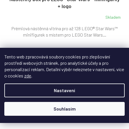
+ logo
Skladem
Prémiová nástěnná vitrína pro až 128 LEGO® Star Wars™
minifigurek s místem pro LEGO Star Wars...
Tento web zpracovává soubory cookies pro zlepšování
4 149 Kč
prostředí webových stránek, pro analytické účely a pro
personalizaci reklam. Detailní výběr neleznete v nastavení, více
Do košíku
o cookies
zde
.
Nastavení
Souhlasím