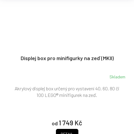
Displej box pro minifigurky na zeď (MKII)
Skladem
Průměrné
hodnocení
Akrylový displej box určený pro vystavení 40, 60, 80 či
produktu
je
100 LEGO® minifigurek na zeď.
5,0
z
5
hvězdiček.
1 749 Kč
od