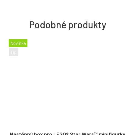
Novinka
Tip
Nástěnný box pro LEGO® Star Wars™ minifigurky