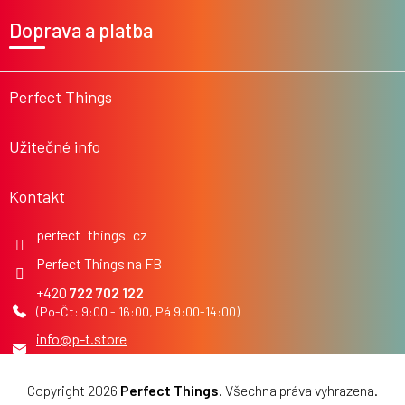
á
Doprava a platba
p
a
t
í
Perfect Things
Užitečné info
Kontakt
perfect_things_cz
Perfect Things na FB
722 702 122
info
@
p-t.store
Copyright 2026
Perfect Things
. Všechna práva vyhrazena.