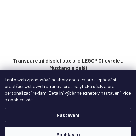
Transparetní displej box pro LEGO® Chevrolet,
Mustang a další
Tento web zpracovává soubory cookies pro zlepšování
Skladem
prostředí webových stránek, pro analytické účely a pro
Plně transparentní displej box pro vhodný jako rozšíření pro
personalizaci reklam. Detailní výběr neleznete v nastavení, více
boxy pro Mustang, Chevrolet a další.
o cookies
zde
.
Nastavení
1 299 Kč
Souhlasím