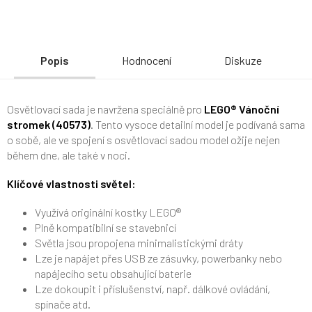
Popis
Hodnocení
Diskuze
Osvětlovací sada je navržena speciálně pro
LEGO® Vánoční
stromek (40573)
. Tento vysoce detailní model je podívaná sama
o sobě, ale ve spojení s osvětlovací sadou model ožije nejen
během dne, ale také v noci.
Klíčové vlastnosti světel:
Využívá originální kostky LEGO®
Plně kompatibilní se stavebnicí
Světla jsou propojena minimalistickými dráty
Lze je napájet přes USB ze zásuvky, powerbanky nebo
napájecího setu obsahující baterie
Lze dokoupit i příslušenství, např. dálkové ovládání,
spínače atd.