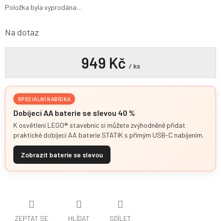
Položka byla vyprodána…
Na dotaz
949 Kč
/ ks
SPECIÁLNÍ NABÍDKA
Dobíjecí AA baterie se slevou 40 %
K osvětlení LEGO® stavebnic si můžete zvýhodněně přidat
praktické dobíjecí AA baterie STATIK s přímým USB-C nabíjením.
Zobrazit baterie se slevou
ZEPTAT SE
HLÍDAT
SDÍLET