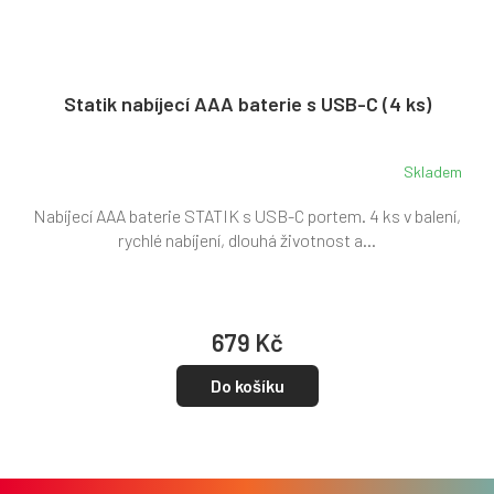
Statik nabíjecí AAA baterie s USB-C (4 ks)
Skladem
Nabíjecí AAA baterie STATIK s USB-C portem. 4 ks v balení,
rychlé nabíjení, dlouhá životnost a...
679 Kč
Do košíku
Z