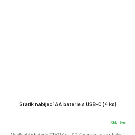
Statik nabíjecí AA baterie s USB-C (4 ks)
Skladem
Nabíjecí AA baterie STATIK s USB-C portem. 4 ks v balení,