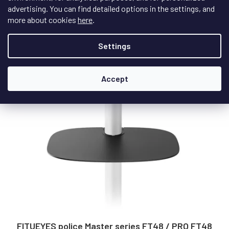
€45,30
advertising. You can find detailed options in the settings, and
/ pcs
more about cookies
here
.
DETAIL
Settings
New
Accept
FITUEYES police Master series FT48 / PRO FT48