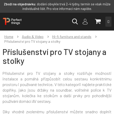
Zboží na objednávku:
dodání obvykle trvá 2–4 týdny, termín se však může
individuálně lišit. Pro více informací nám napište.
Skip
SHOPP
to
content
CART
Home
Audio & Video
Hi-fi furniture and stands
Příslušenství pro TV stojany a stolky
Příslušenství pro TV stojany a
stolky
Příslušenství pro TV stojany a stolky rozšiřuje možnosti
instalace a pomáhá přizpůsobit celou sestavu konkrétnímu
prostoru i používané technice. V této kategorii najdete praktické
doplňky, jako jsou držáky na soundbar, volitelné police k TV
stojanům, kolečka ke stolkům a další prvky pro pohodlnější
používání domácí AV sestavy.
Díky vhodně zvolenému příslušenství můžete snadno doplnit