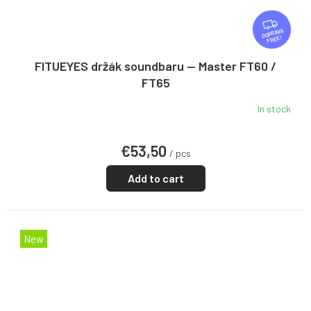
F
R
FREE
E
E
FITUEYES držák soundbaru — Master FT60 /
FT65
In stock
€53,50
/ pcs
Add to cart
New