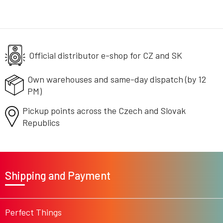
i
s
t
i
n
g
Official distributor e-shop
for CZ and SK
c
o
Own warehouses and same-day
dispatch (by 12
n
PM)
t
r
Pickup points across the Czech
o
and Slovak
l
Republics
s
F
o
Shipping and Payment
o
t
e
r
Perfect Things