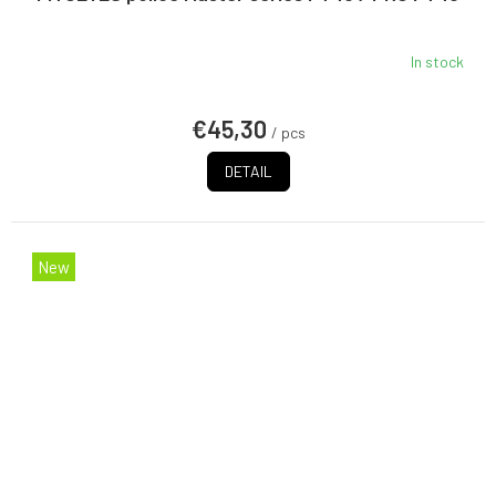
In stock
€45,30
/ pcs
DETAIL
New