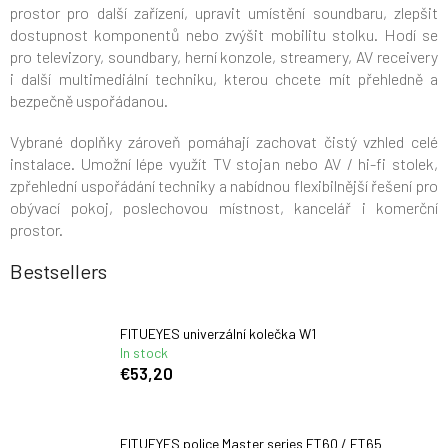
prostor pro další zařízení, upravit umístění soundbaru, zlepšit
dostupnost komponentů nebo zvýšit mobilitu stolku. Hodí se
pro televizory, soundbary, herní konzole, streamery, AV receivery
i další multimediální techniku, kterou chcete mít přehledně a
bezpečně uspořádanou.
Vybrané doplňky zároveň pomáhají zachovat čistý vzhled celé
instalace. Umožní lépe využít TV stojan nebo AV / hi-fi stolek,
zpřehlední uspořádání techniky a nabídnou flexibilnější řešení pro
obývací pokoj, poslechovou místnost, kancelář i komerční
prostor.
Bestsellers
FITUEYES univerzální kolečka W1
In stock
€53,20
FITUEYES police Master series FT60 / FT65