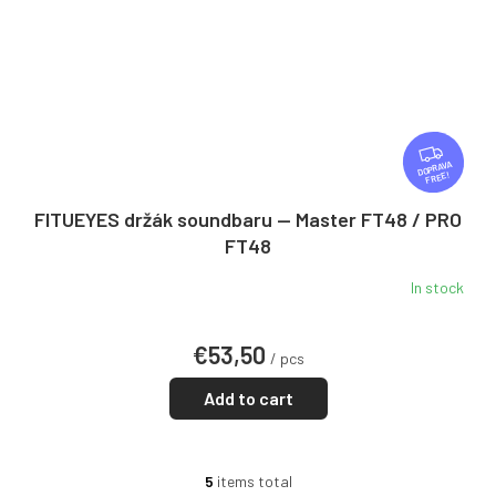
F
R
FREE
E
E
FITUEYES držák soundbaru — Master FT48 / PRO
FT48
In stock
€53,50
/ pcs
Add to cart
5
items total
L