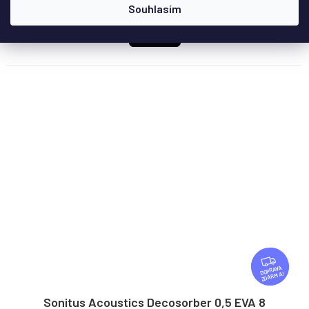
3 290 Kč
od
Souhlasím
DETAIL
Z
D
ZDARMA
A
R
Sonitus Acoustics Decosorber 0,5 EVA 8