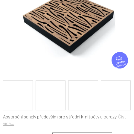
hvězdiček.
Z
D
ZDARMA
A
R
M
A
Absorpční panely především pro střední kmitočty a odrazy.
Číst
více...