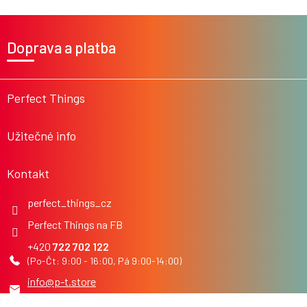
Z
á
Doprava a platba
p
a
t
í
Perfect Things
Užitečné info
Kontakt
perfect_things_cz
Perfect Things na FB
722 702 122
info
@
p-t.store