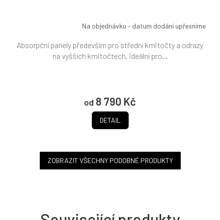
M
A
Na objednávku - datum dodání upřesníme
Absorpční panely především pro střední kmitočty a odrazy
na vyšších kmitočtech, ideální pro...
8 790 Kč
od
DETAIL
ZOBRAZIT VŠECHNY PODOBNÉ PRODUKTY
Související produkty