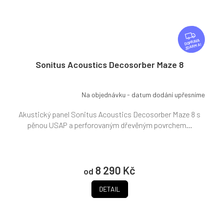
Z
D
ZDARMA
A
R
Sonitus Acoustics Decosorber Maze 8
M
A
Na objednávku - datum dodání upřesníme
Akustický panel Sonitus Acoustics Decosorber Maze 8 s
pěnou USAP a perforovaným dřevěným povrchem...
8 290 Kč
od
DETAIL