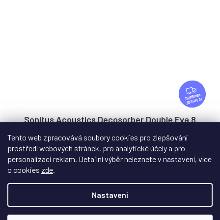
Z
D
ZDARMA
A
R
Sonitus Acoustics Decosorber Double Eva 8
M
A
Tento web zpracovává soubory cookies pro zlepšování
prostředí webových stránek, pro analytické účely a pro
Na objednávku - datum dodání upřesníme
personalizaci reklam. Detailní výběr neleznete v nastavení, více
Akustický panel Sonitus Acoustics Decosorber Double Eva
o cookies
zde
.
8 s pěnou USAP a dřevěným povrchem...
Nastavení