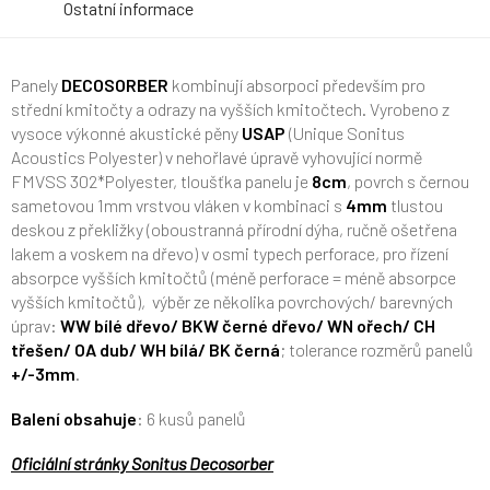
Ostatní informace
Panely
DECOSORBER
kombinují absorpoci především pro
střední kmitočty a odrazy na vyšších kmitočtech. Vyrobeno z
vysoce výkonné akustické pěny
USAP
(Unique Sonitus
Acoustics Polyester) v nehořlavé úpravě vyhovující normě
FMVSS 302*Polyester, tloušťka panelu je
8cm
, povrch s černou
sametovou 1mm vrstvou vláken v kombinaci s
4mm
tlustou
deskou z překližky (oboustranná přírodní dýha, ručně ošetřena
lakem a voskem na dřevo) v osmi typech perforace, pro řízení
absorpce vyšších kmitočtů (méně perforace = méně absorpce
vyšších kmitočtů), výběr ze několika povrchových/ barevných
úprav:
WW bílé dřevo/ BKW černé dřevo/ WN ořech/ CH
třešen/ OA dub/ WH bílá/ BK černá
; tolerance rozměrů panelů
+/-3mm
.
Balení obsahuje
: 6 kusů panelů
Oficiální stránky Sonitus
Decosorber