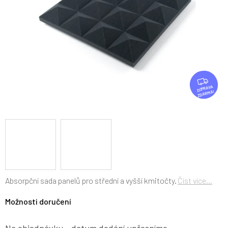
Z
D
ZDARMA
A
R
M
A
Absorpční sada panelů pro střední a vyšší kmitočty.
Číst více...
Možnosti doručení