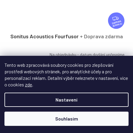
Z
D
ZDARMA
A
R
Sonitus Acoustics Fourfusor
+ Doprava zdarma
M
A
Na objednávku - datum dodání upřesníme
Tento web zpracovává soubory cookies pro zlepšování
Fourfusor slouží k odrazu zvukového spektra a odstranění
prostředí webových stránek, pro analytické účely a pro
třepotavé ozvěny v místnosti.
personalizaci reklam. Detailní výběr neleznete v nastavení, více
o cookies
zde
.
2 790 Kč
Nastavení
od
DETAIL
Souhlasím