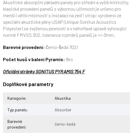
Akustické
absorpční základní panely pro střední a vyšší kmitočty,
klasické provedení panelů s výbornou účinností je určeno pro
menší i větší místnosti s instalací na zeď i strop; vyrobeno ze
speciální akustické pěny USAP (Unique Sonitus Acoustics
Polyester) se zvýšenou pevnosti a v nehořlavé úpravě vyhovující
normě FMVSS 302, tolerance rozměrů panelů je +/-3mm.
Barevné provedení:
černo-šedá 7021
Počet kusů v balení Pyramis:
8ks
Oficiální stránky SONITUS PYRAMIS 754 F
Doplňkové parametry
Kategorie
:
Akustika
Typ panelu
:
Absorbér
Barevné
černo-šedá
provedení
: