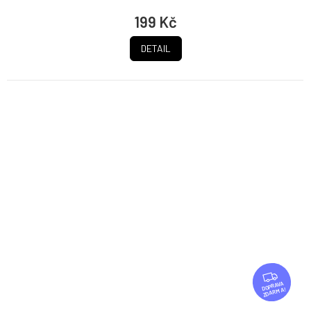
199 Kč
DETAIL
Z
D
ZDARMA
A