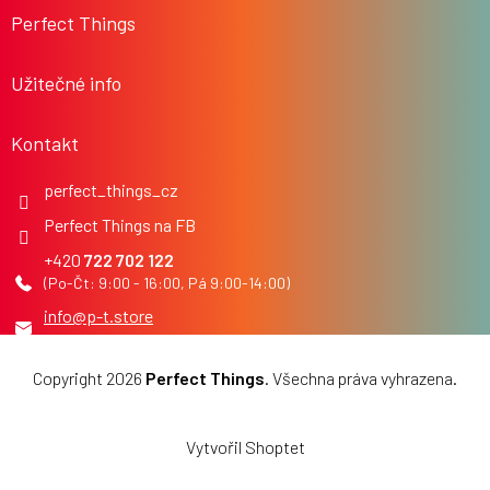
í
Perfect Things
Užitečné info
Kontakt
perfect_things_cz
Perfect Things na FB
722 702 122
info
@
p-t.store
Copyright 2026
Perfect Things
. Všechna práva vyhrazena.
Upravit nastavení cookies
Vytvořil Shoptet