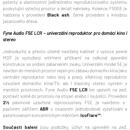
patenty a vlastnostmi jedinečného reproduktorového systému
poskytující výtečný prostor a detail nahrávky. Kolekce F500E je
nabízena v provedení
Black ash
, černé provedení s kresbou
jasanového dřeva.
Fyne Audio F5E LCR – univerzální reproduktor pro domácí kino i
stereo
Jednoduchý a přesto účelně navržený kabinet z vysoce pevné
MDF je vyztužený vnitřními příčkami na celkové zpevnění
konstrukce se snížení zabarvením zvuku. Univerzální model 5E je
navržen do menších prostor nejen pro zábavu domácího kina jako
centrální reproduktor nebo levý a pravý, efektový reproduktor
ozvučení domácího kina/TV, ale i klasický stereo systém v
menších prostorech. Fyne Audio
F5E LCR
lze upevnit na zeď,
postavit volně do prostoru na stojan anebo i na polici. P
rovedení
2½
pásmové uzavřené reprosoustavy F5E je navrženo s
pasivním zářičem
ABR
s osazením jednobodové vyzařování a
patentovaným koncentrickým měničem
IsoFlare™
.
Součástí balení
jsou
podložky, úchyt na upevnění na zeď,