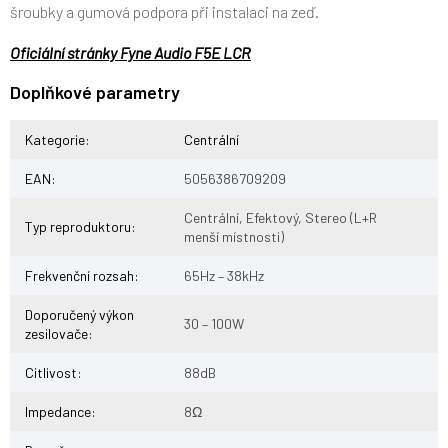
šroubky a gumová podpora při instalaci na zeď.
Oficiální stránky Fyne Audio F5E LCR
Doplňkové parametry
Kategorie
:
Centrální
EAN
:
5056386709209
Centrální, Efektový, Stereo (L+R
Typ reproduktoru
:
menší místnosti)
Frekvenční rozsah
:
65Hz – 38kHz
Doporučený výkon
30 – 100W
zesilovače
:
Citlivost
:
88dB
Impedance
:
8Ω