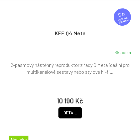
Z
D
ZDARMA
A
R
KEF Q4 Meta
M
A
Skladem
2-pásmový nástěnný reproduktor z řady Q Meta ideální pro
multikanálové sestavy nebo stylové hi-fi...
10 190 Kč
DETAIL
Novinka