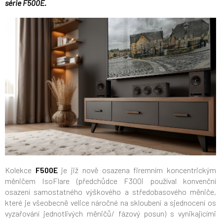
série F500E.
Kolekce
F500E
je již nově osazena firemním koncentrickým
měničem IsoFlare (předchůdce F300i používal konvenční
osazení samostatného výškového a středobasového měniče,
které je všeobecně velice náročné na skloubení a sjednocení os
vyzařování jednotlivých měničů/ fázový posun) s vynikajícími