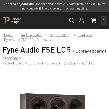
Zboží na objednávku:
dodání obvykle trvá 2–4 týdny, termín se však může
individuálně lišit. Pro více informací nám napište.
Přejít
NÁKUP
na
obsah
KOŠÍK
Domů
Audio & Video
Reproduktory
Centrální
Fyne Audio F5E LCR
+ Doprava zdarma
Fyne Audio F5E LCR
+ Doprava zdarma
F8000 0920
Průměrné
Neohodnoceno
Podrobnosti hodnocení
Značka:
FYNE AUDIO
hodnocení
produktu
je
0,0
z
5
hvězdiček.