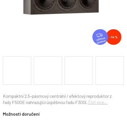
Z
–14 %
D
ZDARMA
A
R
M
A
Kompaktní 2,5-pásmový centrální / efektový reproduktor z
řady F500E nahrazující úspěšnou řadu F300i.
Číst více...
Možnosti doručení