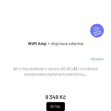
Z
D
ZDARMA
A
R
WiiM Amp
+ doprava zdarma
M
A
Skladem
All In One zesilovač o výkonu 120 W (4Ω ) s možností
streamování a bohatou konektivitou...
9 349 Kč
DETAIL