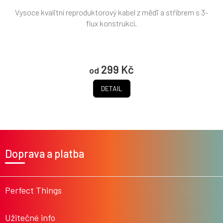
Vysoce kvalitní reproduktorový kabel z měďi a stříbrem s 3-
flux konstrukcí.
299 Kč
od
DETAIL
Z
á
Doprava a platba
p
a
t
í
Perfect Things
Užitečné info