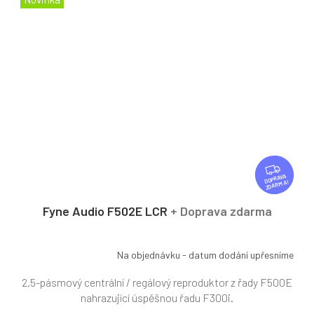
Z
D
ZDARMA
A
R
Fyne Audio F502E LCR
+ Doprava zdarma
M
A
Na objednávku - datum dodání upřesníme
2,5-pásmový centrální / regálový reproduktor z řady F500E
nahrazující úspěšnou řadu F300i.