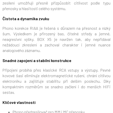
zesílení umožňují přesně přizpůsobit citlivost podle typu
přenosky a hlasitosti celého systému.
Čistota a dynamika zvuku
Phono korekce RIAA je řešená s důrazem na přesnost a nízký
šum. Výsledkem je přirozený bas, čitelné středy a jemné,
neagresivní výšky. BOX X5 je navržen tak, aby nepřidával
nežádoucí zkreslení a zachoval charakter i jemné nuance
analogového záznamu.
Snadné zapojení a stabilní konstrukce
Připojení probíhá přes klasické RCA vstupy a výstupy. Pevné
kovové šasi eliminuje elektromagnetické rušení, chrání citlivou
elektroniku a zajišťuje stabilitu při delším poslechu. Díky
kompaktním rozměrům se snadno začlení i do menších HiFi
sestav.
Klíčové vlastnosti
Phono předzesilovač pro MM i MC přenosky