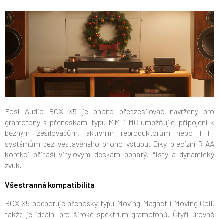
Fosi Audio BOX X5 je phono předzesilovač navržený pro
gramofony s přenoskami typu MM i MC
umožňující připojení k
běžným zesilovačům, aktivním reproduktorům nebo HiFi
systémům bez vestavěného phono vstupu. Díky precizní RIAA
korekci přináší vinylovým deskám bohatý, čistý a dynamický
zvuk.
Všestranná kompatibilita
BOX X5 podporuje přenosky typu Moving Magnet i Moving Coil,
takže je ideální pro široké spektrum gramofonů. Čtyři úrovně