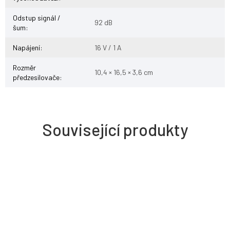
Odstup signál /
92 dB
šum
:
Napájení
:
16 V / 1 A
Rozměr
10,4 × 16,5 × 3,6 cm
předzesilovače
:
Související produkty