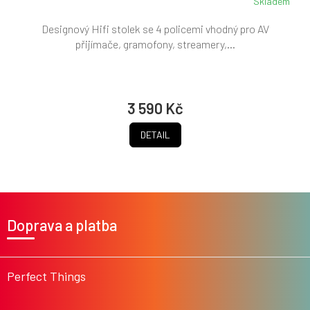
Skladem
Designový Hifi stolek se 4 policemi vhodný pro AV
přijímače, gramofony, streamery,...
3 590 Kč
DETAIL
Z
á
Doprava a platba
p
a
t
í
Perfect Things