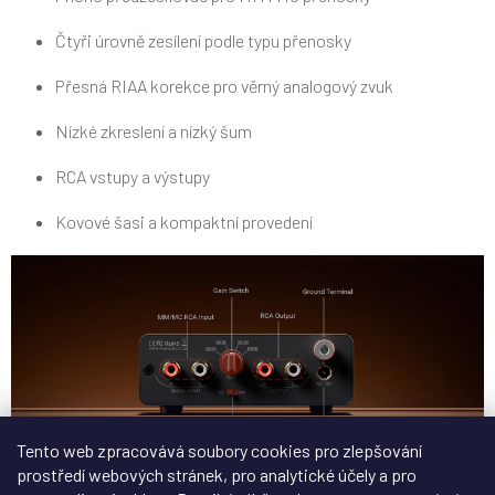
Čtyři úrovně zesílení podle typu přenosky
Přesná RIAA korekce pro věrný analogový zvuk
Nízké zkreslení a nízký šum
RCA vstupy a výstupy
Kovové šasi a kompaktní provedení
Tento web zpracovává soubory cookies pro zlepšování
prostředí webových stránek, pro analytické účely a pro
Pro koho je BOX X5 ideální