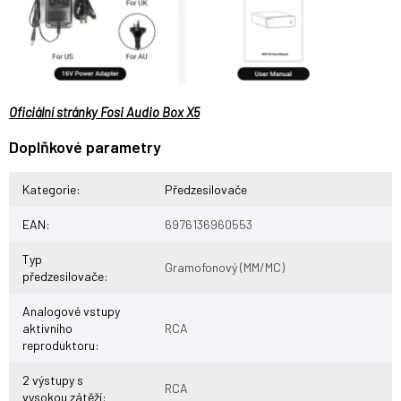
Oficiální stránky Fosi Audio Box X5
Doplňkové parametry
Kategorie
:
Předzesilovače
EAN
:
6976136960553
Typ
Gramofonový (MM/MC)
předzesilovače
:
Analogové vstupy
aktivního
RCA
reproduktoru
:
2 výstupy s
RCA
vysokou zátěží
: