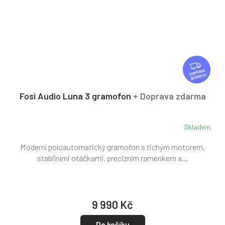
Z
D
ZDARMA
A
R
Fosi Audio Luna 3 gramofon
+ Doprava zdarma
M
A
Skladem
Moderní poloautomatický gramofon s tichým motorem,
stabilními otáčkami, precizním raménkem a...
9 990 Kč
Do košíku