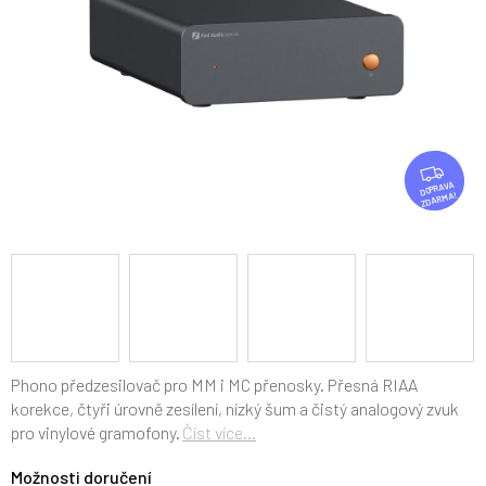
Z
D
ZDARMA
A
R
M
A
Phono předzesilovač pro MM i MC přenosky. Přesná RIAA
korekce, čtyři úrovně zesílení, nízký šum a čistý analogový zvuk
pro vinylové gramofony.
Číst více...
Možnosti doručení