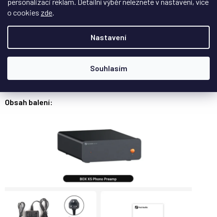
personalizaci reklam. Detailní výběr neleznete v nastavení, více
Pro majitele gramofonů s MM nebo MC přenoskou
o cookies
zde
.
Pro upgrade zvuku vinylů v HiFi systému
Nastavení
Pro uživatele, kteří požadují čistý, dynamický a přirozený
přednes
Souhlasím
Pro sestavy, které nemají vestavěný phono vstup
Obsah balení: