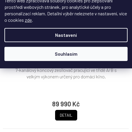
Tento web zpracovává soubory cookies pro zlepšování
prostředí webových stránek, pro analytické účely a pro
personalizaci reklam. Detailní výběr neleznete v nastavení, více
o cookies
zde
.
Z
D
ZDARMA
A
Nastavení
R
7-kanálový zesilovač Musical Fidelity M6x 250.7
M
A
Souhlasím
Skladem u vybraných partnerů
7-kanálový koncový zesilovač pracující ve třídě A/B s
velkým výkonem určený pro domácí kino.
89 990 Kč
DETAIL