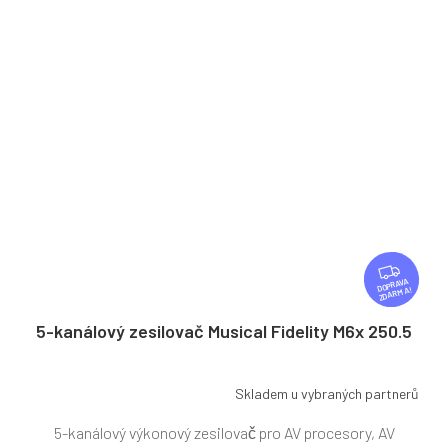
Z
D
ZDARMA
A
R
5-kanálový zesilovač Musical Fidelity M6x 250.5
M
A
Skladem u vybraných partnerů
5-kanálový výkonový zesilovač pro AV procesory, AV