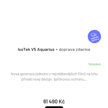
Z
D
ZDARMA
A
R
IsoTek V5 Aquarius
+ doprava zdarma
M
A
Skladem
Nová generace jednoho z nejoblíbenějších filtrů na trhu
přináší nový design, špičkovou ochranu...
61 490 Kč