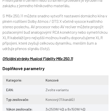
Přední panel v černém nebo stříbrném provedení je vyroben na
zakázku z jemného hliníkového materiálu.
S M6x 250.11 můžete snadno vytvořit nastavení domácího kina v
plném rozlišení Dolby Atmos / DTS X včetně vysoce kvalitního
stereo poslechu. AV procesor nebo AV reciver můžete propojit
pozlacenými buď analogovými RCA konektory nebo symetrickou
XLR kabeláží (pro nejvyšší možnou kvalitu doporučujeme XLR
připojení, které zvyšují celkovou dynamiku, menším šum a
udržuje přenos signálu čistý).
Oficiální stránky Musical Fidelity M6x 250.11
Doplňkové parametry
Kategorie
:
Koncové
EAN
:
Zvolte variantu
Typ zesilovače
:
Koncový (11.kanálů)
Výkon zesilovače
:
3x250W/4Ω a 8x150W/4Ω