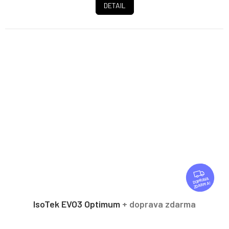
DETAIL
Z
D
ZDARMA
A
R
IsoTek EVO3 Optimum
+ doprava zdarma
M
A