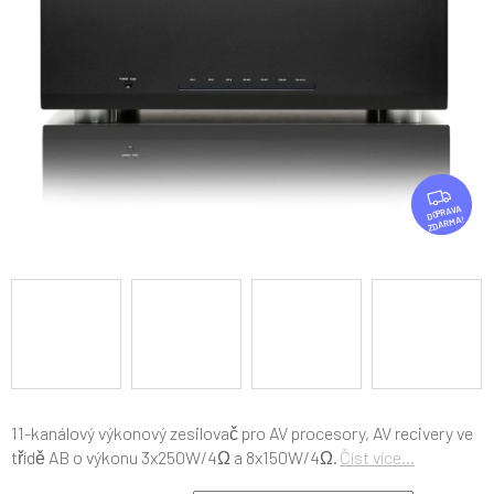
Z
D
ZDARMA
A
R
M
A
11-kanálový výkonový zesilovač pro AV procesory, AV recivery ve
třídě AB o výkonu 3x250W/4Ω a 8x150W/4Ω.
Číst více...