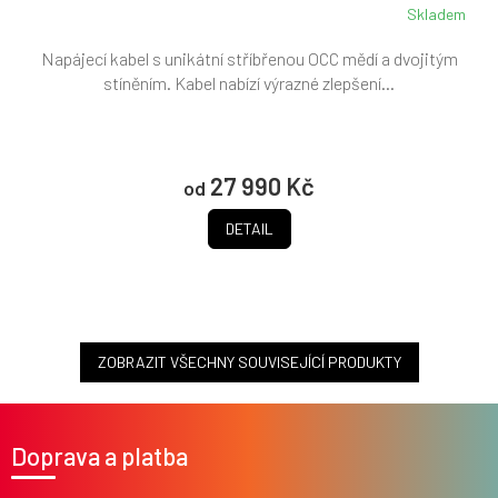
Skladem
Napájecí kabel s unikátní stříbřenou OCC mědí a dvojitým
stíněním. Kabel nabízí výrazné zlepšení...
27 990 Kč
od
DETAIL
ZOBRAZIT VŠECHNY SOUVISEJÍCÍ PRODUKTY
Z
á
Doprava a platba
p
a