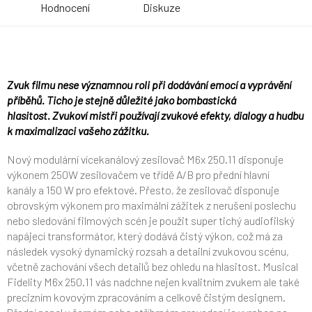
Hodnocení
Diskuze
Zvuk filmu nese významnou roli při dodávání emocí a vyprávění
příběhů. Ticho je stejně důležité jako bombastická
hlasitost. Zvukoví mistři používají zvukové efekty, dialogy a hudbu
k maximalizaci vašeho zážitku.
Nový modulární vícekanálový zesilovač
M6x 250.11
disponuje
výkonem 250W zesilovačem ve třídě A/B pro přední hlavní
kanály a 150 W pro efektové. Přesto, že zesilovač disponuje
obrovským výkonem pro maximální zážitek z nerušení poslechu
nebo sledování filmových scén je použit super tichý audiofilský
napájecí transformátor, který dodává čistý výkon, což má za
následek vysoký dynamický rozsah a detailní zvukovou scénu,
včetně zachování všech detailů bez ohledu na hlasitost. Musical
Fidelity M6x 250.11 vás nadchne nejen kvalitním zvukem ale také
precizním kovovým zpracováním a celkově čistým designem.