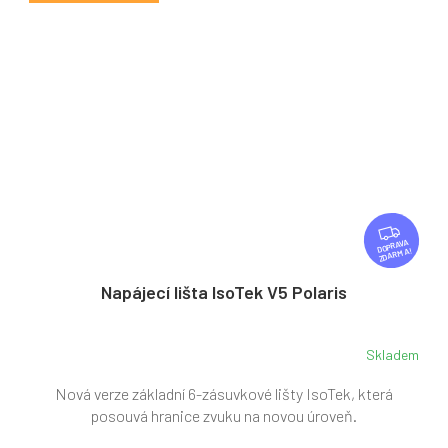
Z
D
ZDARMA
A
R
Napájecí lišta IsoTek V5 Polaris
M
A
Skladem
Nová verze základní 6-zásuvkové lišty IsoTek, která
posouvá hranice zvuku na novou úroveň.