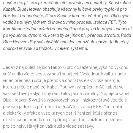
nadšence, již léta přeměňuje hifi nováčky na audiofily. Konstrukce
Kabelů Blue Heaven obsahuje všechny klíčové prvky typické pro
Nordost technologie, Micro Mono-Filament včetně postříbřených
vodičů s plným jádrem či inovativního procesu izolace FEP. Tyto
kombinace jedinečných technologií poskytují od jemných nuancí až
po výbušnou dynamiku která by se jinak při přenosu ztratila. Řada
Blue Heaven díky své obsáhlé nabídce umožňuje udržet jedinečný
charakter zvuku a filozofii v celém systému.
Jeden z nejdůležitějších faktorů pro dosažení nejvyššího výkonu
vaši audio video sestavy patří napájení. Výslednou kvalitu audio
video přednesu určuje přenos a dostatek elektrické energie,
kterou určuje napájecí kabel. Pouhým vylepšením AC kabelu ve
vaší sestavě je slyšitelný i viditelný jasně zřetelný. Napájecí kabel
Blue Heaven 3 využívá vysokorychlostní, nízkoztrátové vodiče s
pevným jádrem o průměru 3 x 14 AWG s izolací FEP. Minimální
dielektrický efekt a vysoká rychlost šíření zajišťuje přenos
elektrického proudu co nejpřímější cestou s nízkou impedancí
pro co nejvyšší výkon vaší audio video sestavy.