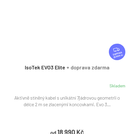
Z
D
ZDARMA
A
R
IsoTek EVO3 Elite
+ doprava zdarma
M
A
Skladem
Aktivně stíněný kabel s unikátní 7jádrovou geometrií o
délce 2 m se zlacenými koncovkami. Evo 3...
18 990 Kč
od