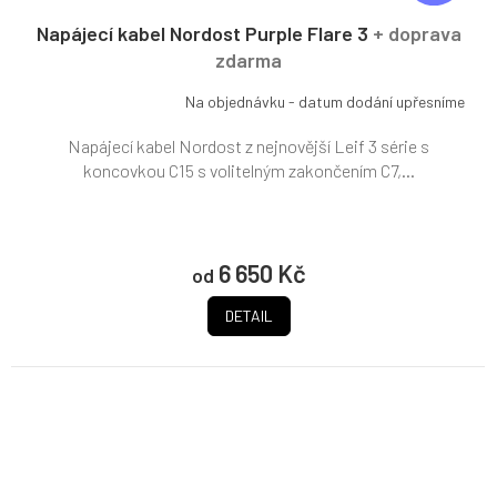
A
R
Napájecí kabel Nordost Purple Flare 3
+ doprava
M
zdarma
A
Na objednávku - datum dodání upřesníme
Napájecí kabel Nordost z nejnovější Leif 3 série s
koncovkou C15 s volitelným zakončením C7,...
6 650 Kč
od
DETAIL