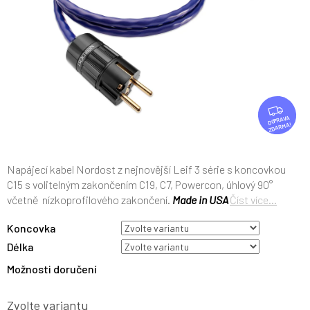
Z
D
ZDARMA
A
R
M
Napájecí kabel Nordost z nejnovější Leif 3 série s koncovkou
A
C15 s volitelným zakončením C19, C7, Powercon, úhlový 90°
včetně nízkoprofilového zakončení.
Made in USA
Číst více...
Koncovka
Délka
Možnosti doručení
Zvolte variantu