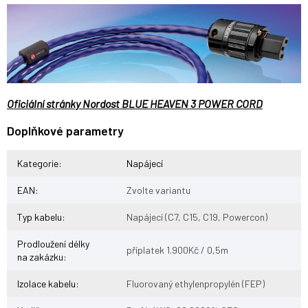
Oficiální stránky Nordost BLUE HEAVEN 3 POWER CORD
Doplňkové parametry
Kategorie
:
Napájecí
EAN
:
Zvolte variantu
Typ kabelu
:
Napájecí (C7, C15, C19, Powercon)
Prodloužení délky
příplatek 1.900Kč / 0,5m
na zakázku
:
Izolace kabelu
:
Fluorovaný ethylenpropylén (FEP)