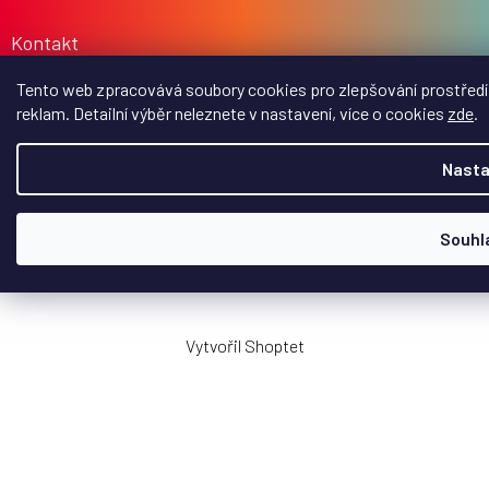
Kontakt
Tento web zpracovává soubory cookies pro zlepšování prostředí 
perfect_things_cz
reklam. Detailní výběr neleznete v nastavení, více o cookies
zde
.
Perfect Things na FB
722 702 122
Nasta
info
@
p-t.store
Souhl
Copyright 2026
Perfect Things
. Všechna práva vyhrazena.
Upravit nastavení cookies
Vytvořil Shoptet