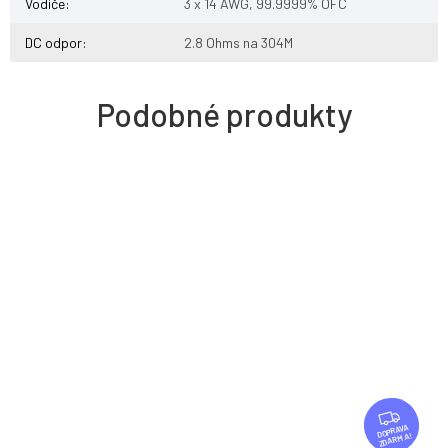
Vodiče
:
3 x 14 AWG, 99.9999% OFC
DC odpor
:
2.8 Ohms na 304M
Z
D
ZDARMA